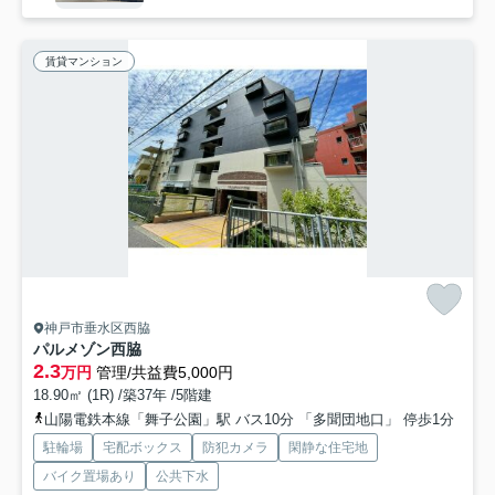
賃貸マンション
神戸市垂水区西脇
パルメゾン西脇
2.3
万円
管理/共益費5,000円
18.90㎡ (1R) /築37年 /5階建
山陽電鉄本線「舞子公園」駅 バス10分 「多聞団地口」 停歩1分
駐輪場
宅配ボックス
防犯カメラ
閑静な住宅地
バイク置場あり
公共下水