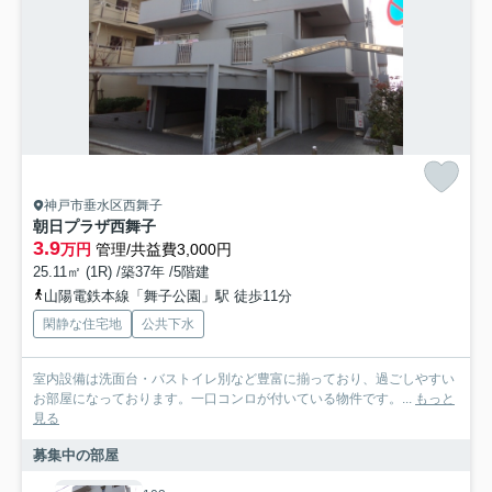
神戸市垂水区西舞子
朝日プラザ西舞子
3.9
万円
管理/共益費3,000円
25.11㎡ (1R) /築37年 /5階建
山陽電鉄本線「舞子公園」駅 徒歩11分
閑静な住宅地
公共下水
室内設備は洗面台・バストイレ別など豊富に揃っており、過ごしやすい
お部屋になっております。一口コンロが付いている物件です。...
もっと
見る
募集中の部屋