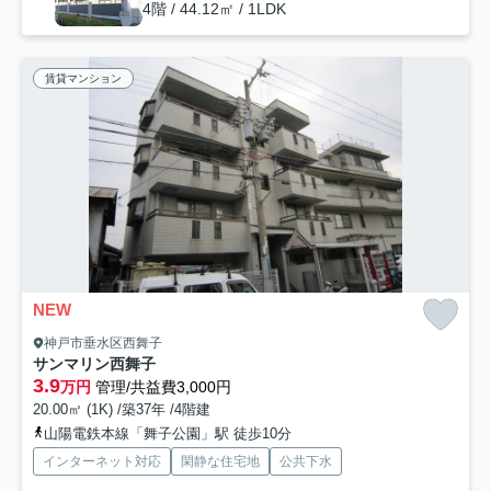
4階 / 44.12㎡ / 1LDK
賃貸マンション
NEW
神戸市垂水区西舞子
サンマリン西舞子
3.9
万円
管理/共益費3,000円
20.00㎡ (1K) /築37年 /4階建
山陽電鉄本線「舞子公園」駅 徒歩10分
インターネット対応
閑静な住宅地
公共下水