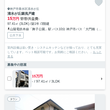
神戸市垂水区清水が丘
清水が丘築浅戸建
15
万円
管理/共益費-
97.41㎡ (3LDK) /築1年 /3階建
山陽電鉄本線「舞子公園」駅 バス10分 神戸市バス「大門橋（兵庫県）」 停歩13分
公共下水
室内設備は追い焚き・システムキッチンなどが揃っており、とても充実
しています。ペット相談可能です。お気軽にご相談ください。...
もっと
見る
募集中の部屋
15万円
- / 97.41㎡ / 3LDK
タウン