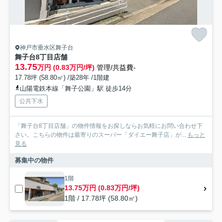
神戸市垂水区舞子台
舞子台8丁目店舗
13.75
万円 (0.83万円/坪)
管理/共益費-
17.78坪 (58.80㎡) /築28年 /1階建
山陽電鉄本線「舞子公園」駅 徒歩14分
公共下水
「舞子台8丁目店舗」の物件情報をお探しならお気軽にお問い合わせ下
さい。こちらの物件は最寄りのスーパー「ダイエー舞子店」が...
もっと
見る
募集中の物件
1階
13.75万円 (0.83万円/坪)
1階 / 17.78坪 (58.80㎡)