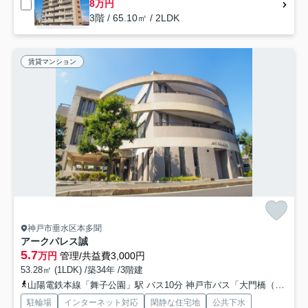
8万円
3階 / 65.10㎡ / 2LDK
賃貸マンション
神戸市垂水区本多聞
アークパレス誠
5.7
万円
管理/共益費3,000円
53.28㎡ (1LDK) /築34年 /3階建
山陽電鉄本線「舞子公園」駅 バス10分 神戸市バス「大門橋（兵庫県）」 停歩5分
駐輪場
インターネット対応
閑静な住宅地
公共下水