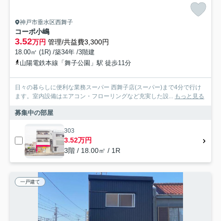
神戸市垂水区西舞子
コーポ小嶋
3.52
万円
管理/共益費3,300円
18.00㎡ (1R) /築34年 /3階建
山陽電鉄本線「舞子公園」駅 徒歩11分
日々の暮らしに便利な業務スーパー 西舞子店(スーパー)まで4分で行け
ます。室内設備はエアコン・フローリングなど充実した設...
もっと見る
募集中の部屋
303
3.52万円
3階 / 18.00㎡ / 1R
一戸建て