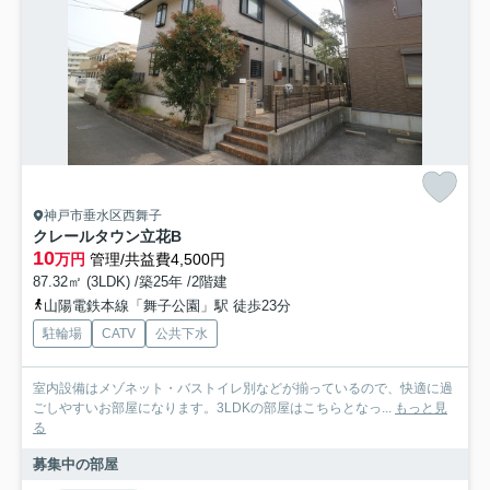
神戸市垂水区西舞子
クレールタウン立花B
10
万円
管理/共益費4,500円
87.32㎡ (3LDK) /築25年 /2階建
山陽電鉄本線「舞子公園」駅 徒歩23分
駐輪場
CATV
公共下水
室内設備はメゾネット・バストイレ別などが揃っているので、快適に過
ごしやすいお部屋になります。3LDKの部屋はこちらとなっ...
もっと見
る
募集中の部屋