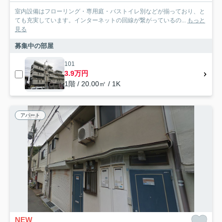
室内設備はフローリング・専用庭・バストイレ別などが揃っており、と
ても充実しています。インターネットの回線が繋がっているの...
もっと
見る
募集中の部屋
101
3.9万円
1階 / 20.00㎡ / 1K
アパート
NEW