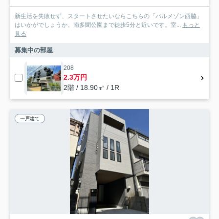
新生活を失敗せず、スタートさせたいならこちらの「パルメゾン西脇」
はいかがでしょうか。南多聞公園まで徒歩5分と近いです。室...
もっと
見る
募集中の部屋
208
2.3万円
2階 / 18.90㎡ / 1R
一戸建て