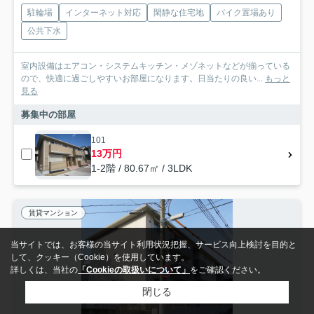
駐輪場
インターネット対応
閑静な住宅地
バイク置場あり
公共下水
室内設備はエアコン・システムキッチン・メゾネットなどが揃っている
ので、快適に過ごしやすいお部屋になります。日当たりの良い...
もっと
見る
募集中の部屋
101
13万円
1-2階 / 80.67㎡ / 3LDK
賃貸マンション
当サイトでは、お客様の当サイト利用状況把握、サービス向上検討を目的と
して、クッキー（Cookie）を使用しています。
詳しくは、当社の
「Cookieの取扱いについて」
をご確認ください。
閉じる