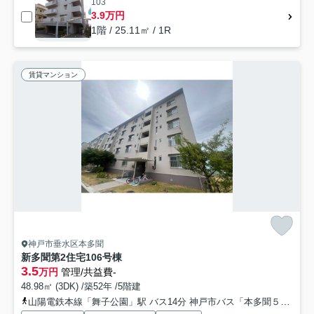
103
3.9万円
1階 / 25.11㎡ / 1R
賃貸マンション
神戸市垂水区本多聞
新多聞第2住宅106号棟
3.5
万円
管理/共益費-
48.98㎡ (3DK) /築52年 /5階建
山陽電鉄本線「舞子公園」駅 バス14分 神戸市バス「本多聞５丁目」 停歩2分