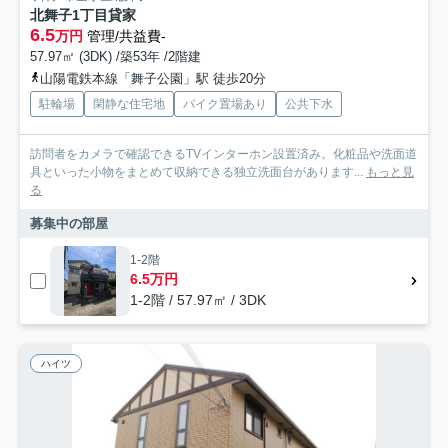
北舞子1丁目貸家
6.5
万円
管理/共益費-
57.97㎡ (3DK) /築53年 /2階建
山陽電鉄本線「舞子公園」駅 徒歩20分
駐輪場
閑静な住宅地
バイク置場あり
公共下水
訪問者をカメラで確認できるTVインターホン設置済み。化粧品や洗面道
具といった小物をまとめて収納できる独立洗面台があります...
もっと見
る
募集中の部屋
1-2階
6.5万円
1-2階 / 57.97㎡ / 3DK
ハイツ