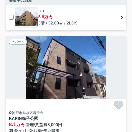
募集中の部屋
301
5.8万円
3階 / 52.00㎡ / 2LDK
アパート
神戸市垂水区舞子台
KARIN舞子公園
8.1
万円
管理/共益費8,000円
39.48㎡ (1LDK) /築6年 /3階建