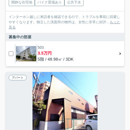
閑静な住宅地
バイク置場あり
公共下水
インターホン越しに来訪者を確認できるので、トラブルを事前に回避し
やすくなります。独立した洗面所の物件は、女性に非常に好評...
もっと
見る
募集中の部屋
503
3.5万円
5階 / 48.98㎡ / 3DK
アパート