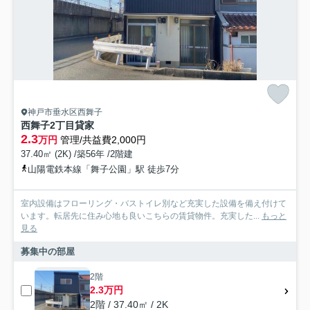
神戸市垂水区西舞子
西舞子2丁目貸家
2.3
万円
管理/共益費2,000円
37.40㎡ (2K) /築56年 /2階建
山陽電鉄本線「舞子公園」駅 徒歩7分
室内設備はフローリング・バストイレ別など充実した設備を備え付けて
います。転居先に住み心地も良いこちらの賃貸物件。充実した...
もっと
見る
募集中の部屋
2階
2.3万円
2階 / 37.40㎡ / 2K