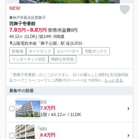
NEW
神戸市垂水区西舞子
西舞子壱番館
7.9
8.8
万円～
万円
管理/共益費0円
44.12㎡ (1LDK) /築14年 /6階建
山陽電鉄本線「舞子公園」駅 徒歩20分
駐輪場
オートロック
エレベーター
宅配ボックス
インターネット対応
閑静な住宅地
「西舞子壱番館」のここがイチオシ。日々の暮らしに便利な生活協同組
合コープこうべ コープミニ西舞子(スーパー)まで455m...
もっと見る
募集中の部屋
102
7.9万円
1階 / 44.12㎡ / 1LDK
603
8.8万円