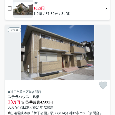
101
10万円
1-2階 / 87.32㎡ / 3LDK
テラス
神戸市垂水区舞多聞西
ステラハウス B棟
13
万円
管理/共益費4,500円
80.67㎡ (3LDK) /築14年 /2階建
山陽電鉄本線「舞子公園」駅 バス14分 神戸市バス「多聞台」 停歩14分