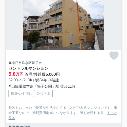
神戸市垂水区舞子台
セントラルマンション
5.8
万円
管理/共益費5,000円
52.00㎡ (2LDK) /築54年 /4階建
山陽電鉄本線「舞子公園」駅 徒歩11分
閑静な住宅地
公共下水
外装もおしゃれで快適な生活をおくることができるマンションです。敷
金不要なので、初期費用削減につながります。誰もが憧れる甘...
もっと
見る