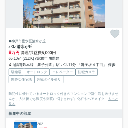
神戸市垂水区清水が丘
パレ清水が丘
8
万円
管理/共益費5,000円
65.10㎡ (2LDK) /築30年 /8階建
山陽電鉄本線「舞子公園」駅 バス11分 「舞子坂４丁目」 停歩5分
駐輪場
オートロック
エレベーター
防犯カメラ
閑静な住宅地
外観タイル張り
防犯性に優れているオートロック付きのマンションで新生活を送りませ
んか。入浴後でも温度や湿度に悩まされずに化粧やヘアメイク...
もっと
見る
募集中の部屋
202