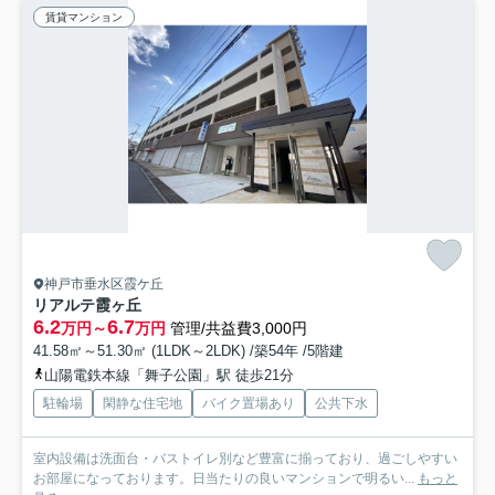
賃貸マンション
神戸市垂水区霞ケ丘
リアルテ霞ヶ丘
6.2
6.7
万円～
万円
管理/共益費3,000円
41.58㎡～51.30㎡ (1LDK～2LDK) /築54年 /5階建
山陽電鉄本線「舞子公園」駅 徒歩21分
駐輪場
閑静な住宅地
バイク置場あり
公共下水
室内設備は洗面台・バストイレ別など豊富に揃っており、過ごしやすい
お部屋になっております。日当たりの良いマンションで明るい...
もっと