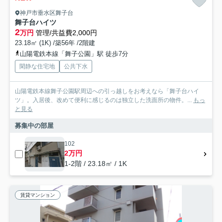
神戸市垂水区舞子台
舞子台ハイツ
2
万円
管理/共益費2,000円
23.18㎡ (1K) /築56年 /2階建
山陽電鉄本線「舞子公園」駅 徒歩7分
閑静な住宅地
公共下水
山陽電鉄本線舞子公園駅周辺への引っ越しをお考えなら「舞子台ハイ
ツ」。入居後、改めて便利に感じるのは独立した洗面所の物件。...
もっ
と見る
募集中の部屋
102
2万円
1-2階 / 23.18㎡ / 1K
賃貸マンション