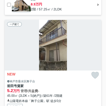
8.9万円
2階 / 57.25㎡ / 2LDK
一戸建て
NEW
神戸市垂水区舞子台
前田号賃家
5.2
万円
管理/共益費-
45.00㎡ (2LDK＋S(納戸)) /築61年 /2階建
山陽電鉄本線「舞子公園」駅 徒歩5分