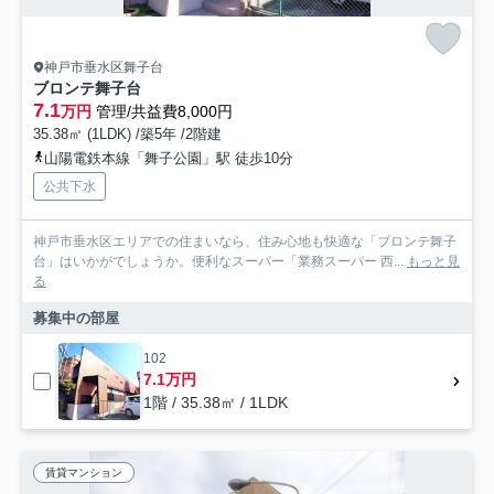
神戸市垂水区舞子台
ブロンテ舞子台
7.1
万円
管理/共益費8,000円
35.38㎡ (1LDK) /築5年 /2階建
山陽電鉄本線「舞子公園」駅 徒歩10分
公共下水
神戸市垂水区エリアでの住まいなら、住み心地も快適な「ブロンテ舞子
台」はいかがでしょうか。便利なスーパー「業務スーパー 西...
もっと見
る
募集中の部屋
102
7.1万円
1階 / 35.38㎡ / 1LDK
賃貸マンション