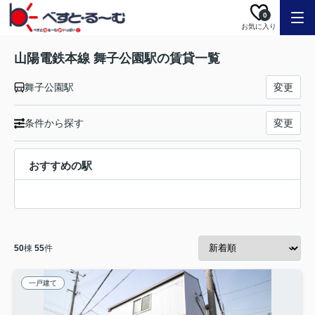
0
お気に入り
山陽電鉄本線 舞子公園駅の賃貸一覧
舞子公園駅
変更
条件から探す
変更
おすすめの駅
50
棟
55
件
一戸建て