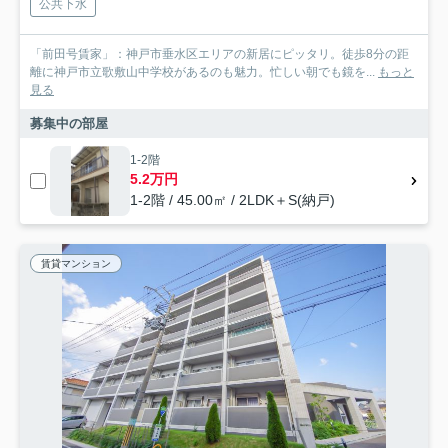
公共下水
「前田号賃家」：神戸市垂水区エリアの新居にピッタリ。徒歩8分の距
離に神戸市立歌敷山中学校があるのも魅力。忙しい朝でも鏡を...
もっと
見る
募集中の部屋
1-2階
5.2万円
1-2階 / 45.00㎡ / 2LDK＋S(納戸)
賃貸マンション