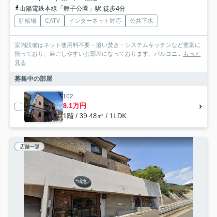
山陽電鉄本線「舞子公園」駅 徒歩4分
駐輪場
CATV
インターネット対応
公共下水
室内設備はネット使用料不要・追い焚き・システムキッチンなど豊富に
揃っており、過ごしやすいお部屋になっております。バルコニ...
もっと
見る
募集中の部屋
102
8.1万円
1階 / 39.48㎡ / 1LDK
店舗一部