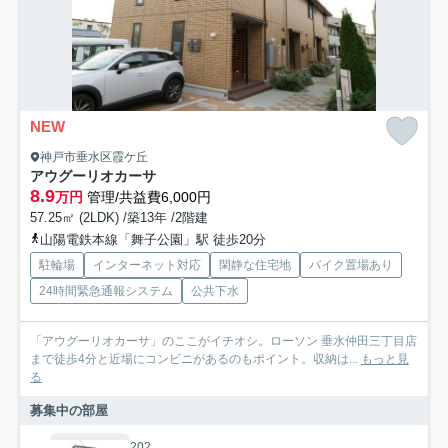
NEW
神戸市垂水区霞ケ丘
アウグーリオカーサ
8.9
万円
管理/共益費6,000円
57.25㎡ (2LDK) /築13年 /2階建
山陽電鉄本線「舞子公園」駅 徒歩20分
駐輪場
インターネット対応
閑静な住宅地
バイク置場あり
24時間緊急通報システム
公共下水
「アウグーリオカーサ」のここがイチオシ。ローソン 垂水仲田三丁目店
まで徒歩4分と近場にコンビニがあるのもポイント。収納は...
もっと見
る
募集中の部屋
202