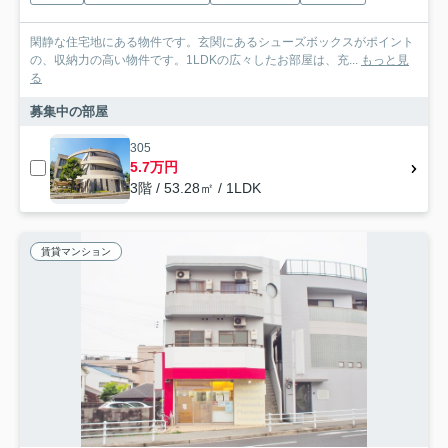
閑静な住宅地にある物件です。玄関にあるシューズボックスがポイント
の、収納力の高い物件です。1LDKの広々したお部屋は、充...
もっと見
る
募集中の部屋
305
5.7万円
3階 / 53.28㎡ / 1LDK
賃貸マンション