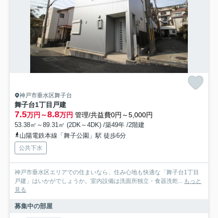
神戸市垂水区舞子台
舞子台1丁目戸建
7.5
8.8
万円～
万円
管理/共益費0円～5,000円
53.38㎡～89.31㎡ (2DK～4DK) /築49年 /2階建
山陽電鉄本線「舞子公園」駅 徒歩6分
公共下水
神戸市垂水区エリアでの住まいなら、住み心地も快適な「舞子台1丁目
戸建」はいかがでしょうか。室内設備は洗面所独立・食器洗乾...
もっと
見る
募集中の部屋