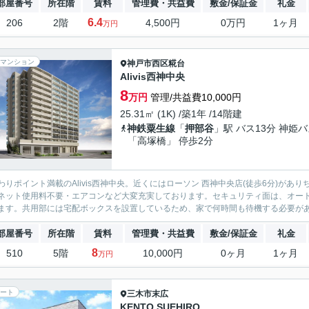
部屋番号
所在階
賃料
管理費・共益費
敷金/保証金
礼金
6.4
206
2階
4,500円
0万円
1ヶ月
万円
マンション
神戸市西区
糀台
Alivis西神中央
8
万円
管理/共益費10,000円
25.31㎡ (1K) /築1年 /14階建
神鉄粟生線
「
押部谷
」駅 バス13分 神姫
「高塚橋」 停歩2分
わりポイント満載のAlivis西神中央。近くにはローソン 西神中央店(徒歩6分)が
ネット使用料不要・エアコンなど大変充実しております。セキュリティ面は、オート
ます。共用部には宅配ボックスを設置しているため、家で何時間も待機する必要があり
部屋番号
所在階
賃料
管理費・共益費
敷金/保証金
礼金
8
510
5階
10,000円
0ヶ月
1ヶ月
万円
ート
三木市
末広
KENTO SUEHIRO