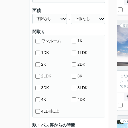
面積
～
賃貸
間取り
ワンルーム
1K
1DK
1LDK
2K
2DK
2LDK
3K
こだ
ン・
でき
3DK
3LDK
4K
4DK
4LDK以上
アパ
駅・バス停からの時間