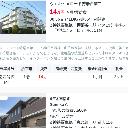
ウエル・メロード狩場台第二
14
万円
管理/共益費-
98.36㎡ (4LDK) /築35年 /4階建
神鉄粟生線
「
押部谷
」駅 バス13分 神姫
「狩場台５丁目」 停歩11分
ル・メロード狩場台第二 ：神戸市西神・山手線西神中央駅にも近くて便利。神戸
ド狩場台第二 」はいかがでしょうか。化粧品や洗面道具といった小物もスッキリ
来訪者を確認して、インターホンを通じて室内から会話することができます。駐車場
部屋番号
所在階
賃料
管理費・共益費
敷金/保証金
礼金
14
壱四号棟
1階
-
1ヶ月
2ヶ月
万円
101
ート
三木市
宿原
Sumika A
-
管理/共益費8,500円
/築7年 /2階建
神鉄粟生線
「
恵比須
」駅 徒歩11分