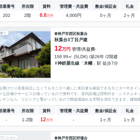
部屋番号
所在階
賃料
管理費・共益費
敷金/保証金
礼金
6.8
202
2階
4,000円
0ヶ月
2ヶ月
万円
建て
神戸市西区
秋葉台
秋葉台3丁目戸建
12
万円
管理/共益費-
158.99㎡ (5LDK) /築26年 /2階建
神鉄粟生線
「
木幡
」駅 徒歩7分
を開けたり直接会話しなくてもモニター越しに来訪者を確認できるモニター付きイ
々な設備やサービスが揃っているので便利です。室内設備は照明付き・システムキ
ッチンなら、リビングと繋がっているので開放感溢れる空間を演出できます。建物面積は1
部屋番号
所在階
賃料
管理費・共益費
敷金/保証金
礼金
12
-
1-2階
-
1ヶ月
1ヶ月
万円
マンション
神戸市西区
狩場台