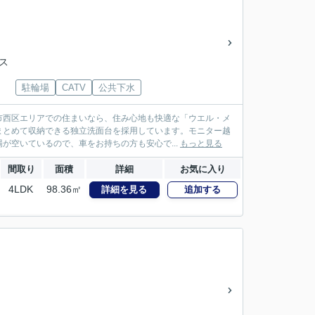
バス
駐輪場
CATV
公共下水
市西区エリアでの住まいなら、住み心地も快適な「ウエル・メ
まとめて収納できる独立洗面台を採用しています。モニター越
が空いているので、車をお持ちの方も安心で...
もっと見る
間取り
面積
詳細
お気に入り
4LDK
98.36㎡
詳細を見る
追加する