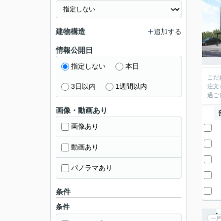
建物構造
追加する
情報公開日
指定しない
本日
こだ
3日以内
1週間以内
注文
過ご
画像・動画あり
画像あり
動画あり
パノラマあり
条件
条件
一戸