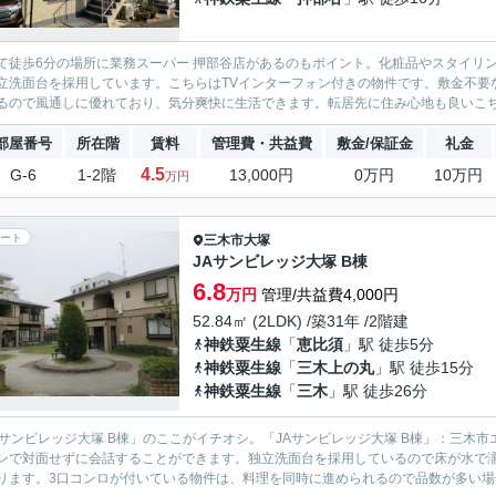
て徒歩6分の場所に業務スーパー 押部谷店があるのもポイント。化粧品やスタイリ
立洗面台を採用しています。こちらはTVインターフォン付きの物件です。敷金不要
るので風通しに優れており、気分爽快に生活できます。転居先に住み心地も良いこちら
部屋番号
所在階
賃料
管理費・共益費
敷金/保証金
礼金
4.5
G-6
1-2階
13,000円
0万円
10万円
万円
ート
三木市
大塚
JAサンビレッジ大塚 B棟
6.8
万円
管理/共益費4,000円
52.84㎡ (2LDK) /築31年 /2階建
神鉄粟生線
「
恵比須
」駅 徒歩5分
神鉄粟生線
「
三木上の丸
」駅 徒歩15分
神鉄粟生線
「
三木
」駅 徒歩26分
Aサンビレッジ大塚 B棟」のここがイチオシ。「JAサンビレッジ大塚 B棟」：三
ンで対面せずに会話することができます。独立洗面台を採用しているので床が水で
ります。3口コンロが付いている物件は、料理を同時に進められるので品数が多い場合