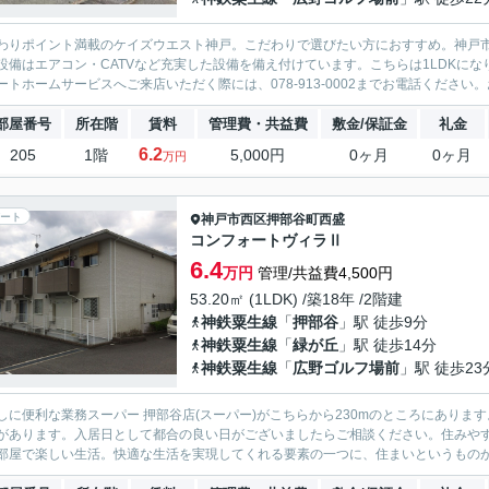
わりポイント満載のケイズウエスト神戸。こだわりで選びたい方におすすめ。神戸
設備はエアコン・CATVなど充実した設備を備え付けています。こちらは1LDKに
ートホームサービスへご来店いただく際には、078-913-0002までお電話ください。
部屋番号
所在階
賃料
管理費・共益費
敷金/保証金
礼金
6.2
205
1階
5,000円
0ヶ月
0ヶ月
万円
ート
神戸市西区
押部谷町西盛
コンフォートヴィラⅡ
6.4
万円
管理/共益費4,500円
53.20㎡ (1LDK) /築18年 /2階建
神鉄粟生線
「
押部谷
」駅 徒歩9分
神鉄粟生線
「
緑が丘
」駅 徒歩14分
神鉄粟生線
「
広野ゴルフ場前
」駅 徒歩23
しに便利な業務スーパー 押部谷店(スーパー)がこちらから230mのところにあり
があります。入居日として都合の良い日がございましたらご相談ください。住みやす
部屋で楽しい生活。快適な生活を実現してくれる要素の一つに、住まいというものがあ