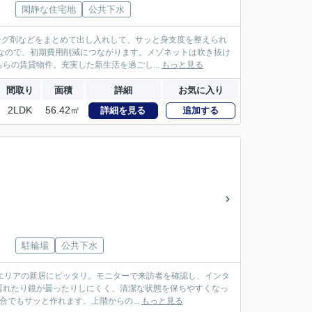
閑静な住宅地
公共下水
ング剤などをまとめて出し入れして、サッと身支度を整えられ
なので、初期費用削減につながります。メゾネットは吹き抜け
の賃貸物件。充実した新生活を過ごし...
もっと見る
間取り
面積
詳細
お気に入り
2LDK
56.42㎡
詳細を見る
追加する
駐輪場
公共下水
木市エリアの新居にピッタリ。モニターで来訪者を確認し、インタ
濡れたり鏡が曇ったりしにくく、清潔な状態を保ちやすくなっ
でもサッと作れます。上階からの...
もっと見る