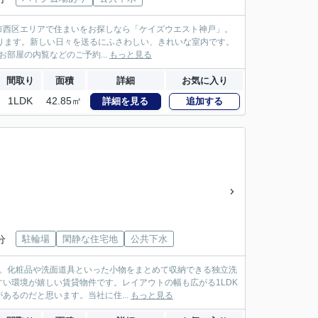
市西区エリアで住まいをお探しなら「ケイズウエスト神戸」。
なります。新しい日々を送るにふさわしい、きれいな室内です。
お部屋の内覧などのご予約...
もっと見る
間取り
面積
詳細
お気に入り
1LDK
42.85㎡
詳細を見る
追加する
分
駐輪場
閑静な住宅地
公共下水
ます。化粧品や洗面道具といった小物をまとめて収納できる独立洗
い環境が嬉しい賃貸物件です。レイアウトの幅も広がる1LDK
るのだと思います。当社に住...
もっと見る