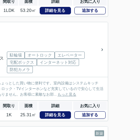
間取り
面積
詳細
お気に入り
1LDK
53.20㎡
詳細を見る
追加する
駐輪場
オートロック
エレベーター
バス
宅配ボックス
インターネット対応
防犯カメラ
ありちょっとした買い物に便利です。室内設備はシステムキッチ
ロック・TVインターホンなど充実しているので安心して生活
ません。お客様に素敵なお部...
もっと見る
間取り
面積
詳細
お気に入り
1K
25.31㎡
詳細を見る
追加する
新築