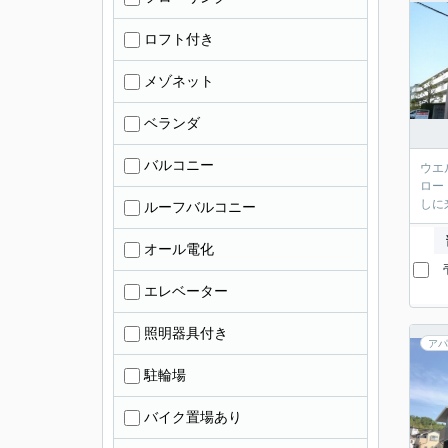
ロフト付き
メゾネット
ベランダ
バルコニー
ウエ
ロー
しに
ルーフバルコニー
オール電化
エレベーター
照明器具付き
アパ
駐輪場
バイク置場あり