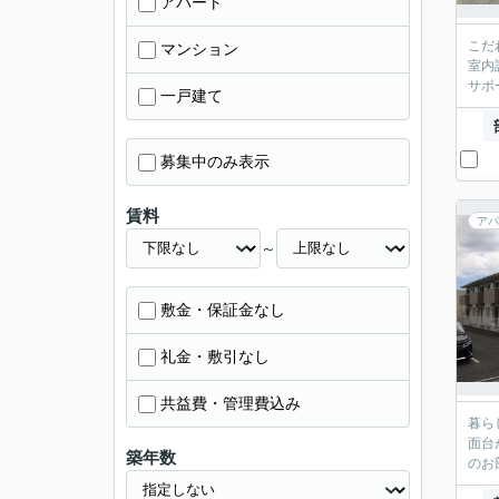
アパート
こだ
マンション
室内
サポ
一戸建て
募集中のみ表示
賃料
アパ
～
敷金・保証金なし
礼金・敷引なし
共益費・管理費込み
暮ら
面台
築年数
のお