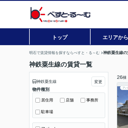
トップ
エリアか
神鉄粟生線の
明石で賃貸情報を探すならべすと・る～む
神鉄粟生線の賃貸一覧
26
棟
神鉄粟生線
変更
アパ
物件種別
居住用
店舗
事務所
駐車場