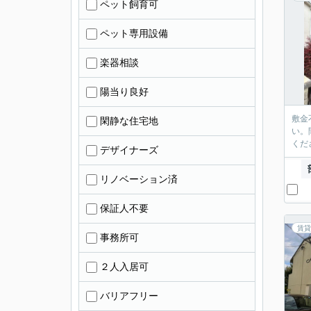
ペット飼育可
ペット専用設備
楽器相談
陽当り良好
敷金
閑静な住宅地
い。
くだ
デザイナーズ
リノベーション済
保証人不要
賃貸
事務所可
２人入居可
バリアフリー