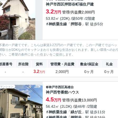
神戸市西区押部谷町福住戸建
3.2
万円
管理/共益費2,000円
53.82㎡ (2DK) /築50年 /2階建
神鉄粟生線
「
押部谷
」駅 徒歩5分
不要の一戸建てです。こちらは家賃3.2万円の一戸建てです。この一戸建てではペ
間取りが2DKなのでキッチンまわりも快適な生活がおくれます。新しい環境へのお
さい。ご希望の条件に合った住まいをご提供します。
部屋番号
所在階
賃料
管理費・共益費
敷金/保証金
礼金
3.2
-
-
2,000円
0ヶ月
0ヶ月
万円
マンション
神戸市西区
高雄台
神戸西壱番館ハウス
4.5
万円
管理/共益費13,000円
56.42㎡ (2LDK) /築46年 /2階建
神鉄粟生線
「
緑が丘
」駅 徒歩11分
神鉄粟生線
「
押部谷
」駅 徒歩16分