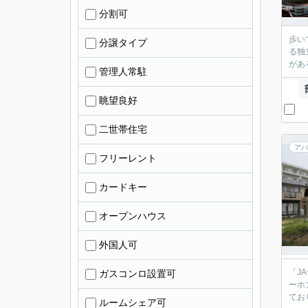
分割可
歩い
分譲タイプ
る独
があ
管理人常駐
眺望良好
二世帯住宅
アパ
フリーレント
カードキー
オープンハウス
外国人可
「J
ガスコンロ設置可
ーホ
てお
ルームシェア可