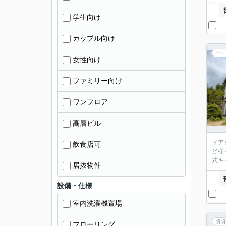
学生向け
カップル向け
一戸
女性向け
ファミリー向け
ワンフロア
高層ビル
ドア
飲食店可
ど様
式キ
居抜物件
設備・仕様
室内洗濯機置場
賃貸
フローリング