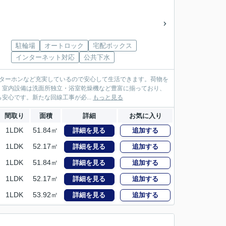
駐輪場
オートロック
宅配ボックス
インターネット対応
公共下水
Vインターホンなど充実しているので安心して生活できます。荷物を
。室内設備は洗面所独立・浴室乾燥機など豊富に揃っており、
心です。新たな回線工事が必...
もっと見る
間取り
面積
詳細
お気に入り
1LDK
51.84㎡
詳細を見る
追加する
1LDK
52.17㎡
詳細を見る
追加する
1LDK
51.84㎡
詳細を見る
追加する
1LDK
52.17㎡
詳細を見る
追加する
1LDK
53.92㎡
詳細を見る
追加する