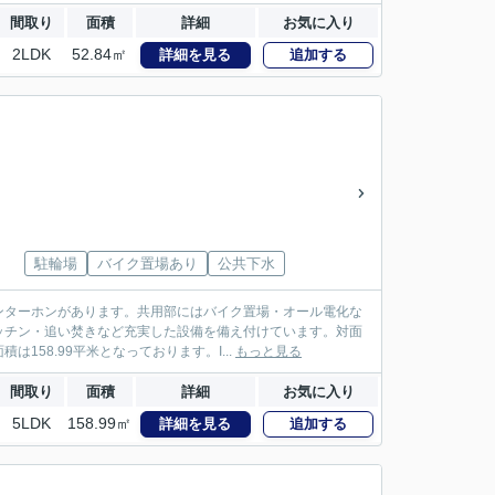
間取り
面積
詳細
お気に入り
2LDK
52.84㎡
詳細を見る
追加する
駐輪場
バイク置場あり
公共下水
ンターホンがあります。共用部にはバイク置場・オール電化な
ッチン・追い焚きなど充実した設備を備え付けています。対面
58.99平米となっております。I...
もっと見る
間取り
面積
詳細
お気に入り
5LDK
158.99㎡
詳細を見る
追加する