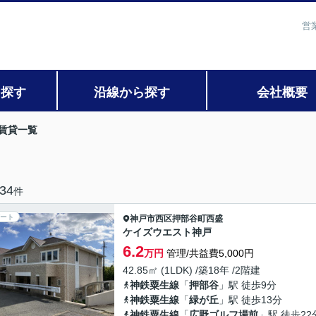
営
ら探す
沿線から探す
会社概要
賃貸一覧
34
件
ート
神戸市西区
押部谷町西盛
ケイズウエスト神戸
6.2
万円
管理/共益費5,000円
42.85㎡ (1LDK) /築18年 /2階建
神鉄粟生線
「
押部谷
」駅 徒歩9分
神鉄粟生線
「
緑が丘
」駅 徒歩13分
神鉄粟生線
「
広野ゴルフ場前
」駅 徒歩22