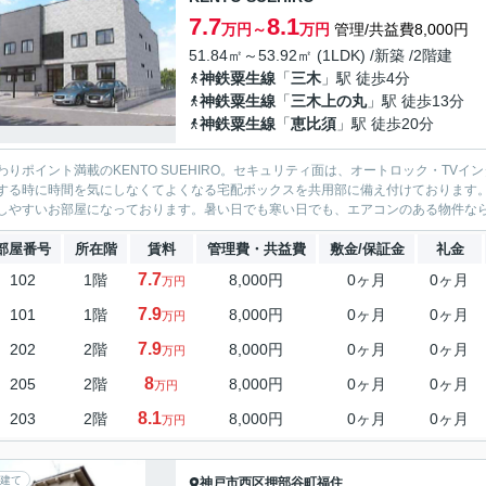
7.7
8.1
万円～
万円
管理/共益費8,000円
51.84㎡～53.92㎡ (1LDK) /新築 /2階建
神鉄粟生線
「
三木
」駅 徒歩4分
神鉄粟生線
「
三木上の丸
」駅 徒歩13分
神鉄粟生線
「
恵比須
」駅 徒歩20分
わりポイント満載のKENTO SUEHIRO。セキュリティ面は、オートロック・T
する時に時間を気にしなくてよくなる宅配ボックスを共用部に備え付けております
しやすいお部屋になっております。暑い日でも寒い日でも、エアコンのある物件なら安
部屋番号
所在階
賃料
管理費・共益費
敷金/保証金
礼金
7.7
102
1階
8,000円
0ヶ月
0ヶ月
万円
7.9
101
1階
8,000円
0ヶ月
0ヶ月
万円
7.9
202
2階
8,000円
0ヶ月
0ヶ月
万円
8
205
2階
8,000円
0ヶ月
0ヶ月
万円
8.1
203
2階
8,000円
0ヶ月
0ヶ月
万円
建て
神戸市西区
押部谷町福住