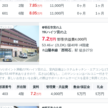
7.85
203
2階
11,000円
0ヶ月
1ヶ月
万円
8.05
601
6階
11,000円
0ヶ月
1ヶ月
万円
マンション
明石市
宮の上
YKハイツ宮の上
7.2
万円
管理/共益費4,000円
53.46㎡ (2LDK) /築40年 /4階建
山陽本線
「
西明石
」駅 徒歩27分
わりポイント満載のYKハイツ宮の上。室内設備はシステムキッチン・エアコンなど
積が53.46平米ありますので、広さは心配なし。このマンションはバルコニー付き
です。新しいお住まいをお探しの際はサポートホームサービスを是非ご利用ください。
部屋番号
所在階
賃料
管理費・共益費
敷金/保証金
礼金
7.2
403
4階
4,000円
5万円
5万円
万円
マンション