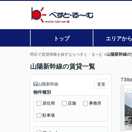
トップ
エリアか
山陽新幹線の
明石で賃貸情報を探すならべすと・る～む
山陽新幹線の賃貸一覧
738
山陽新幹線
変更
アパ
物件種別
居住用
店舗
事務所
駐車場