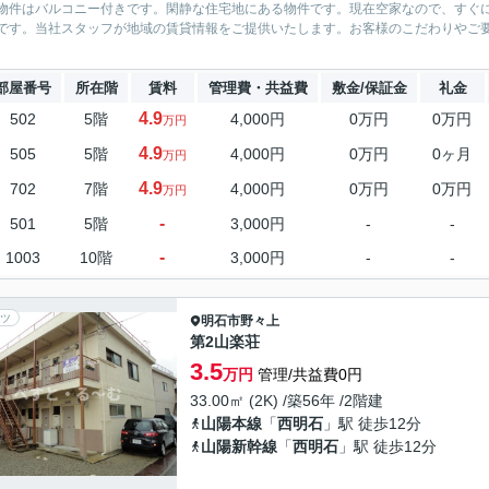
物件はバルコニー付きです。閑静な住宅地にある物件です。現在空家なので、すぐ
です。当社スタッフが地域の賃貸情報をご提供いたします。お客様のこだわりやご
部屋番号
所在階
賃料
管理費・共益費
敷金/保証金
礼金
4.9
502
5階
4,000円
0万円
0万円
万円
4.9
505
5階
4,000円
0万円
0ヶ月
万円
4.9
702
7階
4,000円
0万円
0万円
万円
-
501
5階
3,000円
-
-
-
1003
10階
3,000円
-
-
ツ
明石市
野々上
第2山楽荘
3.5
万円
管理/共益費0円
33.00㎡ (2K) /築56年 /2階建
山陽本線
「
西明石
」駅 徒歩12分
山陽新幹線
「
西明石
」駅 徒歩12分