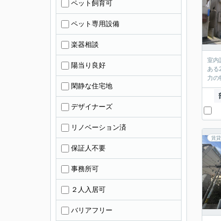
ペット飼育可
ペット専用設備
楽器相談
室内
陽当り良好
ある
力の
閑静な住宅地
デザイナーズ
リノベーション済
賃貸
保証人不要
事務所可
２人入居可
バリアフリー