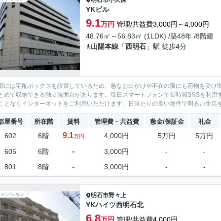
明石市
小久保
YKビル
9.1
万円
管理/共益費3,000円～4,000円
48.76㎡～56.83㎡ (1LDK) /築48年 /8階建
山陽本線
「
西明石
」駅 徒歩4分
部には宅配ボックスを設置しているため、急なお出かけや不在の際にも荷物を受け
とめて収納できる独立洗面台があります。毎日スマートフォンで長時間SNSを利用
ことなくインターネットをご利用いただけます。日当たりの良い物件で明るい生活を
部屋番号
所在階
賃料
管理費・共益費
敷金/保証金
礼金
9.1
602
6階
4,000円
5万円
5万円
万円
-
605
6階
3,000円
-
-
-
801
8階
3,000円
-
-
マンション
明石市
野々上
YKハイツ西明石北
6.8
万円
管理/共益費4,000円