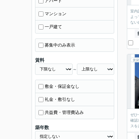
アパート
室内
マンション
よっ
ない
一戸建て
募集中のみ表示
賃料
賃貸
～
敷金・保証金なし
礼金・敷引なし
共益費・管理費込み
ぜひ
確認
スを
築年数