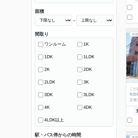
面積
～
間取り
賃貸
ワンルーム
1K
1DK
1LDK
2K
2DK
2LDK
3K
こだ
3DK
3LDK
有面
立地
4K
4DK
4LDK以上
駅・バス停からの時間
賃貸