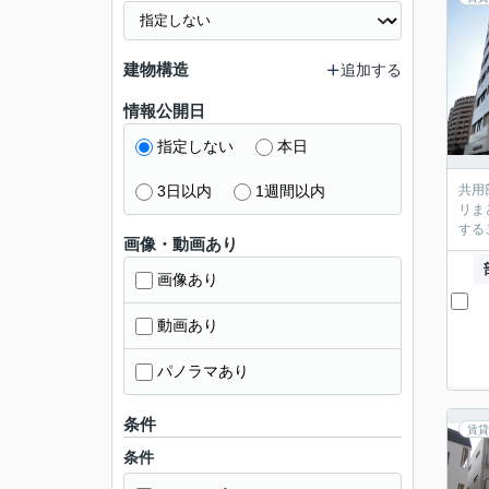
建物構造
追加する
情報公開日
指定しない
本日
3日以内
1週間以内
共用
リま
する
画像・動画あり
画像あり
動画あり
パノラマあり
条件
賃貸
条件