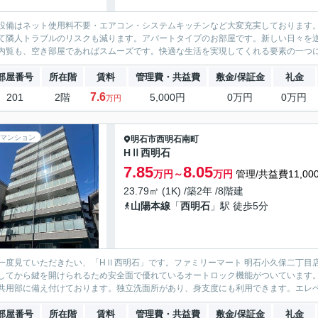
設備はネット使用料不要・エアコン・システムキッチンなど大変充実しております
て隣人トラブルのリスクも減ります。アパートタイプのお部屋です。新しい日々を
内覧も、空き部屋であればスムーズです。快適な生活を実現してくれる要素の一つに
部屋番号
所在階
賃料
管理費・共益費
敷金/保証金
礼金
7.6
201
2階
5,000円
0万円
0万円
万円
マンション
明石市
西明石南町
HⅡ西明石
7.85
8.05
万円～
万円
管理/共益費11,00
23.79㎡ (1K) /築2年 /8階建
山陽本線
「
西明石
」駅 徒歩5分
一度見ていただきたい、「HⅡ西明石」です。ファミリーマート 明石小久保二丁目
してから鍵を開けられるため安全面で優れているオートロック機能がついています
共用部に備え付けております。独立洗面所があり、身支度にも利用できます。エレベー
部屋番号
所在階
賃料
管理費・共益費
敷金/保証金
礼金