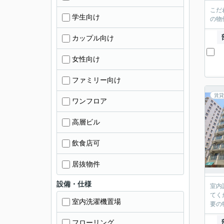
こだ
学生向け
の物
カップル向け
女性向け
ファミリー向け
賃貸
ワンフロア
高層ビル
飲食店可
居抜物件
設備・仕様
室内
てく
室内洗濯機置場
要の
フローリング