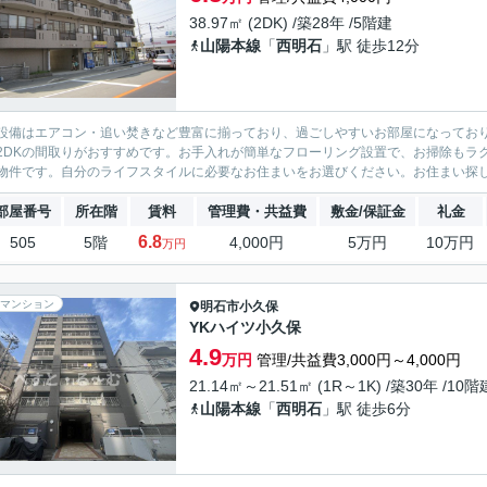
38.97㎡ (2DK) /築28年 /5階建
山陽本線
「
西明石
」駅 徒歩12分
設備はエアコン・追い焚きなど豊富に揃っており、過ごしやすいお部屋になってお
2DKの間取りがおすすめです。お手入れが簡単なフローリング設置で、お掃除もラ
物件です。自分のライフスタイルに必要なお住まいをお選びください。お住まい探
部屋番号
所在階
賃料
管理費・共益費
敷金/保証金
礼金
6.8
505
5階
4,000円
5万円
10万円
万円
マンション
明石市
小久保
YKハイツ小久保
4.9
万円
管理/共益費3,000円～4,000円
21.14㎡～21.51㎡ (1R～1K) /築30年 /10階
山陽本線
「
西明石
」駅 徒歩6分