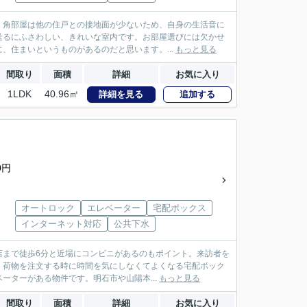
。角部屋は他の住戸との接地面が少ないため、自身の生活音に
送るにふさわしい、きれいな室内です。お部屋選びには欠かせ
、住まいというものがあるのだと思います。...
もっと見る
間取り
面積
詳細
お気に入り
1LDK
40.96㎡
詳細を見る
追加する
0円
オートロック
エレベーター
宅配ボックス
インターネット対応
公共下水
店まで徒歩6分と近場にコンビニがあるのもポイント。来訪者を
。荷物を注文する時に時間を気にしなくてよくなる宅配ボック
ターがある物件です。明石市や山陽本...
もっと見る
間取り
面積
詳細
お気に入り