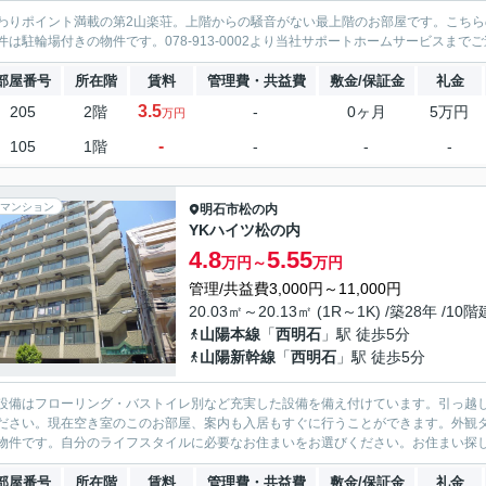
わりポイント満載の第2山楽荘。上階からの騒音がない最上階のお部屋です。こちら
件は駐輪場付きの物件です。078-913-0002より当社サポートホームサービス
部屋番号
所在階
賃料
管理費・共益費
敷金/保証金
礼金
3.5
205
2階
-
0ヶ月
5万円
万円
-
105
1階
-
-
-
マンション
明石市
松の内
YKハイツ松の内
4.8
5.55
万円～
万円
管理/共益費3,000円～11,000円
20.03㎡～20.13㎡ (1R～1K) /築28年 /10階
山陽本線
「
西明石
」駅 徒歩5分
山陽新幹線
「
西明石
」駅 徒歩5分
設備はフローリング・バストイレ別など充実した設備を備え付けています。引っ越
ださい。現在空き室のこのお部屋、案内も入居もすぐに行うことができます。外観
物件です。自分のライフスタイルに必要なお住まいをお選びください。お住まい探
部屋番号
所在階
賃料
管理費・共益費
敷金/保証金
礼金