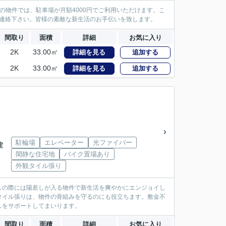
の物件では、駐車場が月額4000円でご利用いただけます。こ
までご連絡下さい。皆様の素敵な新生活のお手伝いを致します。
間取り
面積
詳細
お気に入り
2K
33.00㎡
詳細を見る
追加する
2K
33.00㎡
詳細を見る
追加する
駐輪場
エレベーター
光ファイバー
建
閑静な住宅地
バイク置場あり
外観タイル張り
しの際には陽差しが入る物件で新生活を爽やかにエンジョイし
タイル張りは、物件の骨組みを守るのにも役立ちます。敷金不
しをサポートしてまいります。
間取り
面積
詳細
お気に入り