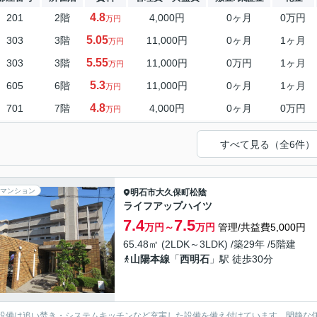
4.8
201
2階
4,000円
0ヶ月
0万円
万円
5.05
303
3階
11,000円
0ヶ月
1ヶ月
万円
5.55
303
3階
11,000円
0万円
1ヶ月
万円
5.3
605
6階
11,000円
0ヶ月
1ヶ月
万円
4.8
701
7階
4,000円
0ヶ月
0万円
万円
すべて見る（全6件）
マンション
明石市
大久保町松陰
ライフアップハイツ
7.4
7.5
万円～
万円
管理/共益費5,000円
65.48㎡ (2LDK～3LDK) /築29年 /5階建
山陽本線
「
西明石
」駅 徒歩30分
設備は追い焚き・システムキッチンなど充実した設備を備え付けています。閑静な住