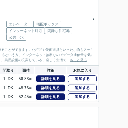
エレベーター
宅配ボックス
インターネット対応
閑静な住宅地
公共下水
取ることができます。化粧品や洗面道具といった小物もスッキ
するという方、インターネット無料なのでデータ通信量を気に
。共用設備の充実している、楽しく生活で...
もっと見る
間取り
面積
詳細
お気に入り
1LDK
56.83㎡
詳細を見る
追加する
1LDK
48.76㎡
詳細を見る
追加する
1LDK
52.45㎡
詳細を見る
追加する