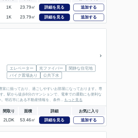
1K
23.79㎡
詳細を見る
追加する
1K
23.79㎡
詳細を見る
追加する
エレベーター
光ファイバー
閑静な住宅地
バイク置場あり
公共下水
豊富に揃っており、過ごしやすいお部屋になっております。専
です。駅から徒歩8分のマンションで、電車での通勤にも便利な
明石市にある不動産情報を、条件...
もっと見る
間取り
面積
詳細
お気に入り
2LDK
53.46㎡
詳細を見る
追加する