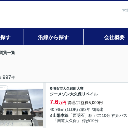
営
ら探す
沿線から探す
会社概要
賃貸一覧
997
棟
件
ート
明石市
大久保町大窪
ジーメゾン大久保リベイル
7.6
万円
管理/共益費5,000円
40.96㎡ (1LDK) /築2年 /3階建
山陽本線
「
西明石
」駅 バス10分 神姫バス
「国道大久保」 停歩10分