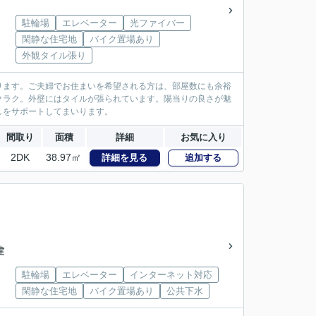
駐輪場
エレベーター
光ファイバー
閑静な住宅地
バイク置場あり
外観タイル張り
ります。ご夫婦でお住まいを希望される方は、部屋数にも余裕
クラク。外壁にはタイルが張られています。陽当りの良さが魅
しをサポートしてまいります。
間取り
面積
詳細
お気に入り
2DK
38.97㎡
詳細を見る
追加する
建
駐輪場
エレベーター
インターネット対応
閑静な住宅地
バイク置場あり
公共下水