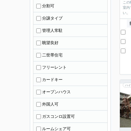
この
分割可
室内
い。
分譲タイプ
管理人常駐
眺望良好
二世帯住宅
フリーレント
カードキー
ハイ
オープンハウス
外国人可
ガスコンロ設置可
ルームシェア可