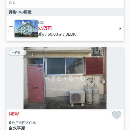
見る
募集中の部屋
302
5.9万円
3階 / 60.03㎡ / 3LDK
一戸建て
NEW
神戸市西区白水
白水平屋