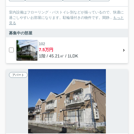
室内設備はフローリング・バストイレ別などが揃っているので、快適に
過ごしやすいお部屋になります。駐輪場付きの物件です。閑静...
もっと
見る
募集中の部屋
102
7.5万円
1階 / 45.21㎡ / 1LDK
アパート