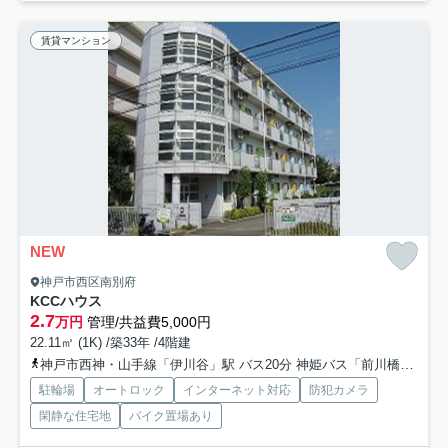
賃貸マンション
NEW
神戸市西区南別府
KCCハウス
2.7
万円
管理/共益費5,000円
22.11㎡ (1K) /築33年 /4階建
神戸市西神・山手線「伊川谷」駅 バス20分 神姫バス「前川橋（兵庫県）」 停歩4分
駐輪場
オートロック
インターネット対応
防犯カメラ
閑静な住宅地
バイク置場あり