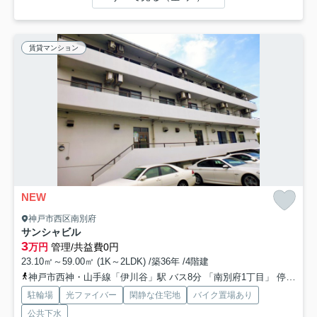
賃貸マンション
NEW
神戸市西区南別府
サンシャビル
3
万円
管理/共益費0円
23.10㎡～59.00㎡ (1K～2LDK) /築36年 /4階建
神戸市西神・山手線「伊川谷」駅 バス8分 「南別府1丁目」 停歩3分
駐輪場
光ファイバー
閑静な住宅地
バイク置場あり
公共下水