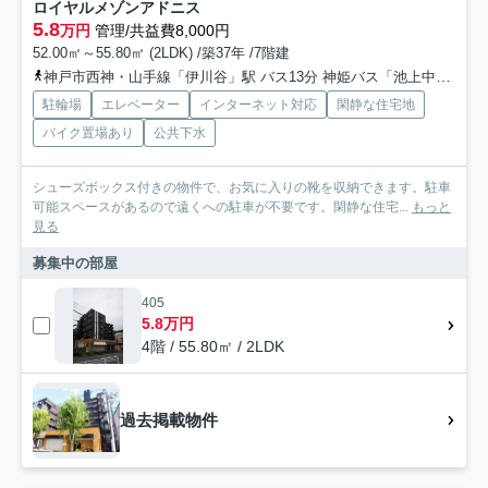
ロイヤルメゾンアドニス
5.8
万円
管理/共益費8,000円
52.00㎡～55.80㎡ (2LDK) /築37年 /7階建
神戸市西神・山手線「伊川谷」駅 バス13分 神姫バス「池上中央公園」 停歩5分
駐輪場
エレベーター
インターネット対応
閑静な住宅地
バイク置場あり
公共下水
シューズボックス付きの物件で、お気に入りの靴を収納できます。駐車
可能スペースがあるので遠くへの駐車が不要です。閑静な住宅...
もっと
見る
募集中の部屋
405
5.8万円
4階 / 55.80㎡ / 2LDK
過去掲載物件