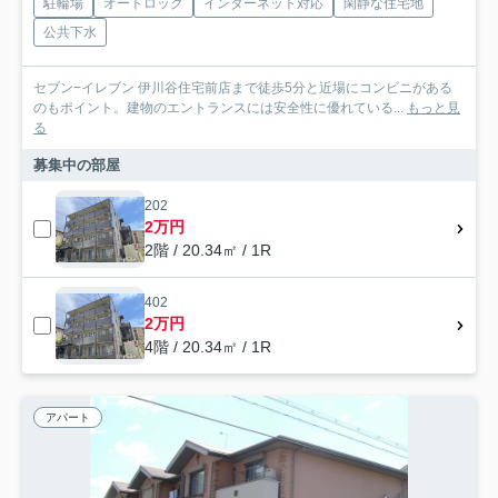
駐輪場
オートロック
インターネット対応
閑静な住宅地
公共下水
セブン−イレブン 伊川谷住宅前店まで徒歩5分と近場にコンビニがある
のもポイント。建物のエントランスには安全性に優れている...
もっと見
る
募集中の部屋
202
2万円
2階 / 20.34㎡ / 1R
402
2万円
4階 / 20.34㎡ / 1R
アパート