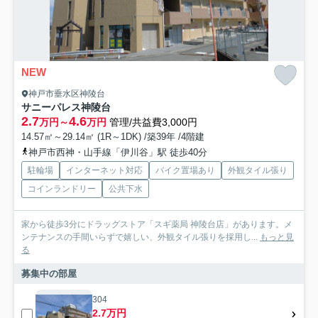
NEW
神戸市垂水区神陵台
サニーパレス神陵台
2.7
4.6
万円～
万円
管理/共益費3,000円
14.57㎡～29.14㎡ (1R～1DK) /築39年 /4階建
神戸市西神・山手線「伊川谷」駅 徒歩40分
駐輪場
インターネット対応
バイク置場あり
外観タイル張り
コインランドリー
公共下水
家から徒歩3分にドラッグストア「スギ薬局 神陵台店」があります。メ
ンテナンスの手間いらずで嬉しい、外観タイル張りを採用し...
もっと見
る
募集中の部屋
304
2.7万円