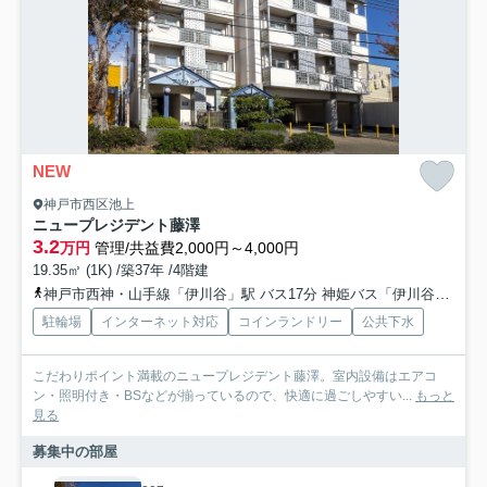
NEW
神戸市西区池上
ニュープレジデント藤澤
3.2
万円
管理/共益費2,000円～4,000円
19.35㎡ (1K) /築37年 /4階建
神戸市西神・山手線「伊川谷」駅 バス17分 神姫バス「伊川谷出張所前」 停歩3分
駐輪場
インターネット対応
コインランドリー
公共下水
こだわりポイント満載のニュープレジデント藤澤。室内設備はエアコ
ン・照明付き・BSなどが揃っているので、快適に過ごしやすい...
もっと
見る
募集中の部屋