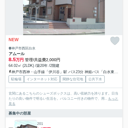
NEW
神戸市西区白水
アムール
8.5
万円
管理/共益費2,000円
64.02㎡ (2LDK) /築20年 /2階建
神戸市西神・山手線「伊川谷」駅 バス23分 神姫バス「白水東口」 停歩9分
駐輪場
インターネット対応
閑静な住宅地
公共下水
玄関にあるこちらのシューズボックスは、高い収納力を誇ります。日当
たりの良い物件で明るい生活を。バルコニー付きの物件で、用...
もっと
見る
募集中の部屋
201