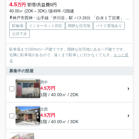
4.5
万円
管理/共益費0円
40.00㎡ (2DK～3DK) /築49年 /1階建
神戸市西神・山手線「伊川谷」駅 バス16分 「白水１丁目東」 停歩7分
駐輪場
インターネット対応
閑静な住宅地
バイク置場あり
公共下水
駐車場まで160mの一戸建てです。閑静な住宅地にある一戸建てです。
近隣に駐車場があるので、遠くまで駐車しに行かなくても大...
もっと見
る
募集中の部屋
西中
4.5万円
1階 / 40.00㎡ / 2DK
北西
4.5万円
1階 / 40.00㎡ / 3DK