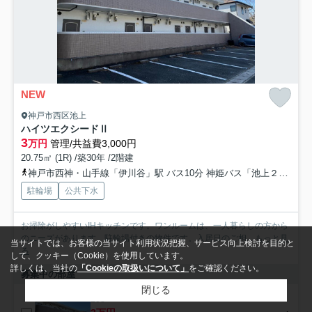
NEW
神戸市西区池上
ハイツエクシードⅡ
3
万円
管理/共益費3,000円
20.75㎡ (1R) /築30年 /2階建
神戸市西神・山手線「伊川谷」駅 バス10分 神姫バス「池上２丁目」 停歩3分
駐輪場
公共下水
お掃除がしやすいIHキッチンです。ワンルームは、一人暮らしの方から
のニーズがあります。駐輪場付きの物件です。入居日のご相...
もっと見
当サイトでは、お客様の当サイト利用状況把握、サービス向上検討を目的と
る
して、クッキー（Cookie）を使用しています。
詳しくは、当社の
「Cookieの取扱いについて」
をご確認ください。
募集中の部屋
閉じる
108