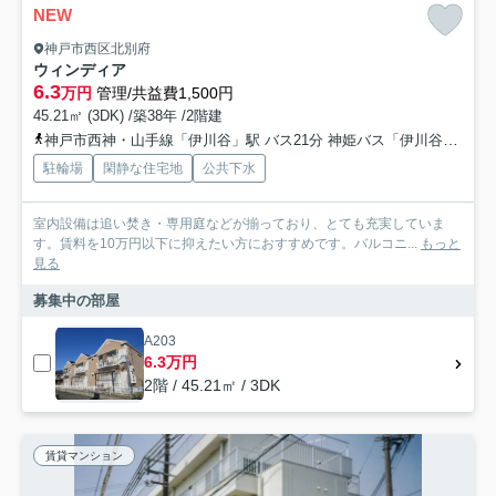
NEW
神戸市西区北別府
ウィンディア
6.3
万円
管理/共益費1,500円
45.21㎡ (3DK) /築38年 /2階建
神戸市西神・山手線「伊川谷」駅 バス21分 神姫バス「伊川谷小学校前」 停歩7分
駐輪場
閑静な住宅地
公共下水
室内設備は追い焚き・専用庭などが揃っており、とても充実していま
す。賃料を10万円以下に抑えたい方におすすめです。バルコニ...
もっと
見る
募集中の部屋
A203
6.3万円
2階 / 45.21㎡ / 3DK
賃貸マンション