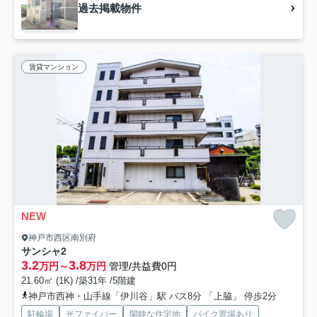
過去掲載物件
賃貸マンション
NEW
神戸市西区南別府
サンシャ2
3.2
3.8
万円～
万円
管理/共益費0円
21.60㎡ (1K) /築31年 /5階建
神戸市西神・山手線「伊川谷」駅 バス8分 「上脇」 停歩2分
駐輪場
光ファイバー
閑静な住宅地
バイク置場あり