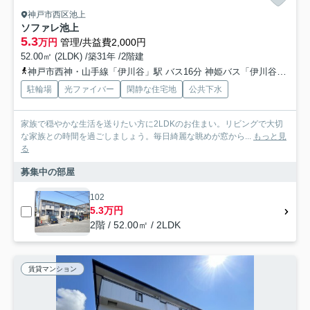
神戸市西区池上
ソファレ池上
5.3
万円
管理/共益費2,000円
52.00㎡ (2LDK) /築31年 /2階建
神戸市西神・山手線「伊川谷」駅 バス16分 神姫バス「伊川谷出張所前」 停歩3分
駐輪場
光ファイバー
閑静な住宅地
公共下水
家族で穏やかな生活を送りたい方に2LDKのお住まい。リビングで大切
な家族との時間を過ごしましょう。毎日綺麗な眺めが窓から...
もっと見
る
募集中の部屋
102
5.3万円
2階 / 52.00㎡ / 2LDK
賃貸マンション