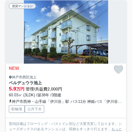
賃貸マンション
NEW
神戸市西区池上
ベルデュウラ池上
5.9
万円
管理/共益費2,000円
60.03㎡ (3LDK) /築38年 /3階建
神戸市西神・山手線「伊川谷」駅 バス11分 神姫バス「伊川谷駅」 停歩4分
駐輪場
公共下水
室内設備はフローリング・バストイレ別など大変充実しております。シ
ューズボックスのあるマンションは、収納もすっきり行えます...
もっと