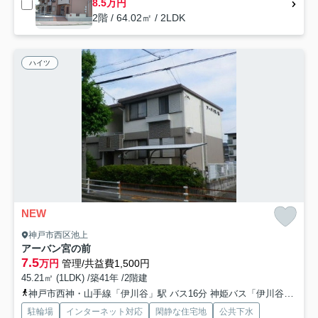
8.5万円
2階 / 64.02㎡ / 2LDK
ハイツ
NEW
神戸市西区池上
アーバン宮の前
7.5
万円
管理/共益費1,500円
45.21㎡ (1LDK) /築41年 /2階建
神戸市西神・山手線「伊川谷」駅 バス16分 神姫バス「伊川谷出張所前」 停歩5分
駐輪場
インターネット対応
閑静な住宅地
公共下水