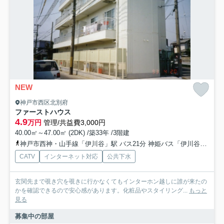
NEW
神戸市西区北別府
ファーストハウス
4.9
万円
管理/共益費3,000円
40.00㎡～47.00㎡ (2DK) /築33年 /3階建
神戸市西神・山手線「伊川谷」駅 バス21分 神姫バス「伊川谷小学校前」 停歩3分
CATV
インターネット対応
公共下水
玄関先まで覗き穴を覗きに行かなくてもインターホン越しに誰が来たの
かを確認できるので安心感があります。化粧品やスタイリング...
もっと
見る
募集中の部屋