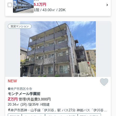
5.1万円
1階 / 43.00㎡ / 2DK
賃貸マンション
NEW
神戸市西区今寺
モンテメール学園前
2
万円
管理/共益費3,000円
20.34㎡ (1R) /築35年 /4階建
神戸市西神・山手線「伊川谷」駅 バス27分 神姫バス「伊川谷住宅前」 停歩5分