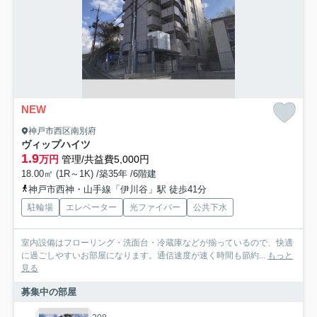
NEW
神戸市西区南別府
ヴィップハイツ
1.9
万円
管理/共益費5,000円
18.00㎡ (1R～1K) /築35年 /6階建
神戸市西神・山手線「伊川谷」駅 徒歩41分
駐輪場
エレベーター
光ファイバー
公共下水
室内設備はフローリング・洗面台・冷蔵庫などが揃っているので、快適
に過ごしやすいお部屋になります。通信速度が速く時間も節約...
もっと
見る
募集中の部屋