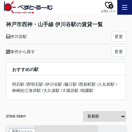
0
お気に入り
神戸市西神・山手線 伊川谷駅の賃貸一覧
伊川谷駅
変更
条件から探す
変更
おすすめの駅
明石駅
/
西明石駅
/
伊川谷駅
/
藤江駅
/
西新町駅
/
人丸前駅
/
林崎松江海岸駅
/
大久保駅
/
大蔵谷駅
/
朝霧駅
370
棟
559
件
賃貸マンション