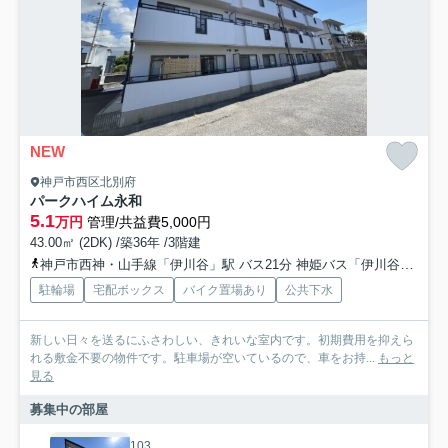
NEW
神戸市西区北別府
パークハイム永和
5.1
万円
管理/共益費5,000円
43.00㎡ (2DK) /築36年 /3階建
神戸市西神・山手線「伊川谷」駅 バス21分 神姫バス「伊川谷小学校前」 停歩5分
駐輪場
宅配ボックス
バイク置場あり
公共下水
新しい日々を送るにふさわしい、きれいな室内です。初期費用を抑えら
れる敷金不要の物件です。駐車場が空いているので、車をお持...
もっと
見る
募集中の部屋
103