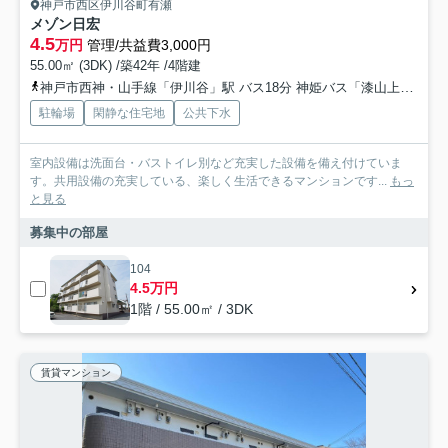
神戸市西区伊川谷町有瀬
メゾン日宏
4.5
万円
管理/共益費3,000円
55.00㎡ (3DK) /築42年 /4階建
神戸市西神・山手線「伊川谷」駅 バス18分 神姫バス「漆山上」 停歩6分
駐輪場
閑静な住宅地
公共下水
室内設備は洗面台・バストイレ別など充実した設備を備え付けていま
す。共用設備の充実している、楽しく生活できるマンションです...
もっ
と見る
募集中の部屋
104
4.5万円
1階 / 55.00㎡ / 3DK
賃貸マンション