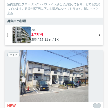
室内設備はフローリング・バストイレ別などが揃っており、とても充実
しています。家賃が5万円以下のお部屋になっております。閑...
もっと
見る
募集中の部屋
202
2.7万円
2階 / 22.11㎡ / 1K
ハイツ
NEW