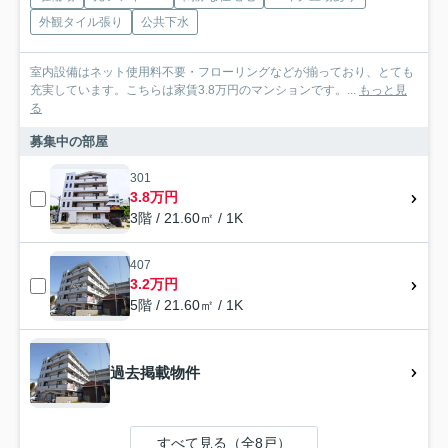
外観タイル張り
公共下水
室内設備はネット使用料不要・フローリングなどが揃っており、とても
充実しています。こちらは家賃3.8万円のマンションです。...
もっと見
る
募集中の部屋
301
3.8万円
3階 / 21.60㎡ / 1K
407
3.2万円
5階 / 21.60㎡ / 1K
過去掲載物件
すべて見る（全8戸）