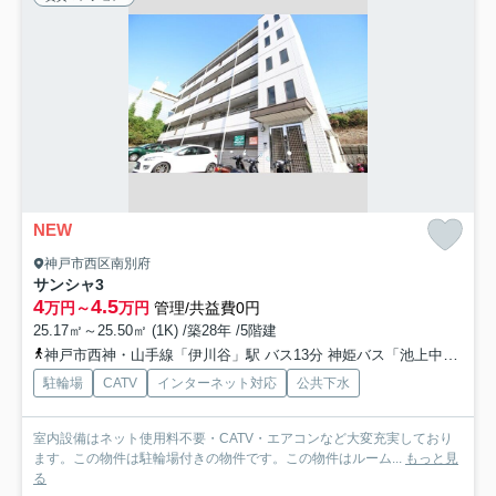
NEW
神戸市西区南別府
サンシャ3
4
4.5
万円～
万円
管理/共益費0円
25.17㎡～25.50㎡ (1K) /築28年 /5階建
神戸市西神・山手線「伊川谷」駅 バス13分 神姫バス「池上中央公園」 停歩10分
駐輪場
CATV
インターネット対応
公共下水
室内設備はネット使用料不要・CATV・エアコンなど大変充実しており
ます。この物件は駐輪場付きの物件です。この物件はルーム...
もっと見
る