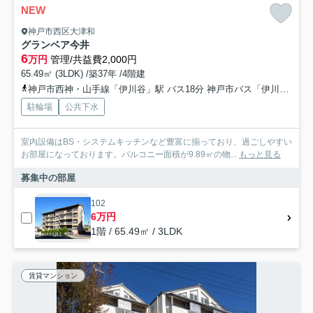
NEW
神戸市西区大津和
グランベア今井
6
万円
管理/共益費2,000円
65.49㎡ (3LDK) /築37年 /4階建
神戸市西神・山手線「伊川谷」駅 バス18分 神戸市バス「伊川谷高校前」 停歩6分
駐輪場
公共下水
室内設備はBS・システムキッチンなど豊富に揃っており、過ごしやすい
お部屋になっております。バルコニー面積が9.89㎡の物...
もっと見る
募集中の部屋
102
6万円
1階 / 65.49㎡ / 3LDK
賃貸マンション