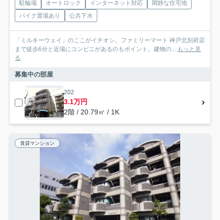
駐輪場
オートロック
インターネット対応
閑静な住宅地
バイク置場あり
公共下水
「ミルキーウェイ」のここがイチオシ。ファミリーマート 神戸北別府店
まで徒歩6分と近場にコンビニがあるのもポイント。建物の...
もっと見
る
募集中の部屋
202
3.1万円
2階 / 20.79㎡ / 1K
賃貸マンション