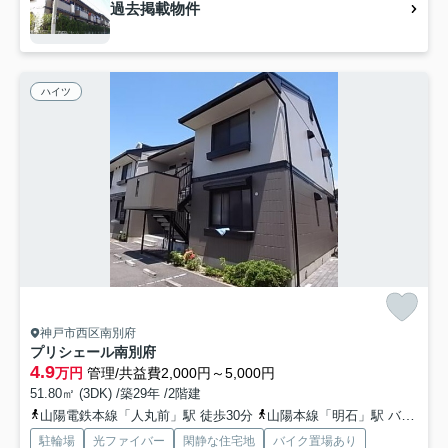
過去掲載物件
ハイツ
神戸市西区南別府
プリシェール南別府
4.9
万円
管理/共益費2,000円～5,000円
51.80㎡ (3DK) /築29年 /2階建
山陽電鉄本線「人丸前」駅 徒歩30分
山陽本線「明石」駅 バス15分 神姫バス「赤羽グリーンタウン」 停歩6分
駐輪場
光ファイバー
閑静な住宅地
バイク置場あり