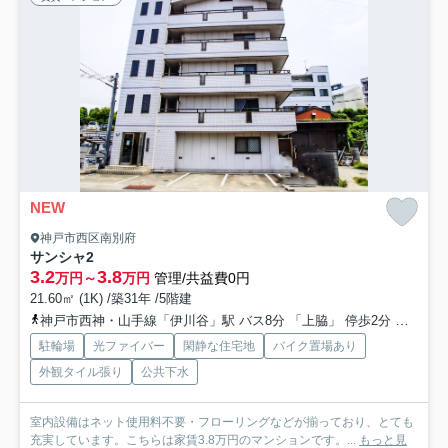
NEW
神戸市西区南別府
サンシャ2
3.2
3.8
万円～
万円
管理/共益費0円
21.60㎡ (1K) /築31年 /5階建
神戸市西神・山手線「伊川谷」駅 バス8分 「上脇」 停歩2分
山陽本
駐輪場
光ファイバー
閑静な住宅地
バイク置場あり
外観タイル張り
公共下水
室内設備はネット使用料不要・フローリングなどが揃っており、とても
充実しています。こちらは家賃3.8万円のマンションです。...
もっと見