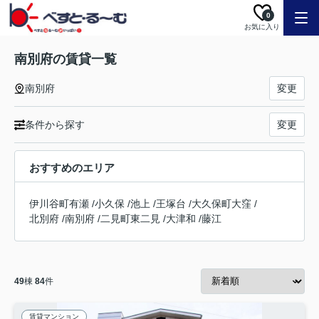
0
お気に入り
南別府の賃貸一覧
南別府
変更
条件から探す
変更
おすすめのエリア
伊川谷町有瀬
/
小久保
/
池上
/
王塚台
/
大久保町大窪
/
北別府
/
南別府
/
二見町東二見
/
大津和
/
藤江
49
棟
84
件
賃貸マンション