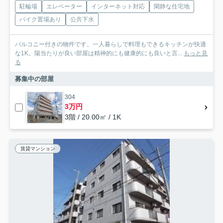
駐輪場
エレベーター
インターネット対応
閑静な住宅地
バイク置場あり
公共下水
バルコニー付きの物件です。一人暮らしで料理もできるキッチンが快適
な1K。陽当たりが良い部屋は精神的にも健康的にも良いと言...
もっと見
る
募集中の部屋
304
3万円
3階 / 20.00㎡ / 1K
賃貸マンション