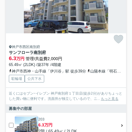
神戸市西区南別府
サンフローラ南別府
6.3
万円
管理/共益費2,000円
65.49㎡ (2LDK) /築37年 /4階建
神戸市西神・山手線「伊川谷」駅 徒歩39分
山陽本線「明石」駅 徒歩50分
駐輪場
公共下水
近くにはセブン−イレブン 神戸南別府１丁目店(徒歩2分)がありちょっと
した買い物に便利です。洗面所が独立しているので、ニ...
もっと見る
募集中の部屋
203
6.3万円
2階 / 65.49㎡ / 2LDK