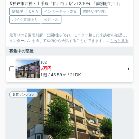
神戸市西神・山手線「伊川谷」駅 バス10分 「南別府1丁目」 停歩5分
駐輪場
CATV
インターネット対応
閑静な住宅地
バイク置場あり
公共下水
最寄りの公園南別府 公園(徒歩3分)。モニター越しに来訪者を確認し、
インターホンを通じて室内から会話することができます。...
もっと見る
募集中の部屋
102
5万円
1階 / 45.59㎡ / 2LDK
賃貸マンション