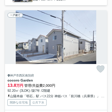
一戸建て
神戸市西区南別府
cocoro Garden
13.8
万円
管理/共益費2,000円
92.20㎡ (3LDK) /築7年 /2階建
山陽本線「明石」駅 バス22分 神姫バス「前川橋（兵庫県）」 停歩4分
閑静な住宅地
公共下水