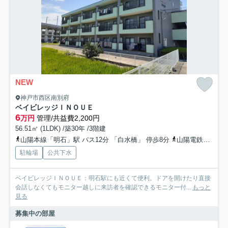
NEW
神戸市西区南別府
ベイビレッジＩＮＯＵＥ
6
万円
管理/共益費2,200円
56.51㎡ (1LDK) /築30年 /3階建
山陽本線「明石」駅 バス12分 「白水橋」 停歩8分
山陽電鉄本線「山陽明石」駅 バス12分 「白水橋」 停歩7分
駐輪場
公共下水
ベイビレッジＩＮＯＵＥ：明石駅にも近くて便利。ドアを開けたり直接
会話しなくてもモニター越しに来訪者を確認できるモニター付...
もっと
見る
募集中の部屋