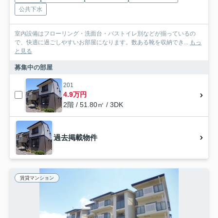
公共下水
室内設備はフローリング・洗面台・バストイレ別などが揃っているの
で、快適に過ごしやすいお部屋になります。数ある靴を収納でき...
もっ
と見る
募集中の部屋
201
4.9万円
2階 / 51.80㎡ / 3DK
過去掲載物件
賃貸マンション