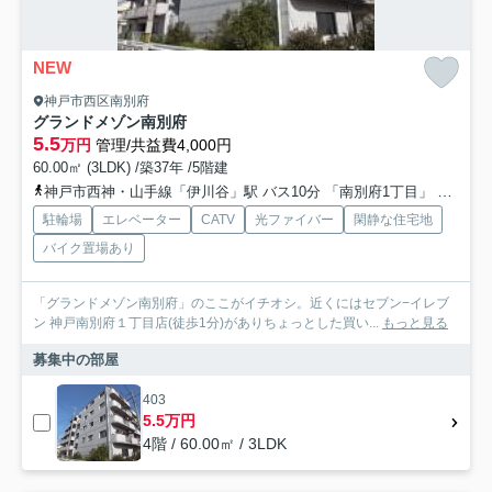
NEW
神戸市西区南別府
グランドメゾン南別府
5.5
万円
管理/共益費4,000円
60.00㎡ (3LDK) /築37年 /5階建
神戸市西神・山手線「伊川谷」駅 バス10分 「南別府1丁目」 停歩3分
駐輪場
エレベーター
CATV
光ファイバー
閑静な住宅地
バイク置場あり
「グランドメゾン南別府」のここがイチオシ。近くにはセブン−イレブ
ン 神戸南別府１丁目店(徒歩1分)がありちょっとした買い...
もっと見る
募集中の部屋
403
5.5万円
4階 / 60.00㎡ / 3LDK