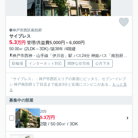
神戸市西区南別府
サイプレス
5.3
万円
管理/共益費5,000円～6,000円
50.00㎡ (2LDK～3DK) /築38年 /4階建
神戸市西神・山手線「伊川谷」駅 バス24分 神姫バス「南別府１丁目」 停歩1分
駐輪場
インターネット対応
閑静な住宅地
公共下水
「サイプレス」：神戸市西区エリアの新居にピッタリ。セブン−イレブ
ン 神戸南別府１丁目店まで徒歩3分と近場にコンビニがある...
もっと見
る
募集中の部屋
205
5.3万円
2階 / 50.00㎡ / 3DK