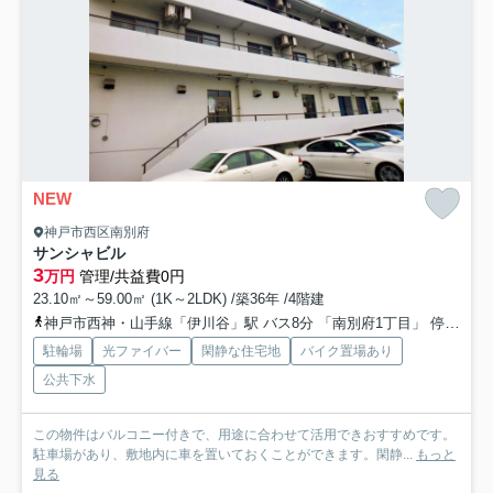
NEW
神戸市西区南別府
サンシャビル
3
万円
管理/共益費0円
23.10㎡～59.00㎡ (1K～2LDK) /築36年 /4階建
神戸市西神・山手線「伊川谷」駅 バス8分 「南別府1丁目」 停歩3分
駐輪場
光ファイバー
閑静な住宅地
バイク置場あり
公共下水
この物件はバルコニー付きで、用途に合わせて活用できおすすめです。
駐車場があり、敷地内に車を置いておくことができます。閑静...
もっと
見る