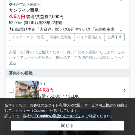
神戸市西区南別府
サンライフ西尾
4.6
万円
管理/共益費2,000円
52.00㎡ (3LDK) /築33年 /2階建
山陽電鉄本線「大蔵谷」駅 バス9分 神姫バス「南別府車庫」 停歩3分
インターネット対応
閑静な住宅地
バイク置場あり
公共下水
入居日の日取りはご相談ください。良い日にちを調整いたします。この
ハイツではペットの飼育が可能なので、ご希望の際はお気軽に...
もっと
見る
募集中の部屋
201
4.6万円
2階 / 52.00㎡ / 3LDK
当サイトでは、お客様の当サイト利用状況把握、サービス向上検討を目的と
して、クッキー（Cookie）を使用しています。
賃貸マンション
詳しくは、当社の
「Cookieの取扱いについて」
をご確認ください。
閉じる