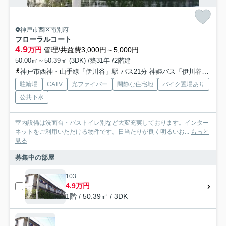
神戸市西区南別府
フローラルコート
4.9
万円
管理/共益費3,000円～5,000円
50.00㎡～50.39㎡ (3DK) /築31年 /2階建
神戸市西神・山手線「伊川谷」駅 バス21分 神姫バス「伊川谷小学校前」 停歩8分
駐輪場
CATV
光ファイバー
閑静な住宅地
バイク置場あり
公共下水
室内設備は洗面台・バストイレ別など大変充実しております。インター
ネットをご利用いただける物件です。日当たりが良く明るいお...
もっと
見る
募集中の部屋
103
4.9万円
1階 / 50.39㎡ / 3DK