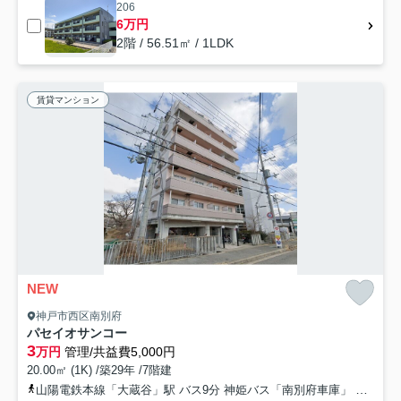
206
6万円
2階 / 56.51㎡ / 1LDK
賃貸マンション
NEW
神戸市西区南別府
パセイオサンコー
3
万円
管理/共益費5,000円
20.00㎡ (1K) /築29年 /7階建
山陽電鉄本線「大蔵谷」駅 バス9分 神姫バス「南別府車庫」 停歩8分