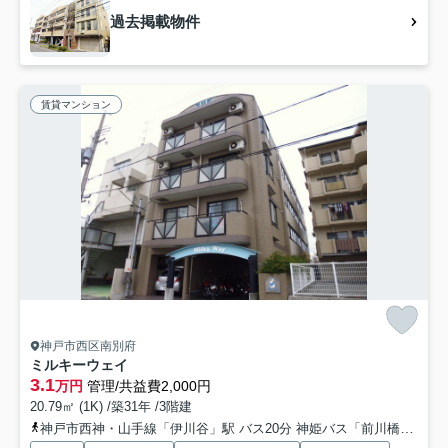
過去掲載物件
賃貸マンション
神戸市西区南別府
ミルキーウェイ
3.1
万円
管理/共益費2,000円
20.79㎡ (1K) /築31年 /3階建
神戸市西神・山手線「伊川谷」駅 バス20分 神姫バス「前川橋（兵庫県）」 停歩3分