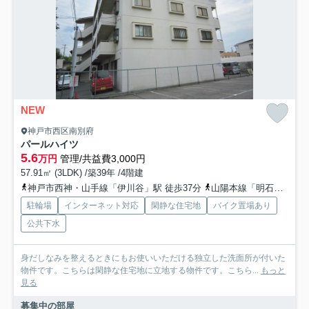
NEW
神戸市西区南別府
パールハイツ
5.6
万円
管理/共益費3,000円
57.91㎡ (3LDK) /築39年 /4階建
神戸市西神・山手線「伊川谷」駅 徒歩37分
山陽本線「明石」駅 徒歩52分
駐輪場
インターネット対応
閑静な住宅地
バイク置場あり
公共下水
身だしなみを整えるときにもお使いいただける独立した洗面所が付いた
物件です。こちらは閑静な住宅地に立地する物件です。こちら...
もっと
見る
募集中の部屋