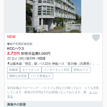
NEW
神戸市西区南別府
KCCハウス
2.7
万円
管理/共益費5,000円
22.11㎡ (1K) /築33年 /4階建
山陽本線「明石」駅 バス22分 神姫バス「前川橋（兵庫県）」 停歩4分
駐輪場
オートロック
インターネット対応
防犯カメラ
閑静な住宅地
バイク置場あり
室内設備はフローリング・バストイレ別などが揃っており、とても充実
しています。家賃が5万円以下のお部屋になっております。閑...
もっと
見る
募集中の部屋