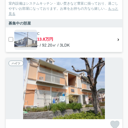
室内設備はシステムキッチン・追い焚きなど豊富に揃っており、過ごし
やすいお部屋になっております。お車をお持ちの方なら嬉しい...
もっと
見る
募集中の部屋
C
13.8万円
- / 92.20㎡ / 3LDK
ハイツ