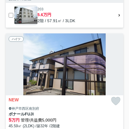
203
5.6万円
2階 / 57.91㎡ / 3LDK
ハイツ
NEW
神戸市西区南別府
ボナールFUJI
5
万円
管理/共益費5,000円
45.59㎡ (2LDK) /築32年 /2階建