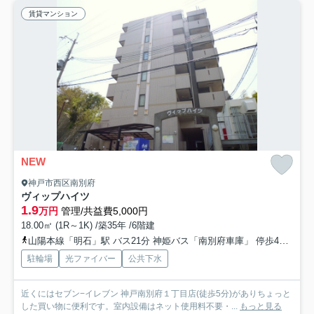
賃貸マンション
NEW
神戸市西区南別府
ヴィップハイツ
1.9
万円
管理/共益費5,000円
18.00㎡ (1R～1K) /築35年 /6階建
山陽本線「明石」駅 バス21分 神姫バス「南別府車庫」 停歩4分
神
駐輪場
光ファイバー
公共下水
近くにはセブン−イレブン 神戸南別府１丁目店(徒歩5分)がありちょっと
した買い物に便利です。室内設備はネット使用料不要・...
もっと見る