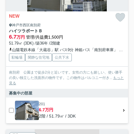
NEW
神戸市西区南別府
ハイツラポートＢ
6.7
万円
管理/共益費1,500円
51.79㎡ (3DK) /築36年 /2階建
山陽電鉄本線「大蔵谷」駅 バス9分 神姫バス「南別府車庫」 停歩6分
駐輪場
閑静な住宅地
公共下水
南別府 公園まで徒歩2分と近いです。女性の方にも嬉しい、使い勝手
の良い独立した洗面所の物件です。この物件はバルコニー付き...
もっと
見る
募集中の部屋
201
6.7万円
2階 / 51.79㎡ / 3DK