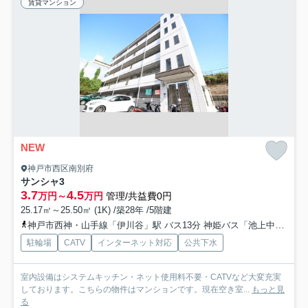
賃貸マンション
NEW
神戸市西区南別府
サンシャ3
3.7
4.5
万円～
万円
管理/共益費0円
25.17㎡～25.50㎡ (1K) /築28年 /5階建
神戸市西神・山手線「伊川谷」駅 バス13分 神姫バス「池上中央公園」 停歩10分
駐輪場
CATV
インターネット対応
公共下水
室内設備はシステムキッチン・ネット使用料不要・CATVなど大変充実
しております。こちらの物件はマンションです。現在空き室...
もっと見
る