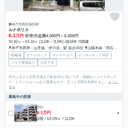
神戸市西区南別府
ルナポリス
6.1
万円
管理/共益費4,000円～6,000円
50.92㎡～53.10㎡ (1LDK～2LDK) /築34年 /5階建
神戸市西神・山手線「伊川谷」駅 徒歩35分
山陽本線「明石」駅 徒歩54分
駐輪場
オートロック
エレベーター
インターネット対応
バイク置場あり
公共下水
伊川ふるさと区民広場まで徒歩4分と近いです。収納はシューズボック
ス・トランクルームなど豊富なので、広々と空間を利用するこ...
もっと
見る
募集中の部屋
204
6.1万円
2階 / 53.09㎡ / 1LDK