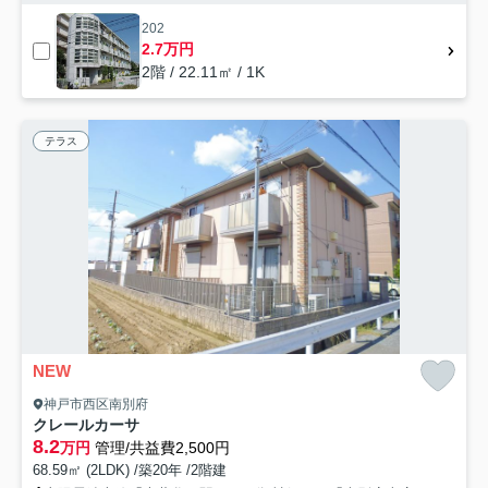
202
2.7万円
2階 / 22.11㎡ / 1K
テラス
NEW
神戸市西区南別府
クレールカーサ
8.2
万円
管理/共益費2,500円
68.59㎡ (2LDK) /築20年 /2階建