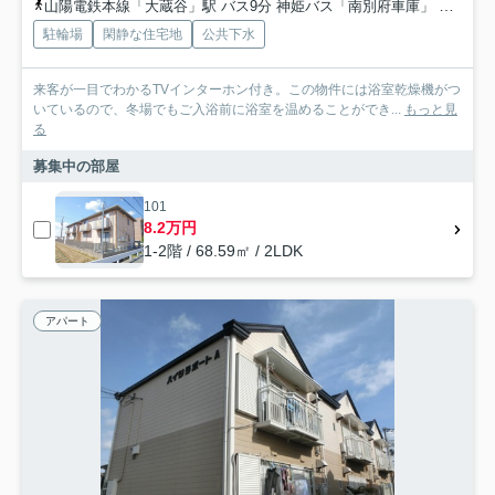
山陽電鉄本線「大蔵谷」駅 バス9分 神姫バス「南別府車庫」 停歩9分
駐輪場
閑静な住宅地
公共下水
来客が一目でわかるTVインターホン付き。この物件には浴室乾燥機がつ
いているので、冬場でもご入浴前に浴室を温めることができ...
もっと見
る
募集中の部屋
101
8.2万円
1-2階 / 68.59㎡ / 2LDK
アパート