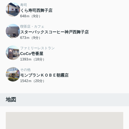
寿司
くら寿司西舞子店
648ｍ（9分）
喫茶店・カフェ
スターバックスコーヒー神戸西舞子店
673ｍ（9分）
ファミリーレストラン
CoCo壱番屋
1393ｍ（18分）
その他
モンブランＫＯＢＥ朝霧店
1542ｍ（20分）
地図