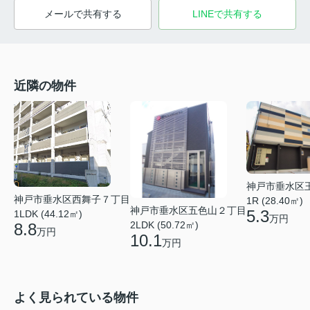
メールで共有する
LINEで共有する
近隣の物件
神戸市垂水区
神戸市垂水区西舞子７丁目
1R (28.40㎡)
神戸市垂水区五色山２丁目
5.3
1LDK (44.12㎡)
万円
2LDK (50.72㎡)
8.8
万円
10.1
万円
よく見られている物件