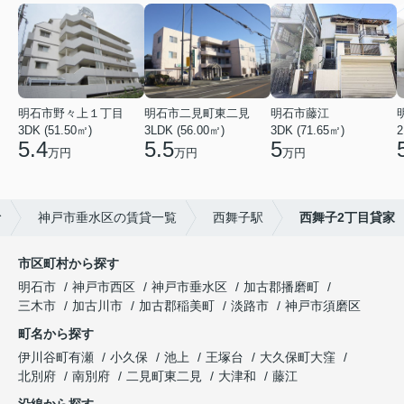
明石市野々上１丁目
明石市二見町東二見
明石市藤江
3DK (51.50㎡)
3LDK (56.00㎡)
3DK (71.65㎡)
2
5.4
5.5
5
万円
万円
万円
む
神戸市垂水区の賃貸一覧
西舞子駅
西舞子2丁目貸家
市区町村から探す
明石市
神戸市西区
神戸市垂水区
加古郡播磨町
三木市
加古川市
加古郡稲美町
淡路市
神戸市須磨区
町名から探す
伊川谷町有瀬
小久保
池上
王塚台
大久保町大窪
北別府
南別府
二見町東二見
大津和
藤江