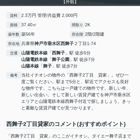
【外観】
2.3万円 管理/共益費 2,000円
賃料
37.40㎡
2K
面積
間取り
築56年
2階/2階建
築年数
所在階
兵庫県
神戸市垂水区
西舞子
２丁目1-74
所在地
山陽電鉄本線
「
西舞子
」駅 徒歩5分
交通
山陽電鉄本線
「
舞子公園
」駅 徒歩7分
山陽本線
「
舞子
」駅 徒歩7分
当社イチオシの物件の「西舞子2丁目 貸家」。ぜひ一
備考
度ご覧ください。駅まで5分と、駅近でアクセスも良好
な物件です。こちらは一戸建ての物件です。新しい年、
新しい出会い。そして新しい賃貸戸建てを神戸市垂水区
エリアと山陽電鉄本線西舞子付近で探しましょう。きっ
と素敵な賃貸戸建てが見つかります。
西舞子2丁目貸家のコメント(おすすめポイント)
「西舞子2丁目 貸家」のここがイチオシ。ダイエー舞子店まで