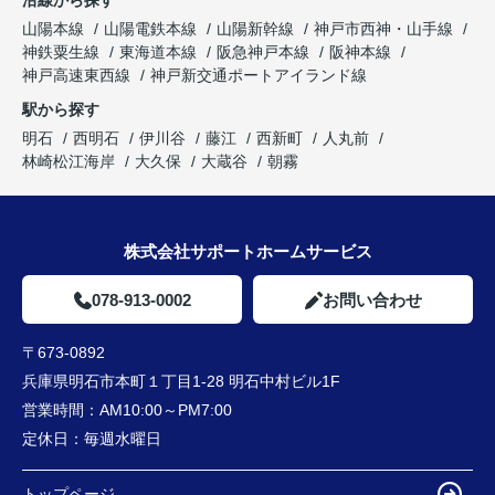
沿線から探す
山陽本線
山陽電鉄本線
山陽新幹線
神戸市西神・山手線
神鉄粟生線
東海道本線
阪急神戸本線
阪神本線
神戸高速東西線
神戸新交通ポートアイランド線
駅から探す
明石
西明石
伊川谷
藤江
西新町
人丸前
林崎松江海岸
大久保
大蔵谷
朝霧
株式会社サポートホームサービス
078-913-0002
お問い合わせ
〒673-0892
兵庫県明石市本町１丁目1-28 明石中村ビル1F
営業時間：
AM10:00～PM7:00
定休日：
毎週水曜日
トップページ