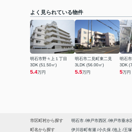
よく見られている物件
明石市野々上１丁目
明石市二見町東二見
明石市
3DK (51.50㎡)
3LDK (56.00㎡)
3DK (
5.4
5.5
5
万円
万円
万円
市区町村から探す
明石市
神戸市西区
神戸市垂水
町名から探す
伊川谷町有瀬
小久保
池上
王