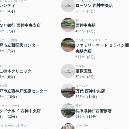
ョッピングセンター
コンビニエンスストア
レンティ
ローソン 西神中央店
58ｍ（4分）
365ｍ（5分）
行
駅
なと銀行 西神中央支店
西神中央駅
96ｍ（7分）
496ｍ（7分）
役所・区役所
コンビニエンスストア
戸市立西区民センター
ファミリーマート Ｕライン
98ｍ（7分）
央駅売店
577ｍ（8分）
リニック
小児科
二椋本クリニック
藤原医院
93ｍ（8分）
594ｍ（8分）
合病院
スーパー
戸市立西神戸医療センター
万代 西神中央店
32ｍ（10分）
828ｍ（11分）
ァーストフード
警察
クドナルド 西神中央店
兵庫県神戸西警察署
98ｍ（12分）
939ｍ（12分）
ァミリーレストラン
スーパー