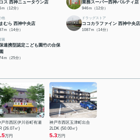
コス 西神ニュータウン店
業務スーパー西神パルティ店
46ｍ（12分）
946ｍ（12分）
の他
ドラッグストア
まむら 西神中央店
ココカラファイン 西神中央店
087ｍ（14分）
1087ｍ（14分）
育園
保連携型認定こども園竹の台保
園
974ｍ（25分）
神戸市西区伊川谷町有瀬
神戸市西区玉津町出合
R (26.07㎡)
2LDK (50.00㎡)
.5
5.3
万円
万円