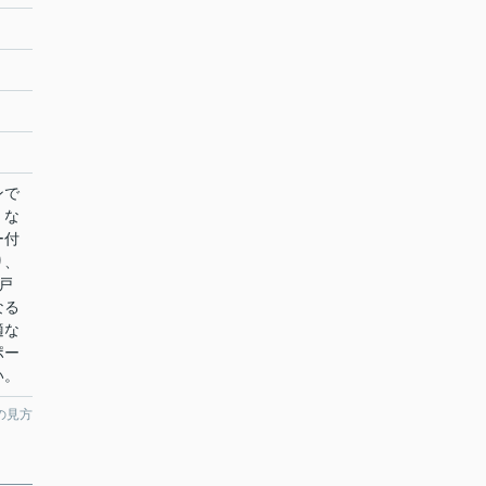
ンで
くな
ー付
り、
戸
なる
適な
ポー
い。
の見方