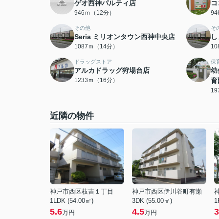
ゲオ西神パルティ店
コ
946ｍ（12分）
9
その他
そ
Seria ミリオンタウン西神中央店
し
1087ｍ（14分）
1
ドラッグストア
保
アルカドラッグ狩場台店
幼
1233ｍ（16分）
育
1
近隣の物件
神戸市西区枝吉１丁目
神戸市西区伊川谷町有瀬
1LDK (54.00㎡)
3DK (55.00㎡)
1
5.6
4.5
3
万円
万円