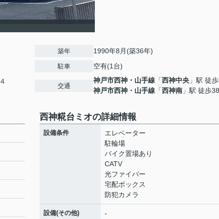
1990年8月(築36年)
築年
空有(1台)
駐車
神戸市西神・山手線
「
西神中央
」駅 徒歩
４
交通
神戸市西神・山手線
「
西神南
」駅 徒歩3
西神糀台ミオの詳細情報
設備条件
エレベーター
駐輪場
バイク置場あり
CATV
光ファイバー
宅配ボックス
防犯カメラ
設備(その他)
-