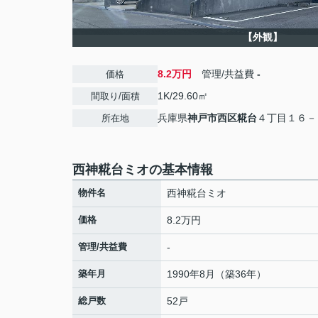
【外観】
8.2万円
管理/共益費
-
価格
1K/29.60㎡
間取り/面積
兵庫県
神戸市西区
糀台
４丁目１６－
所在地
西神糀台ミオの基本情報
物件名
西神糀台ミオ
価格
8.2万円
管理/共益費
-
築年月
1990年8月（築36年）
総戸数
52戸