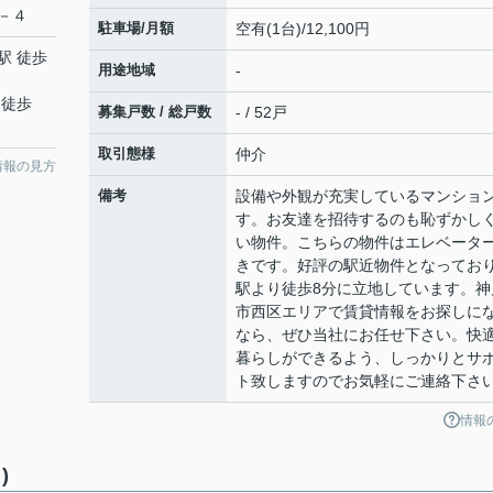
－４
駐車場/月額
空有(1台)/12,100円
駅 徒歩
用途地域
-
 徒歩
募集戸数 / 総戸数
- / 52戸
取引態様
仲介
情報の見方
備考
設備や外観が充実しているマンショ
す。お友達を招待するのも恥ずかし
い物件。こちらの物件はエレベータ
きです。好評の駅近物件となってお
駅より徒歩8分に立地しています。神
市西区エリアで賃貸情報をお探しに
なら、ぜひ当社にお任せ下さい。快
暮らしができるよう、しっかりとサ
ト致しますのでお気軽にご連絡下さ
情報
)