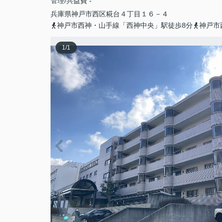
管理/共益費 -
兵庫県
神戸市西区
糀台
４丁目１６－４
神戸市西神・山手線「西神中央」駅徒歩8分
神戸市
1
/
1