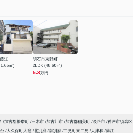
藤江
明石市東野町
71.65㎡)
2LDK (48.60㎡)
5.3
万円
区
加古郡播磨町
三木市
加古川市
加古郡稲美町
淡路市
神戸市須磨区
塚台
大久保町大窪
北別府
南別府
二見町東二見
大津和
藤江