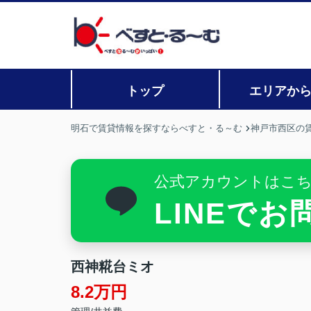
トップ
エリアか
明石で賃貸情報を探すならべすと・る～む
神戸市西区の
公式アカウントはこ
LINEで
西神糀台ミオ
8.2万円