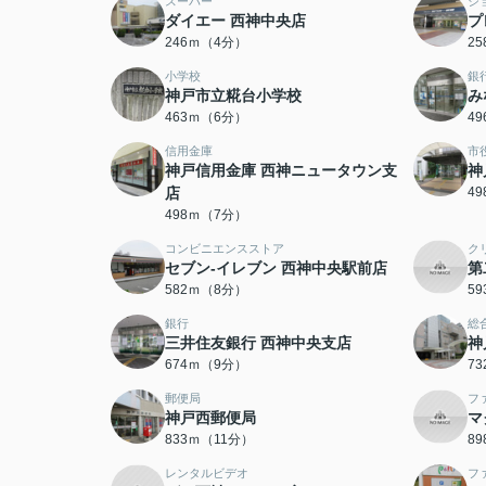
スーパー
シ
ダイエー 西神中央店
プ
246ｍ（4分）
2
小学校
銀
神戸市立糀台小学校
み
463ｍ（6分）
4
信用金庫
市
神戸信用金庫 西神ニュータウン支
神
店
4
498ｍ（7分）
コンビニエンスストア
ク
セブン-イレブン 西神中央駅前店
第
582ｍ（8分）
5
銀行
総
三井住友銀行 西神中央支店
神
674ｍ（9分）
7
郵便局
フ
神戸西郵便局
マ
833ｍ（11分）
8
レンタルビデオ
フ