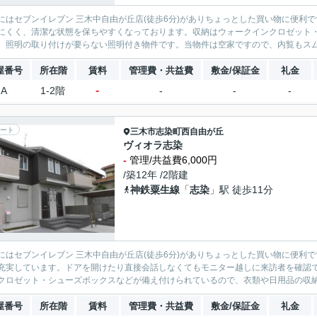
にはセブンイレブン 三木中自由が丘店(徒歩6分)がありちょっとした買い物に便利
にくく、清潔な状態を保ちやすくなっております。収納はウォークインクロゼット
。照明の取り付けが要らない照明付き物件です。当物件は空家ですので、内覧もスムー
屋番号
所在階
賃料
管理費・共益費
敷金/保証金
礼金
-
A
1-2階
-
-
-
ート
三木市
志染町西自由が丘
ヴィオラ志染
-
管理/共益費6,000円
/築12年 /2階建
神鉄粟生線
「
志染
」駅 徒歩11分
にはセブンイレブン 三木中自由が丘店(徒歩6分)がありちょっとした買い物に便利
充実しています。ドアを開けたり直接会話しなくてもモニター越しに来訪者を確認
クロゼット・シューズボックスなどが備え付けられているので、衣類や日用品の収納に
屋番号
所在階
賃料
管理費・共益費
敷金/保証金
礼金