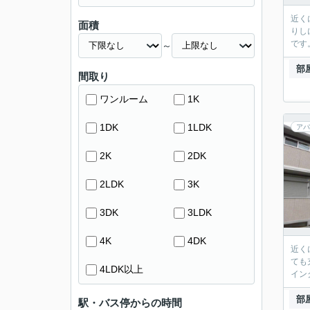
近く
面積
りし
です
～
部
間取り
ワンルーム
1K
1DK
1LDK
アパ
2K
2DK
2LDK
3K
3DK
3LDK
4K
4DK
近く
ても
4LDK以上
イン
部
駅・バス停からの時間