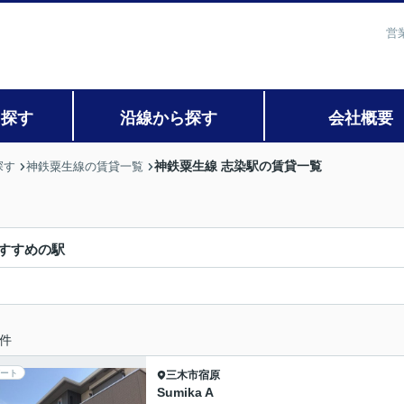
営
ら探す
沿線から探す
会社概要
神鉄粟生線 志染駅の賃貸一覧
探す
神鉄粟生線の賃貸一覧
すすめの駅
件
ート
三木市
宿原
Sumika A