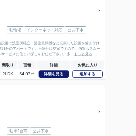
駐輪場
インターネット対応
公共下水
内設備は洗面所独立・浴室乾燥機など充実した設備を備え付け
11分のアパートです。当物件は空家ですので、内覧もスムー
サービスに住まい探しをお任せ下さい。多...
もっと見る
間取り
面積
詳細
お気に入り
2LDK
54.07㎡
詳細を見る
追加する
駐車2台可
公共下水