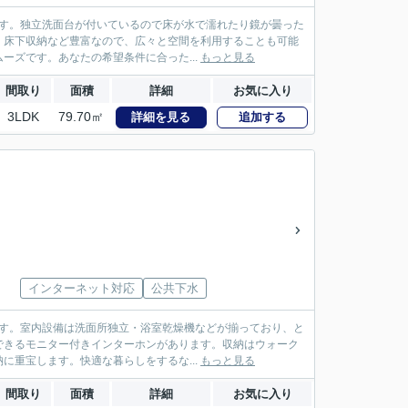
です。独立洗面台が付いているので床が水で濡れたり鏡が曇った
・床下収納など豊富なので、広々と空間を利用することも可能
ズです。あなたの希望条件に合った...
もっと見る
間取り
面積
詳細
お気に入り
3LDK
79.70㎡
詳細を見る
追加する
インターネット対応
公共下水
です。室内設備は洗面所独立・浴室乾燥機などが揃っており、と
できるモニター付きインターホンがあります。収納はウォーク
重宝します。快適な暮らしをするな...
もっと見る
間取り
面積
詳細
お気に入り