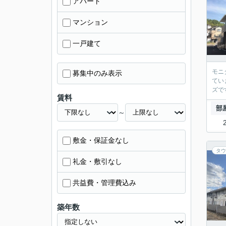
アパート
マンション
一戸建て
モニ
募集中のみ表示
てい
ズで
賃料
部
～
敷金・保証金なし
タウ
礼金・敷引なし
共益費・管理費込み
築年数