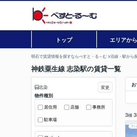
トップ
エリアか
明石で賃貸情報を探すならべすと・る～む
沿線・駅から
神鉄粟生線 志染駅の賃貸一覧
お
志染
変更
物件種別
居住用
店舗
事務所
3
3
棟
駐車場
アパ