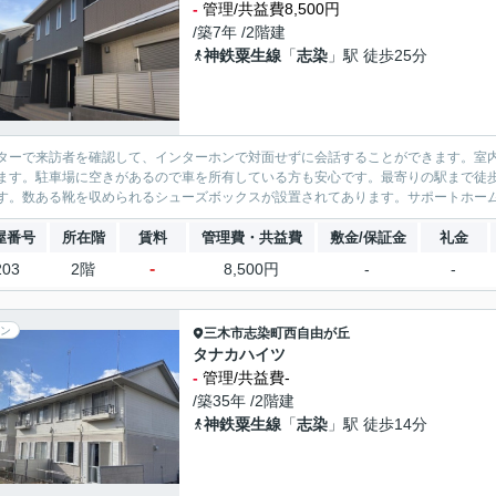
-
管理/共益費8,500円
/築7年 /2階建
神鉄粟生線
「
志染
」駅 徒歩25分
ターで来訪者を確認して、インターホンで対面せずに会話することができます。室
ます。駐車場に空きがあるので車を所有している方も安心です。最寄りの駅まで徒歩
す。数ある靴を収められるシューズボックスが設置されてあります。サポートホーム
屋番号
所在階
賃料
管理費・共益費
敷金/保証金
礼金
-
203
2階
8,500円
-
-
ン
三木市
志染町西自由が丘
タナカハイツ
-
管理/共益費-
/築35年 /2階建
神鉄粟生線
「
志染
」駅 徒歩14分