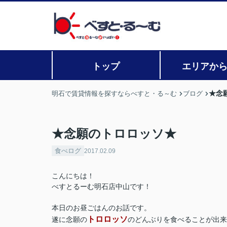
トップ
エリアか
★念
明石で賃貸情報を探すならべすと・る～む
ブログ
★念願のトロロッソ★
食べログ
2017.02.09
こんにちは！
べすとるーむ明石店中山です！
本日のお昼ごはんのお話です。
トロロッソ
遂に念願の
のどんぶりを食べることが出来