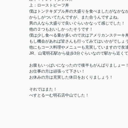
上：ローストビーフ丼
僕はトンテキダブル丼の大盛りを食べましたがなかな
からしがついてたんですが、また合うんですよね。
男の人なら大盛りで良いぐらいかなって感じでした！
他の２つもおいしかったそうです！
僕は少し食べる量が多いので次はアメリカンステーキ
もし機会があれば皆さんも行ってみてはいかがでしょ
他にもコース料理やメニューも充実していますので友
JR、山電明石駅から徒歩3分ぐらいなので駅から近く
お腹もいっぱいになったので後半もがんばりましょー
お仕事の方は頑張って下さい！
お休みの方は充実した休日をおくりましょう！
それではまた！
べすとるーむ明石店中山でした！