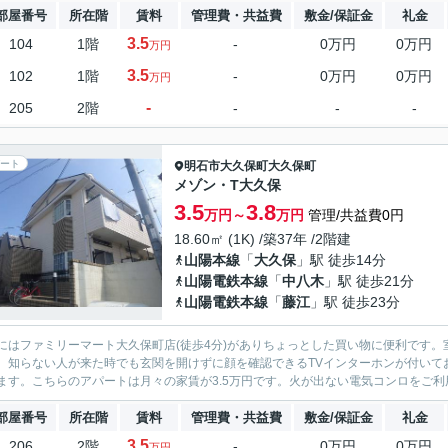
部屋番号
所在階
賃料
管理費・共益費
敷金/保証金
礼金
3.5
104
1階
-
0万円
0万円
万円
3.5
102
1階
-
0万円
0万円
万円
-
205
2階
-
-
-
ート
明石市
大久保町大久保町
メゾン・T大久保
3.5
3.8
万円～
万円
管理/共益費0円
18.60㎡ (1K) /築37年 /2階建
山陽本線
「
大久保
」駅 徒歩14分
山陽電鉄本線
「
中八木
」駅 徒歩21分
山陽電鉄本線
「
藤江
」駅 徒歩23分
にはファミリーマート大久保町店(徒歩4分)がありちょっとした買い物に便利です
。知らない人が来た時でも玄関を開けずに顔を確認できるTVインターホンが付いて
ます。こちらのアパートは月々の家賃が3.5万円です。火が出ない電気コンロをご利用
部屋番号
所在階
賃料
管理費・共益費
敷金/保証金
礼金
3.5
206
2階
-
0万円
0万円
万円