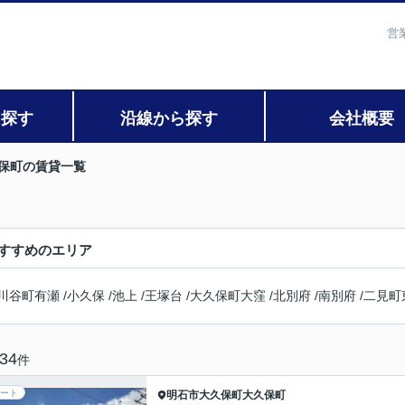
営
ら探す
沿線から探す
会社概要
保町の賃貸一覧
すすめのエリア
川谷町有瀬
/
小久保
/
池上
/
王塚台
/
大久保町大窪
/
北別府
/
南別府
/
二見町
34
件
ート
明石市
大久保町大久保町