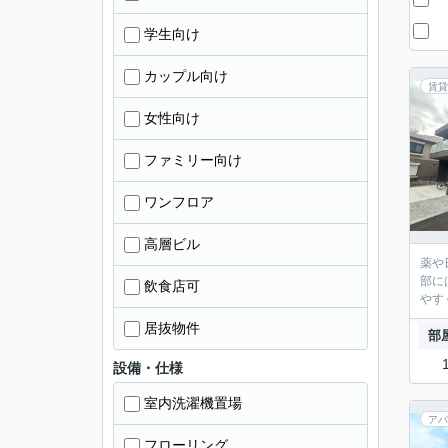
学生向け
カップル向け
賃貸
女性向け
ファミリー向け
ワンフロア
高層ビル
薬や
部に
飲食店可
やす
居抜物件
部
設備・仕様
室内洗濯機置場
アパ
フローリング