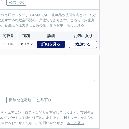
公共下水
保市民センターまで434mです。化粧品や洗面道具といった小
におすすめな敷金不要の一戸建てがあります。こちらは床暖房
新生活を充実させる為の第一歩をお手...
もっと見る
間取り
面積
詳細
お気に入り
3LDK
78.18㎡
詳細を見る
追加する
閑静な住宅地
公共下水
付き・エアコン・ロフトなど大変充実しております。玄関先ま
のアパートは閑静な住宅地にあります。IHキッチンをお使い
社へお任せください。お問い合わせは...
もっと見る