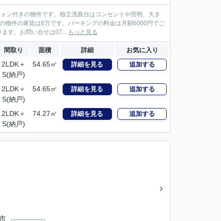
ーフォン付きの物件です。独立洗面台はコンセントや照明、大き
の物件の家賃は6万です。パーキングの料金は月額6000円でご
す。お問い合せは07...
もっと見る
間取り
面積
詳細
お気に入り
2LDK＋
54.65㎡
詳細を見る
追加する
S(納戸)
2LDK＋
54.65㎡
詳細を見る
追加する
S(納戸)
2LDK＋
74.27㎡
詳細を見る
追加する
S(納戸)
保市