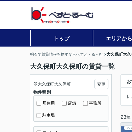
トップ
エリアか
大久保町大久
明石で賃貸情報を探すならべすと・る～む
大久保町大久保町の賃貸一覧
お
大久保町大久保町
変更
物件種別
伊
居住用
店舗
事務所
駐車場
23
棟
アパ