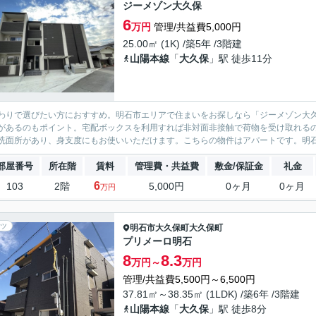
ジーメゾン大久保
6
万円
管理/共益費5,000円
25.00㎡ (1K) /築5年 /3階建
山陽本線
「
大久保
」駅 徒歩11分
わりで選びたい方におすすめ。明石市エリアで住まいをお探しなら「ジーメゾン大
があるのもポイント。宅配ボックスを利用すれば非対面非接触で荷物を受け取れる
洗面所があり、身支度にもお使いいただけます。こちらの物件はアパートです。明石
部屋番号
所在階
賃料
管理費・共益費
敷金/保証金
礼金
6
103
2階
5,000円
0ヶ月
0ヶ月
万円
ツ
明石市
大久保町大久保町
プリメーロ明石
8
8.3
万円～
万円
管理/共益費5,500円～6,500円
37.81㎡～38.35㎡ (1LDK) /築6年 /3階建
山陽本線
「
大久保
」駅 徒歩8分