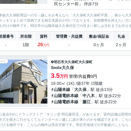
民センター前」 停歩7分
本線大久保駅周辺への引っ越しをお考えなら「大久保町大久保町平屋」。家から大久
スッキリまとめて収納できる独立洗面台が付いております。初期費用を抑えたい方
え付けの物件です。明石市や山陽本線大久保付近での住まい探しは当社までお任せを。
部屋番号
所在階
賃料
管理費・共益費
敷金/保証金
礼金
26
-
1階
-
0ヶ月
2ヶ月
万円
ート
明石市
大久保町大久保町
Smile大久保
3.5
万円
管理/共益費0円
18.00㎡ (1K) /築37年 /2階建
山陽本線
「
大久保
」駅 徒歩13分
山陽電鉄本線
「
中八木
」駅 徒歩22分
山陽電鉄本線
「
藤江
」駅 徒歩22分
ら徒歩5分にドラッグストア「キリン堂 明石森田店」があります。室内設備は照明
き穴を覗きに行かなくてもインターホン越しに誰が来たのかを確認できます。こちら
だける物件です。こちらの物件は現在空家です。明石市地域での不動産のことなら、当