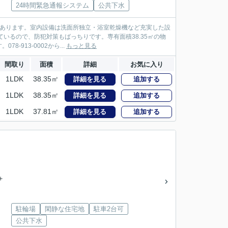
24時間緊急通報システム
公共下水
があります。室内設備は洗面所独立・浴室乾燥機など充実した設
いるので、防犯対策もばっちりです。専有面積38.35㎡の物
913-0002から...
もっと見る
間取り
面積
詳細
お気に入り
1LDK
38.35㎡
詳細を見る
追加する
1LDK
38.35㎡
詳細を見る
追加する
1LDK
37.81㎡
詳細を見る
追加する
＋
駐輪場
閑静な住宅地
駐車2台可
公共下水