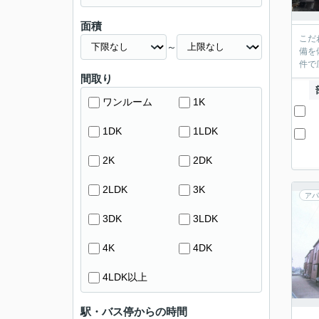
面積
こだ
～
備を
件で
間取り
ワンルーム
1K
1DK
1LDK
2K
2DK
2LDK
3K
アパ
3DK
3LDK
4K
4DK
4LDK以上
駅・バス停からの時間