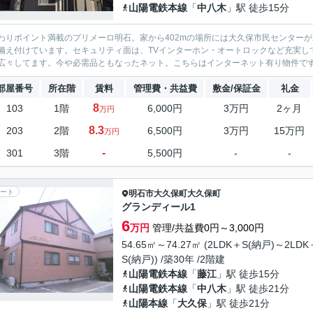
山陽電鉄本線
「
中八木
」駅 徒歩15分
わりポイント満載のプリメーロ明石。家から402mの場所には大久保市民センター
備え付けています。セキュリティ面は、TVインターホン・オートロックなど充実して
広々してます。今や必需品ともなったネット。こちらはインターネット有り物件です。078-
部屋番号
所在階
賃料
管理費・共益費
敷金/保証金
礼金
8
103
1階
6,000円
3万円
2ヶ月
万円
8.3
203
2階
6,500円
3万円
15万円
万円
-
301
3階
5,500円
-
-
ート
明石市
大久保町大久保町
グランディール1
6
万円
管理/共益費0円～3,000円
54.65㎡～74.27㎡ (2LDK＋S(納戸)～2LDK
S(納戸)) /築30年 /2階建
山陽電鉄本線
「
藤江
」駅 徒歩15分
山陽電鉄本線
「
中八木
」駅 徒歩21分
山陽本線
「
大久保
」駅 徒歩21分