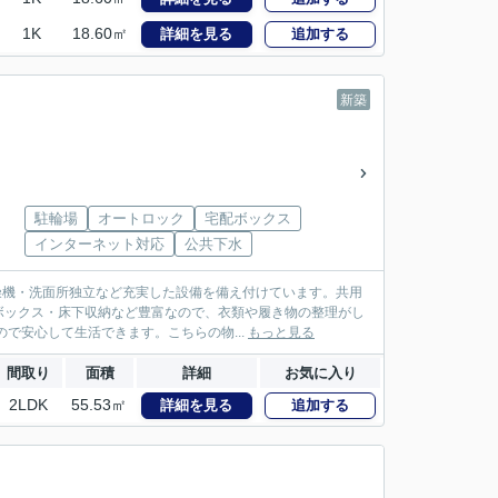
1K
18.60㎡
詳細を見る
追加する
新築
駐輪場
オートロック
宅配ボックス
インターネット対応
公共下水
乾燥機・洗面所独立など充実した設備を備え付けています。共用
ボックス・床下収納など豊富なので、衣類や履き物の整理がし
で安心して生活できます。こちらの物...
もっと見る
間取り
面積
詳細
お気に入り
2LDK
55.53㎡
詳細を見る
追加する