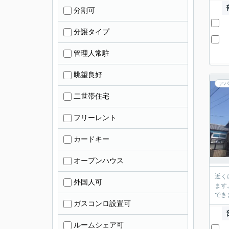
分割可
分譲タイプ
管理人常駐
眺望良好
アパ
二世帯住宅
フリーレント
カードキー
オープンハウス
近く
外国人可
ます
でき
ガスコンロ設置可
ルームシェア可