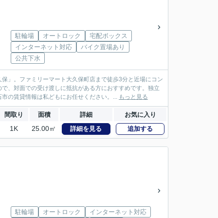
駐輪場
オートロック
宅配ボックス
インターネット対応
バイク置場あり
公共下水
久保」。ファミリーマート大久保町店まで徒歩3分と近場にコン
ので、対面での受け渡しに抵抗がある方におすすめです。独立
市の賃貸情報は私どもにお任せください。...
もっと見る
間取り
面積
詳細
お気に入り
1K
25.00㎡
詳細を見る
追加する
駐輪場
オートロック
インターネット対応