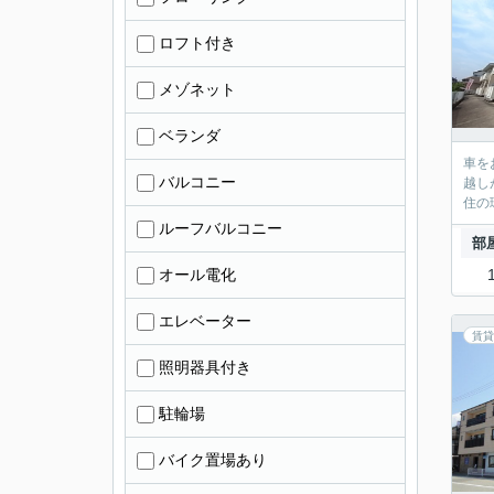
ロフト付き
メゾネット
ベランダ
車を
バルコニー
越し
住の
ルーフバルコニー
部
オール電化
エレベーター
賃貸
照明器具付き
駐輪場
バイク置場あり