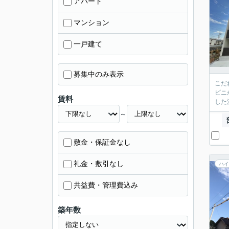
アパート
マンション
一戸建て
募集中のみ表示
こだ
ビニ
賃料
した
～
敷金・保証金なし
礼金・敷引なし
ハイ
共益費・管理費込み
築年数