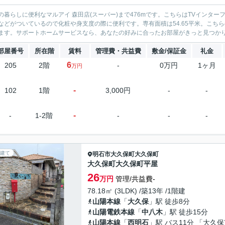
の暮らしに便利なマルアイ 森田店(スーパー)まで476mです。こちらはTVインタ
などがついているので化粧や身支度の際に便利です。専有面積は54.65平米。こちら
ます。サポートホームサービスなら、あなたの好みに合ったお部屋がきっと見つかりま
部屋番号
所在階
賃料
管理費・共益費
敷金/保証金
礼金
6
205
2階
-
0万円
1ヶ月
万円
-
102
1階
3,000円
-
-
-
-
1-2階
-
-
-
建て
明石市
大久保町大久保町
大久保町大久保町平屋
26
万円
管理/共益費-
78.18㎡ (3LDK) /築13年 /1階建
山陽本線
「
大久保
」駅 徒歩8分
山陽電鉄本線
「
中八木
」駅 徒歩15分
山陽本線
「
西明石
」駅 バス11分 「大久