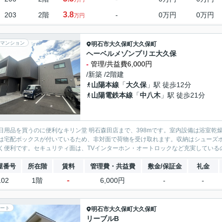
3.8
203
2階
-
0万円
0万円
万円
マンション
明石市
大久保町大久保町
ヘーベルメゾンプリエ大久保
-
管理/共益費6,000円
/新築 /2階建
山陽本線
「
大久保
」駅 徒歩12分
山陽電鉄本線
「
中八木
」駅 徒歩21分
日用品を買うのに便利なキリン堂 明石森田店まで、398mです。室内設備は浴室
は宅配ボックスが付いているため、非対面で荷物を受け取れます。収納はシューズ
く便利です。セキュリティ面は、TVインターホン・オートロックなど充実しているの
屋番号
所在階
賃料
管理費・共益費
敷金/保証金
礼金
-
102
1階
6,000円
-
-
ート
明石市
大久保町大久保町
リーブルB