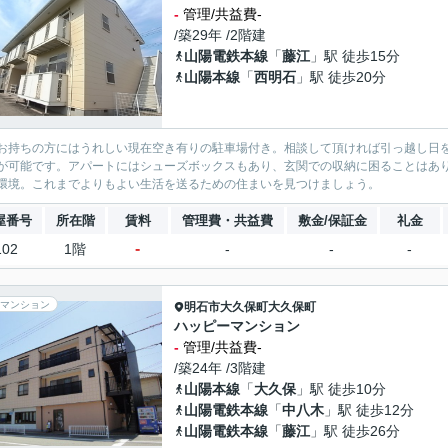
-
管理/共益費-
/築29年 /2階建
山陽電鉄本線
「
藤江
」駅 徒歩15分
山陽本線
「
西明石
」駅 徒歩20分
お持ちの方にはうれしい現在空き有りの駐車場付き。相談して頂ければ引っ越し日
が可能です。アパートにはシューズボックスもあり、玄関での収納に困ることはあ
環境。これまでよりもよい生活を送るための住まいを見つけましょう。
屋番号
所在階
賃料
管理費・共益費
敷金/保証金
礼金
-
102
1階
-
-
-
マンション
明石市
大久保町大久保町
ハッピーマンション
-
管理/共益費-
/築24年 /3階建
山陽本線
「
大久保
」駅 徒歩10分
山陽電鉄本線
「
中八木
」駅 徒歩12分
山陽電鉄本線
「
藤江
」駅 徒歩26分