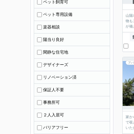
ペット飼育可
ペット専用設備
山陽
物も
が備
楽器相談
陽当り良好
閑静な住宅地
アパ
デザイナーズ
リノベーション済
保証人不要
事務所可
２人入居可
家か
で覗
バリアフリー
いた