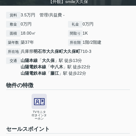
【外観】smile大久保
3.5万円 管理/共益費 -
賃料
0万円
0万円
敷金
礼金
18.00㎡
1K
面積
間取り
築37年
1階/2階建
築年数
所在階
兵庫県
明石市
大久保町大久保町
710-3
所在地
山陽本線
「
大久保
」駅 徒歩13分
交通
山陽電鉄本線
「
中八木
」駅 徒歩22分
山陽電鉄本線
「
藤江
」駅 徒歩22分
物件の特徴
TVモニタ
付きインタ
ーホン
セールスポイント