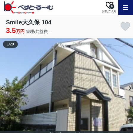
0
お気に入り
Smile大久保 104
3.5
万円
管理/共益費 -
1
/
20