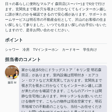
日々の暮らしに便利なマルアイ 森田店(スーパー)まで6分で行け
ます。玄関先まで覗き穴を覗きに行かなくてもインターホン越し
に誰が来たのかを確認できるので安心感があります。サポートホ
ームサービスは明石市の不動産会社として、沢山のお客様の住ま
い探しをして参りました。いつでも住まい探しのお手伝いをいた
しますので、是非お問い合わせください。
ポイント
シャワー
冷房
TVインターホン
カードキー
学生向け
担当者のコメント
家から徒歩5分にドラッグストア「キリン堂 明石森
田店」があります。室内設備は照明付き・エアコ
ン・ロフトなど大変充実しております。玄関先まで
藤田 M
覗き穴を覗きに行かなくてもインターホン越しに誰
が来たのかを確認できます。こちらのアパートは閑
静な住宅地にあります。IHキッチンをお使いいただ
ける物件です。こちらの物件は現在空家です。明石
市地域での不動産のことなら、当社へお任せくださ
い。お問い合わせはメールからも承っておりま