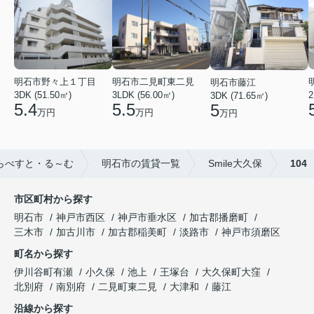
明石市野々上１丁目
明石市二見町東二見
明石市藤江
3DK (51.50㎡)
3LDK (56.00㎡)
2
3DK (71.65㎡)
5.4
5.5
5
万円
万円
万円
らべすと・る～む
明石市の賃貸一覧
Smile大久保
104
市区町村から探す
明石市
神戸市西区
神戸市垂水区
加古郡播磨町
三木市
加古川市
加古郡稲美町
淡路市
神戸市須磨区
町名から探す
伊川谷町有瀬
小久保
池上
王塚台
大久保町大窪
北別府
南別府
二見町東二見
大津和
藤江
沿線から探す