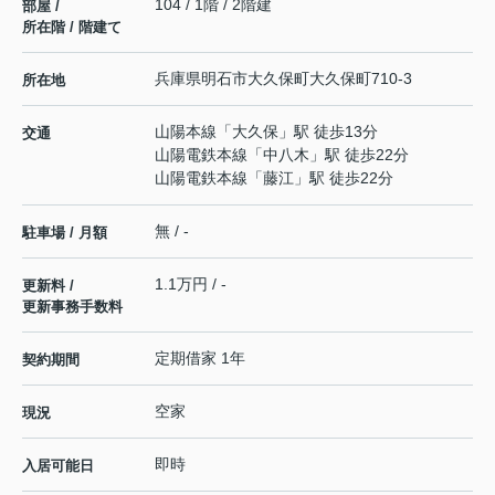
104 / 1階 / 2階建
部屋 /
所在階 / 階建て
兵庫県
明石市
大久保町大久保町
710-3
所在地
山陽本線
「
大久保
」駅 徒歩13分
交通
山陽電鉄本線
「
中八木
」駅 徒歩22分
山陽電鉄本線
「
藤江
」駅 徒歩22分
無 / -
駐車場 / 月額
1.1万円 / -
更新料 /
更新事務手数料
定期借家 1年
契約期間
空家
現況
即時
入居可能日