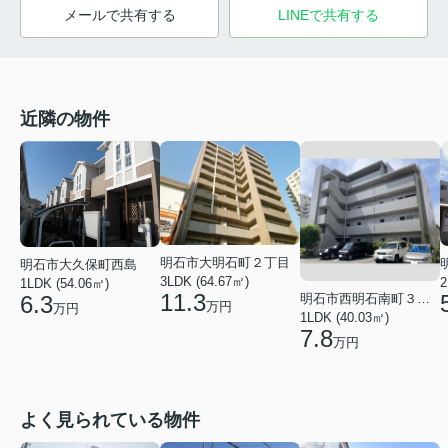
メールで共有する
LINEで共有する
近隣の物件
明石市大明石町２丁目
明石市大久保町西島
3LDK (64.67㎡)
2
1LDK (54.06㎡)
11.3
明石市西明石南町３丁目
6.3
万円
万円
1LDK (40.03㎡)
7.8
万円
よく見られている物件