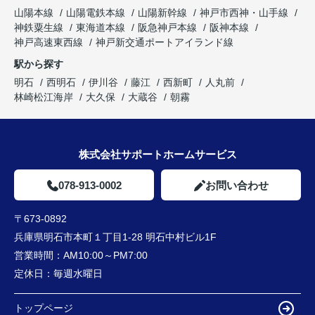
山陽本線
山陽電鉄本線
山陽新幹線
神戸市西神・山手線
神鉄粟生線
東海道本線
阪急神戸本線
阪神本線
神戸高速東西線
神戸新交通ポートアイランド線
駅から探す
明石
西明石
伊川谷
藤江
西新町
人丸前
林崎松江海岸
大久保
大蔵谷
朝霧
株式会社サポートホームサービス
078-913-0002
お問い合わせ
〒673-0892
兵庫県明石市本町１丁目1-28 明石中村ビル1F
営業時間：
AM10:00～PM7:00
定休日：
毎週水曜日
トップページ