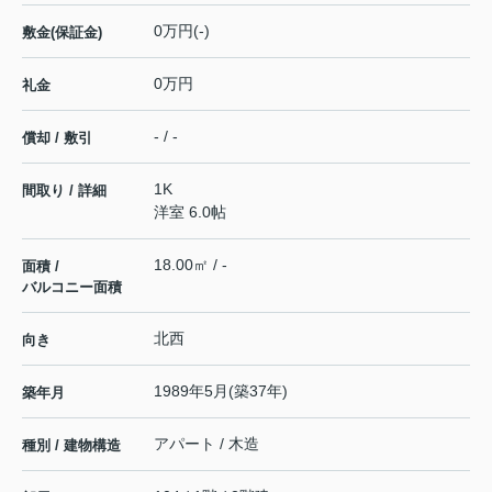
0万円(-)
敷金(保証金)
0万円
礼金
- / -
償却 / 敷引
1K
間取り / 詳細
洋室 6.0帖
18.00㎡ / -
面積 /
バルコニー面積
北西
向き
1989年5月(築37年)
築年月
アパート / 木造
種別 / 建物構造