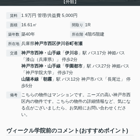
【外観】
1.9万円 管理/共益費 5,000円
賃料
16.61㎡
1R
面積
間取り
築40年
4階/5階建
築年数
所在階
兵庫県
神戸市西区
伊川谷町有瀬
所在地
神戸市西神・山手線
「
伊川谷
」駅 バス17分 神姫バス
交通
「漆山（兵庫県）」 停歩2分
神戸市西神・山手線
「
学園都市
」駅 バス27分 神姫バス
「神戸学院大学」 停歩7分
山陽本線
「
朝霧
」駅 バス12分 神戸市バス「長尾辻」 停
歩5分
こちらの物件はマンションです。ニーズの高い神戸市西
備考
区内の物件です。こちらの物件の詳細情報など、気にな
る点がございましたら、お気軽にお問い合わせくださ
い。
ヴィークル学院前のコメント(おすすめポイント)