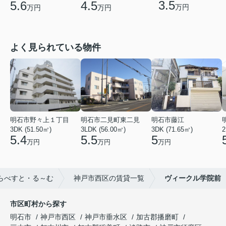
3.5
5.6
4.5
万円
万円
万円
よく見られている物件
明石市野々上１丁目
明石市二見町東二見
明石市藤江
3DK (51.50㎡)
3LDK (56.00㎡)
3DK (71.65㎡)
2
5.4
5.5
5
万円
万円
万円
らべすと・る～む
神戸市西区の賃貸一覧
ヴィークル学院前
市区町村から探す
明石市
神戸市西区
神戸市垂水区
加古郡播磨町