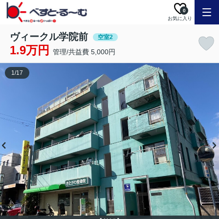
0
お気に入り
ヴィークル学院前
空室2
1.9万円
管理/共益費 5,000円
1
/
17