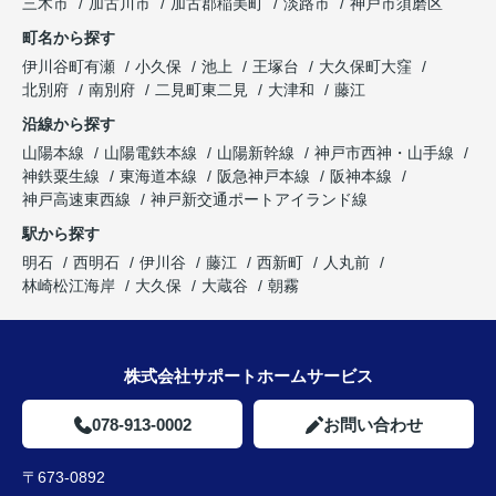
三木市
加古川市
加古郡稲美町
淡路市
神戸市須磨区
町名から探す
伊川谷町有瀬
小久保
池上
王塚台
大久保町大窪
北別府
南別府
二見町東二見
大津和
藤江
沿線から探す
山陽本線
山陽電鉄本線
山陽新幹線
神戸市西神・山手線
神鉄粟生線
東海道本線
阪急神戸本線
阪神本線
神戸高速東西線
神戸新交通ポートアイランド線
駅から探す
明石
西明石
伊川谷
藤江
西新町
人丸前
林崎松江海岸
大久保
大蔵谷
朝霧
株式会社サポートホームサービス
078-913-0002
お問い合わせ
〒673-0892