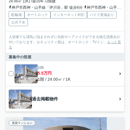
24.00㎡ (1K) /築15年 /2階建
神戸市西神・山手線「伊川谷」駅 徒歩6分
神戸市西神・山手線「西神南」駅 徒歩27分
駐輪場
オートロック
インターネット対応
バイク置場あり
公共下水
入浴後でも湿気に悩まされずに化粧やヘアメイクができる独立洗面台が
付いております。セキュリティ面は、オートロック・TVイン...
もっと見
る
募集中の部屋
106
5.5万円
1階 / 24.00㎡ / 1K
過去掲載物件
賃貸マンション