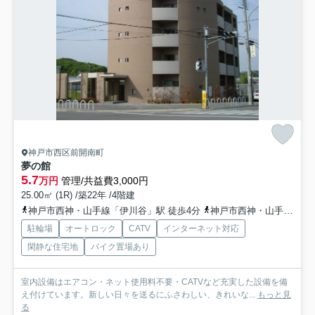
神戸市西区前開南町
夢の館
5.7
万円
管理/共益費3,000円
25.00㎡ (1R) /築22年 /4階建
神戸市西神・山手線「伊川谷」駅 徒歩4分
神戸市西神・山手線「学園都市」駅 徒歩22分
駐輪場
オートロック
CATV
インターネット対応
閑静な住宅地
バイク置場あり
室内設備はエアコン・ネット使用料不要・CATVなど充実した設備を備
え付けています。新しい日々を送るにふさわしい、きれいな...
もっと見
る