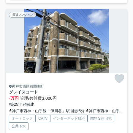
賃貸マンション
神戸市西区前開南町
グレイスコート
-万円
管理/共益費3,000円
/築25年 /4階建
神戸市西神・山手線「伊川谷」駅 徒歩8分
神戸市西神・山手線「学園都市」駅 徒歩21分
オートロック
CATV
インターネット対応
閑静な住宅地
公共下水