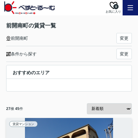
0
お気に入り
前開南町の賃貸一覧
前開南町
変更
条件から探す
変更
おすすめのエリア
27
棟
45
件
賃貸マンション