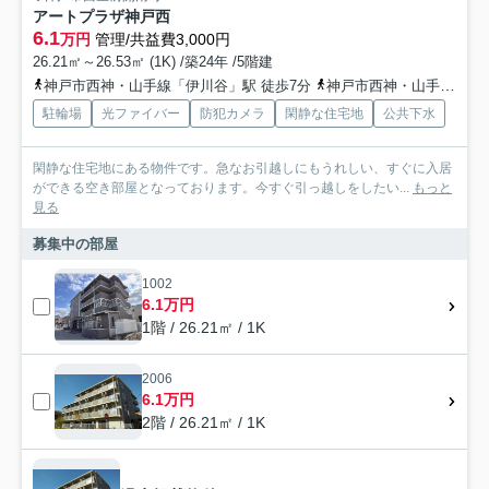
アートプラザ神戸西
6.1
万円
管理/共益費3,000円
26.21㎡～26.53㎡ (1K) /築24年 /5階建
神戸市西神・山手線「伊川谷」駅 徒歩7分
神戸市西神・山手線「学園都市」駅 徒歩18分
駐輪場
光ファイバー
防犯カメラ
閑静な住宅地
公共下水
閑静な住宅地にある物件です。急なお引越しにもうれしい、すぐに入居
ができる空き部屋となっております。今すぐ引っ越しをしたい...
もっと
見る
募集中の部屋
1002
6.1万円
1階 / 26.21㎡ / 1K
2006
6.1万円
2階 / 26.21㎡ / 1K