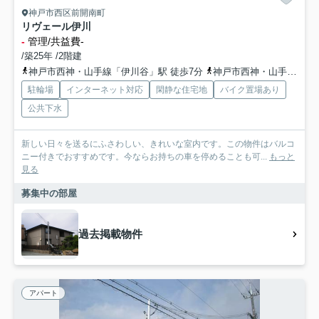
神戸市西区前開南町
リヴェール伊川
-
管理/共益費-
/築25年 /2階建
神戸市西神・山手線「伊川谷」駅 徒歩7分
神戸市西神・山手線「学園都市」駅 徒歩20分
駐輪場
インターネット対応
閑静な住宅地
バイク置場あり
公共下水
新しい日々を送るにふさわしい、きれいな室内です。この物件はバルコ
ニー付きでおすすめです。今ならお持ちの車を停めることも可...
もっと
見る
募集中の部屋
過去掲載物件
アパート