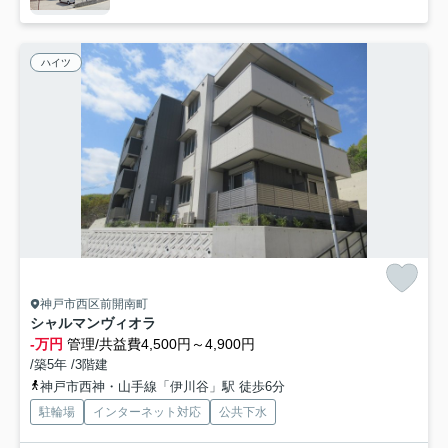
ハイツ
神戸市西区前開南町
シャルマンヴィオラ
-万円
管理/共益費4,500円～4,900円
/築5年 /3階建
神戸市西神・山手線「伊川谷」駅 徒歩6分
駐輪場
インターネット対応
公共下水