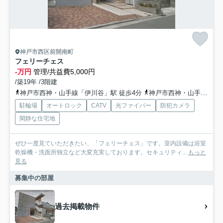
神戸市西区前開南町
フェリーチェス
-万円
管理/共益費5,000円
/築19年 /3階建
神戸市西神・山手線「伊川谷」駅 徒歩4分
神戸市西神・山手線「学園都市」駅 徒歩23分
駐輪場
オートロック
CATV
光ファイバー
防犯カメラ
閑静な住宅地
ぜひ一度見ていただきたい、「フェリーチェス」です。室内設備は浴室
乾燥機・洗面所独立など大変充実しております。セキュリティ...
もっと
見る
募集中の部屋
過去掲載物件