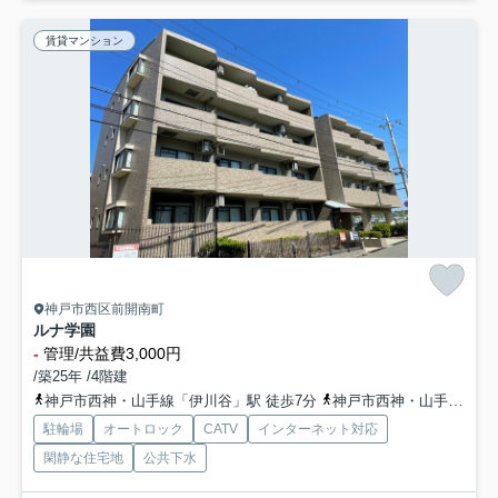
賃貸マンション
神戸市西区前開南町
ルナ学園
-
管理/共益費3,000円
/築25年 /4階建
神戸市西神・山手線「伊川谷」駅 徒歩7分
神戸市西神・山手線「学園都市」駅 徒歩19分
駐輪場
オートロック
CATV
インターネット対応
閑静な住宅地
公共下水