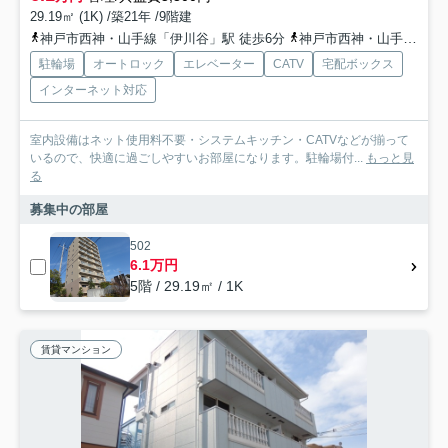
29.19㎡ (1K) /築21年 /9階建
神戸市西神・山手線「伊川谷」駅 徒歩6分
神戸市西神・山手線「西神南」駅 徒歩27分
駐輪場
オートロック
エレベーター
CATV
宅配ボックス
インターネット対応
室内設備はネット使用料不要・システムキッチン・CATVなどが揃って
いるので、快適に過ごしやすいお部屋になります。駐輪場付...
もっと見
る
募集中の部屋
502
6.1万円
5階 / 29.19㎡ / 1K
賃貸マンション