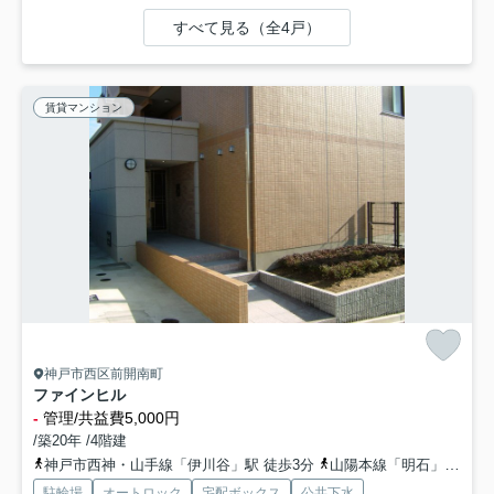
すべて見る（全4戸）
賃貸マンション
神戸市西区前開南町
ファインヒル
-
管理/共益費5,000円
/築20年 /4階建
神戸市西神・山手線「伊川谷」駅 徒歩3分
山陽本線「明石」駅 徒歩27分
駐輪場
オートロック
宅配ボックス
公共下水