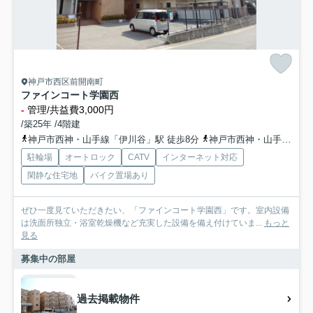
神戸市西区前開南町
ファインコート学園西
-
管理/共益費3,000円
/築25年 /4階建
神戸市西神・山手線「伊川谷」駅 徒歩8分
神戸市西神・山手線「学園都市」駅 徒歩19分
駐輪場
オートロック
CATV
インターネット対応
閑静な住宅地
バイク置場あり
ぜひ一度見ていただきたい、「ファインコート学園西」です。室内設備
は洗面所独立・浴室乾燥機など充実した設備を備え付けていま...
もっと
見る
募集中の部屋
過去掲載物件