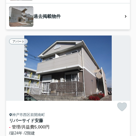
過去掲載物件
アパート
神戸市西区前開南町
リバーサイド安藤
-
管理/共益費5,000円
/築24年 /2階建