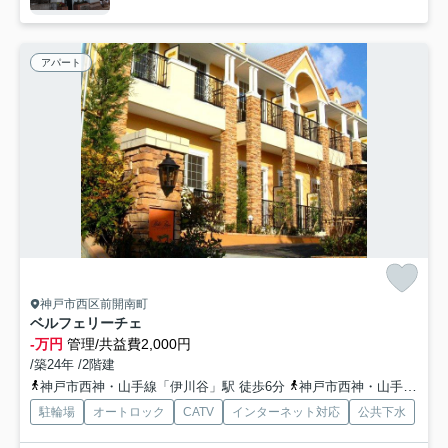
アパート
神戸市西区前開南町
ベルフェリーチェ
-万円
管理/共益費2,000円
/築24年 /2階建
神戸市西神・山手線「伊川谷」駅 徒歩6分
神戸市西神・山手線「学園都市」駅 徒歩20分
駐輪場
オートロック
CATV
インターネット対応
公共下水