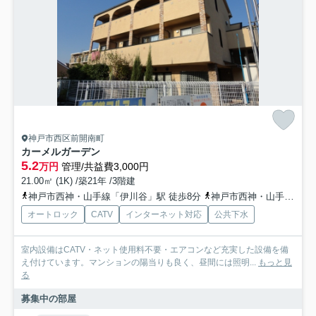
神戸市西区前開南町
カーメルガーデン
5.2
万円
管理/共益費3,000円
21.00㎡ (1K) /築21年 /3階建
神戸市西神・山手線「伊川谷」駅 徒歩8分
神戸市西神・山手線「学園都市」駅 徒歩20分
オートロック
CATV
インターネット対応
公共下水
室内設備はCATV・ネット使用料不要・エアコンなど充実した設備を備
え付けています。マンションの陽当りも良く、昼間には照明...
もっと見
る
募集中の部屋