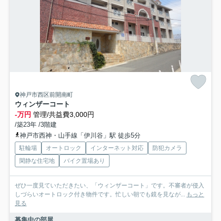
神戸市西区前開南町
ウィンザーコート
-万円
管理/共益費3,000円
/築23年 /3階建
神戸市西神・山手線「伊川谷」駅 徒歩5分
駐輪場
オートロック
インターネット対応
防犯カメラ
閑静な住宅地
バイク置場あり
ぜひ一度見ていただきたい、「ウィンザーコート」です。不審者が侵入
しづらいオートロック付き物件です。忙しい朝でも鏡を見なが...
もっと
見る
募集中の部屋