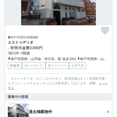
神戸市西区前開南町
エストゥディオ
-
管理/共益費3,000円
/築21年 /3階建
神戸市西神・山手線「伊川谷」駅 徒歩10分
神戸市西神・山手線「学園都市」駅 徒歩13分
駐輪場
オートロック
光ファイバー
公共下水
「エストゥディオ」のここがイチオシ。室内設備はネット使用料不要・
エアコン・システムキッチンなど大変充実しております。実際...
もっと
見る
募集中の部屋
過去掲載物件