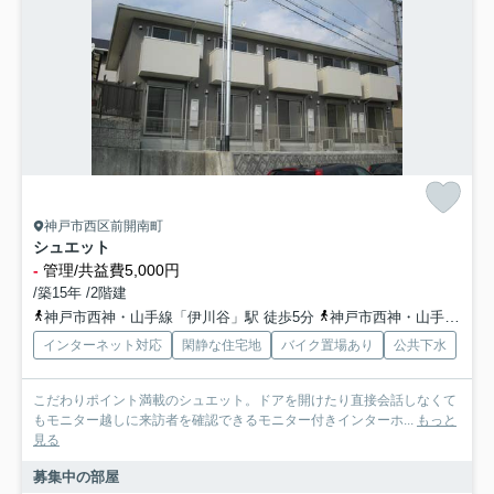
神戸市西区前開南町
シュエット
-
管理/共益費5,000円
/築15年 /2階建
神戸市西神・山手線「伊川谷」駅 徒歩5分
神戸市西神・山手線「学園都市」駅 バス9分 「伊川谷駅」 停歩5分
インターネット対応
閑静な住宅地
バイク置場あり
公共下水
こだわりポイント満載のシュエット。ドアを開けたり直接会話しなくて
もモニター越しに来訪者を確認できるモニター付きインターホ...
もっと
見る
募集中の部屋