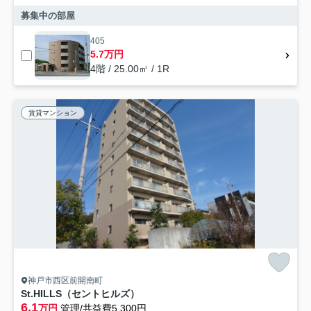
募集中の部屋
405
5.7万円
4階 / 25.00㎡ / 1R
賃貸マンション
神戸市西区前開南町
St.HILLS（セントヒルズ）
6.1
万円
管理/共益費5,300円