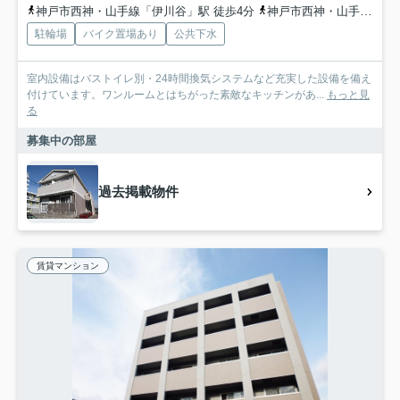
神戸市西神・山手線「伊川谷」駅 徒歩4分
神戸市西神・山手線「学園都市」駅 徒歩20分
駐輪場
バイク置場あり
公共下水
室内設備はバストイレ別・24時間換気システムなど充実した設備を備え
付けています。ワンルームとはちがった素敵なキッチンがあ...
もっと見
る
募集中の部屋
過去掲載物件
賃貸マンション