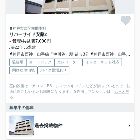
神戸市西区前開南町
リバーサイド安藤2
-
管理/共益費7,000円
/築22年 /5階建
神戸市西神・山手線「伊川谷」駅 徒歩3分
神戸市西神・山手線「学園都市」駅 徒歩19分
駐輪場
オートロック
エレベーター
インターネット対応
閑静な住宅地
バイク置場あり
室内設備はエアコン・BS・システムキッチンなどが揃っているので、快
適に過ごしやすいお部屋になります。女性向けマンションは...
もっと見
る
募集中の部屋
過去掲載物件