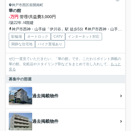
神戸市西区前開南町
華の館
-万円
管理/共益費3,000円
/築22年 /4階建
神戸市西神・山手線「伊川谷」駅 徒歩5分
神戸市西神・山手線「学園都市」駅 徒歩25分
駐輪場
オートロック
CATV
インターネット対応
閑静な住宅地
バイク置場あり
ぜひ一度見ていただきたい、「華の館」です。こだわりポイント満載の
華の館。化粧品やスタイリング剤などをまとめて出し入れして...
もっと
見る
募集中の部屋
過去掲載物件
過去掲載物件