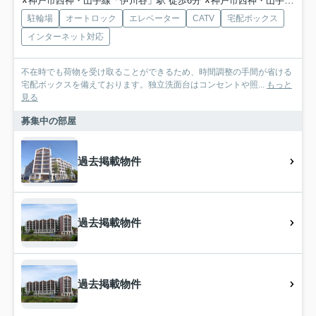
神戸市西神・山手線「伊川谷」駅 徒歩6分
神戸市西神・山手線「学園都市」駅 徒歩22分
駐輪場
オートロック
エレベーター
CATV
宅配ボックス
インターネット対応
不在時でも荷物を受け取ることができるため、時間調整の手間が省ける
宅配ボックスを備えております。独立洗面台はコンセントや照...
もっと
見る
募集中の部屋
過去掲載物件
過去掲載物件
過去掲載物件