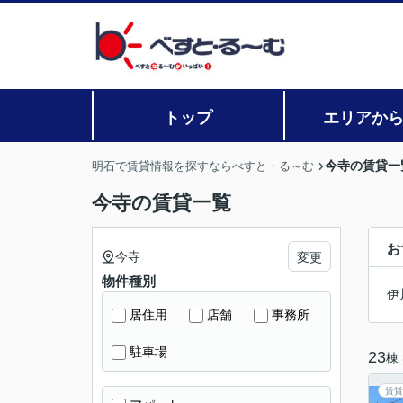
トップ
エリアか
今寺の賃貸一
明石で賃貸情報を探すならべすと・る～む
今寺の賃貸一覧
お
今寺
変更
物件種別
伊
居住用
店舗
事務所
駐車場
23
棟
賃貸