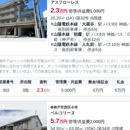
アスフローレス
2.3
万円
管理/共益費5,000円
20.20㎡ (1K) /築32年 /6階建
山陽電鉄本線
「
大蔵谷
」駅 バス9分 神姫
「南別府車庫」 停歩5分
山陽本線
「
朝霧
」駅 バス8分 神姫バス「
前（神戸市）」 停歩12分
山陽電鉄本線
「
人丸前
」駅 バス10分 神
ス「南別府車庫」 停歩5分
物件ではペットの飼育が可能なので、ご希望の際はお気軽にご相談ください。バス
用途に合わせて利用できます。ネットの回線を繋げているのでパソコンが使える生
素です。新しい住まいでの快適な生活を、当社スタッフがお手伝い致します。
部屋番号
所在階
賃料
管理費・共益費
敷金/保証金
礼金
2.3
302
3階
5,000円
0万円
0万円
万円
ツ
神戸市西区
今寺
ベルコリーヌ
5.7
万円
管理/共益費2,000円
54.93㎡～63.00㎡ (3DK) /築34年 /2階建