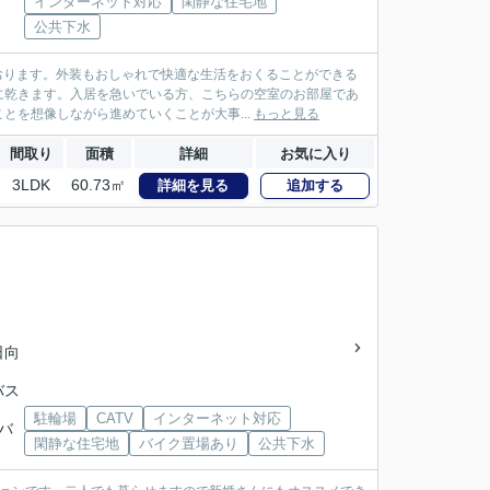
インターネット対応
閑静な住宅地
公共下水
ております。外装もおしゃれで快適な生活をおくることができる
に乾きます。入居を急いでいる方、こちらの空室のお部屋であ
を想像しながら進めていくことが大事...
もっと見る
間取り
面積
詳細
お気に入り
3LDK
60.73㎡
詳細を見る
追加する
日向
バス
駐輪場
CATV
インターネット対応
姫バ
閑静な住宅地
バイク置場あり
公共下水