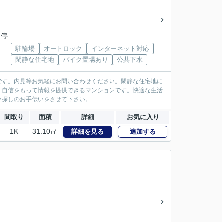
 停
駐輪場
オートロック
インターネット対応
閑静な住宅地
バイク置場あり
公共下水
です。内見等お気軽にお問い合わせください。閑静な住宅地に
、自信をもって情報を提供できるマンションです。快適な生活
い探しのお手伝いをさせて下さい。
間取り
面積
詳細
お気に入り
1K
31.10㎡
詳細を見る
追加する