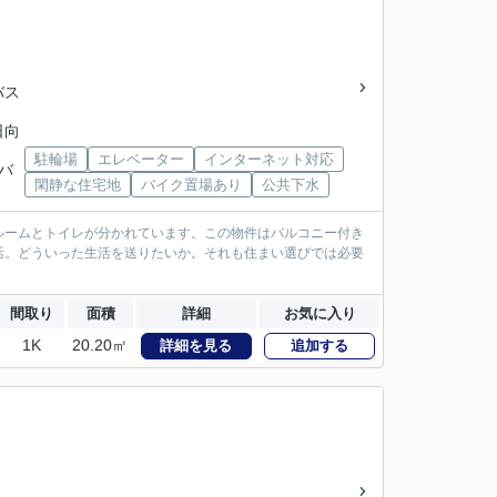
バス
日向
駐輪場
エレベーター
インターネット対応
姫バ
閑静な住宅地
バイク置場あり
公共下水
ルームとトイレが分かれています。この物件はバルコニー付き
活。どういった生活を送りたいか。それも住まい選びでは必要
間取り
面積
詳細
お気に入り
1K
20.20㎡
詳細を見る
追加する