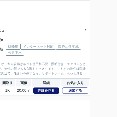
バス
「伊
駐輪場
インターネット対応
閑静な住宅地
神姫
公共下水
うか。室内設備はネット使用料不要・照明付き・エアコンなど
で、物件の顔である玄関もすっきりです。こちらの物件は閑静
周辺で、住まいを探すなら、サポートホーム...
もっと見る
間取り
面積
詳細
お気に入り
1K
20.00㎡
詳細を見る
追加する