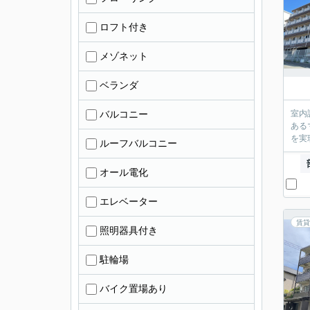
ロフト付き
メゾネット
ベランダ
バルコニー
室内
ある
を実
ルーフバルコニー
オール電化
エレベーター
賃貸
照明器具付き
駐輪場
バイク置場あり