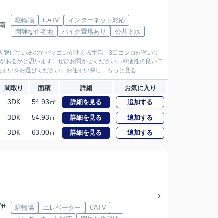
駐輪場
CATV
インターネット対応
「南
閑静な住宅地
バイク置場あり
公共下水
を繋げているのでパソコンが使える生活。3口コンロが付いて
グがあるかと思います。ぜひお聞かせください。利便性の良い二
まいをお選びください。お住まい探し...
もっと見る
間取り
面積
詳細
お気に入り
3DK
54.93㎡
詳細を見る
追加する
3DK
54.93㎡
詳細を見る
追加する
3DK
63.00㎡
詳細を見る
追加する
「伊
駐輪場
エレベーター
CATV