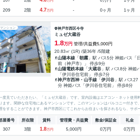
107
2階
-
0万円
1ヶ月
万円
4.7
209
2階
-
0ヶ月
1ヶ月
万円
マンション
神戸市西区
今寺
ミュゼ大蔵谷
1.8
万円
管理/共益費5,000円
20.83㎡ (1R) /築36年 /5階建
山陽本線
「
朝霧
」駅 バス5分 神姫バス「
前（神戸市）」 停歩9分
山陽電鉄本線
「
大蔵谷
」駅 バス8分 神姫
「伊川谷住宅前」 停歩7分
神戸市西神・山手線
「
伊川谷
」駅 バス27
分 神姫バス「伊川谷住宅前」 停歩8分
一度見ていただきたい、「ミュゼ大蔵谷」です。室内設備はエアコン・ネット使用料
ります。閑静な住宅地にあるマンションです。このマンションはバルコニー付きで、
理をすることができます。神戸市西区にてこれからお住まいを探されるなら、サポート
部屋番号
所在階
賃料
管理費・共益費
敷金/保証金
礼金
1.8
307
3階
5,000円
0万円
0万円
万円