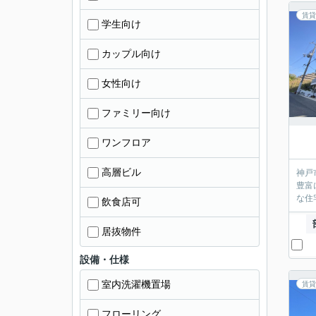
賃貸
学生向け
カップル向け
女性向け
ファミリー向け
ワンフロア
高層ビル
神戸
豊富
な住
飲食店可
居抜物件
設備・仕様
室内洗濯機置場
賃貸
フローリング