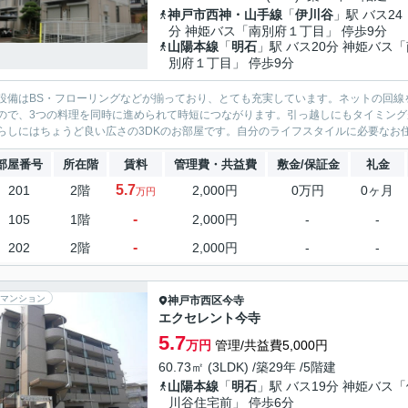
神戸市西神・山手線
「
伊川谷
」駅 バス24
分 神姫バス「南別府１丁目」 停歩9分
山陽本線
「
明石
」駅 バス20分 神姫バス
別府１丁目」 停歩9分
設備はBS・フローリングなどが揃っており、とても充実しています。ネットの回線
ので、3つの料理を同時に進められて時短につながります。引っ越しにもタイミン
らしにはちょうど良い広さの3DKのお部屋です。自分のライフスタイルに必要なお住
部屋番号
所在階
賃料
管理費・共益費
敷金/保証金
礼金
5.7
201
2階
2,000円
0万円
0ヶ月
万円
-
105
1階
2,000円
-
-
-
202
2階
2,000円
-
-
マンション
神戸市西区
今寺
エクセレント今寺
5.7
万円
管理/共益費5,000円
60.73㎡ (3LDK) /築29年 /5階建
山陽本線
「
明石
」駅 バス19分 神姫バス
川谷住宅前」 停歩6分