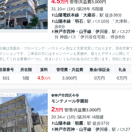
4.5
万円
管理/共益費3,000円
31.10㎡ (1K) /築28年 /5階建
山陽電鉄本線
「
大蔵谷
」駅 徒歩38分
山陽本線
「
明石
」駅 バス10分 「大津和」
歩8分
神戸市西神・山手線
「
伊川谷
」駅 バス27
分 神姫バス「伊川谷住宅前」 停歩8分
設備は洗面台・フローリング・バストイレ別など大変充実しております。現在空家
マンションです。ご来店の方にはキャンペーンも実施中。造りとデザインに関して
現してくれる要素の一つに、住まいというものがあるのだと思います。当社に住ま
部屋番号
所在階
賃料
管理費・共益費
敷金/保証金
礼金
4.5
501
5階
3,000円
0万円
0万円
万円
マンション
神戸市西区
今寺
モンテメール学園前
2
万円
管理/共益費3,000円
20.34㎡ (1R) /築35年 /4階建
山陽本線
「
朝霧
」駅 徒歩37分
神戸市西神・山手線
「
伊川谷
」駅 バス27