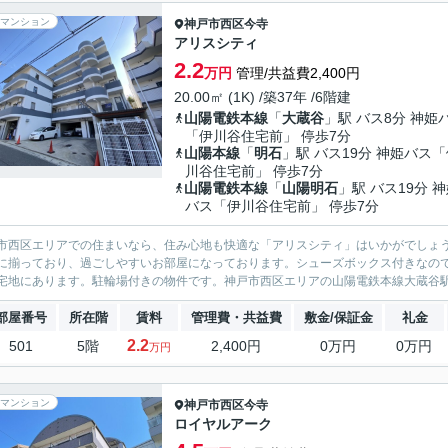
マンション
神戸市西区
今寺
アリスシティ
2.2
万円
管理/共益費2,400円
20.00㎡ (1K) /築37年 /6階建
山陽電鉄本線
「
大蔵谷
」駅 バス8分 神姫
「伊川谷住宅前」 停歩7分
山陽本線
「
明石
」駅 バス19分 神姫バス
川谷住宅前」 停歩7分
山陽電鉄本線
「
山陽明石
」駅 バス19分 
バス「伊川谷住宅前」 停歩7分
市西区エリアでの住まいなら、住み心地も快適な「アリスシティ」はいかがでしょ
に揃っており、過ごしやすいお部屋になっております。シューズボックス付きなの
宅地にあります。駐輪場付きの物件です。神戸市西区エリアの山陽電鉄本線大蔵谷駅
部屋番号
所在階
賃料
管理費・共益費
敷金/保証金
礼金
2.2
501
5階
2,400円
0万円
0万円
万円
マンション
神戸市西区
今寺
ロイヤルアーク