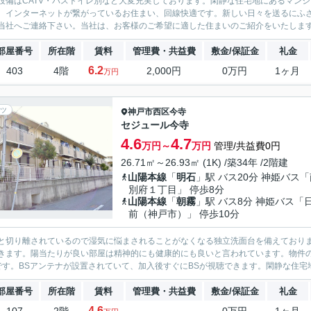
設備はCATV・バストイレ別など大変充実しております。閑静な住宅地にあるマン
。インターネットが繋がっているお住まい、回線快適です。新しい日々を送るにふ
当社へご連絡下さい。当社は、お客様のご希望に適した住まいのご紹介をいたします。
部屋番号
所在階
賃料
管理費・共益費
敷金/保証金
礼金
6.2
403
4階
2,000円
0万円
1ヶ月
万円
ツ
神戸市西区
今寺
セジュール今寺
4.6
4.7
万円～
万円
管理/共益費0円
26.71㎡～26.93㎡ (1K) /築34年 /2階建
山陽本線
「
明石
」駅 バス20分 神姫バス
別府１丁目」 停歩8分
山陽本線
「
朝霧
」駅 バス8分 神姫バス「
前（神戸市）」 停歩10分
と切り離されているので湿気に悩まされることがなくなる独立洗面台を備えておりま
きます。陽当たりが良い部屋は精神的にも健康的にも良いと言われています。物件
です。BSアンテナが設置されていて、加入後すぐにBSが視聴できます。閑静な住宅地
部屋番号
所在階
賃料
管理費・共益費
敷金/保証金
礼金
4.6