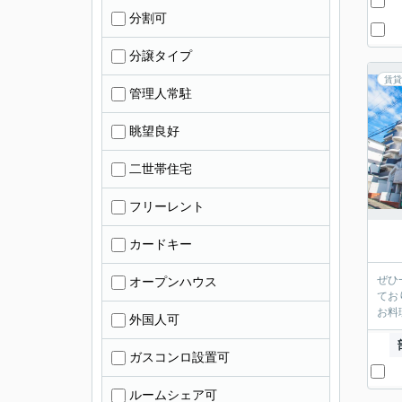
分割可
分譲タイプ
賃貸
管理人常駐
眺望良好
二世帯住宅
フリーレント
カードキー
ぜひ
オープンハウス
てお
お料
外国人可
ガスコンロ設置可
ルームシェア可