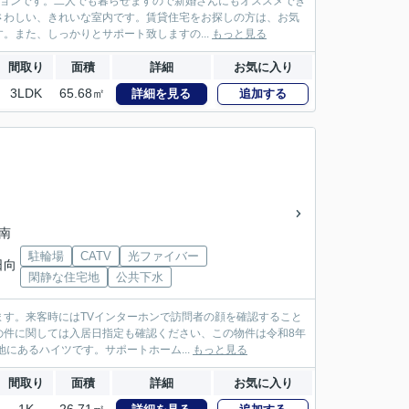
ションです。二人でも暮らせますので新婚さんにもオススメでき
さわしい、きれいな室内です。賃貸住宅をお探しの方は、お気
また、しっかりとサポート致しますの...
もっと見る
間取り
面積
詳細
お気に入り
3LDK
65.68㎡
詳細を見る
追加する
「南
駐輪場
CATV
光ファイバー
日向
閑静な住宅地
公共下水
す。来客時にはTVインターホンで訪問者の顔を確認すること
の件に関しては入居日指定も確認ください、この物件は令和8年
にあるハイツです。サポートホーム...
もっと見る
間取り
面積
詳細
お気に入り