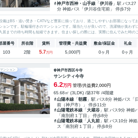
神戸市西神・山手線
「
伊川谷
」駅 バス27
分 神姫バス「伊川谷住宅前」 停歩7分
設備はBS・追い焚き・CATVなど豊富に揃っており、過ごしやすいお部屋になっ
ションです。駐輪場付きのマンションです。陽当たりが良いので、洗濯物が臭わず
入居までの待ち時間も短縮できます。住まい探しの際には、実際に住んでみた時のこと
部屋番号
所在階
賃料
管理費・共益費
敷金/保証金
礼金
5.7
103
2階
5,000円
0ヶ月
0ヶ月
万円
マンション
神戸市西区
今寺
サンシティ今寺
6.2
万円
管理/共益費2,000円
65.68㎡ (3LDK) /築37年 /4階建
山陽本線
「
朝霧
」駅 バス8分 神姫バス「
前（神戸市）」 停歩11分
山陽電鉄本線
「
大蔵谷
」駅 バス9分 神姫
「南別府１丁目」 停歩8分
山陽電鉄本線
「
人丸前
」駅 バス10分 神
ス「南別府１丁目」 停歩8分