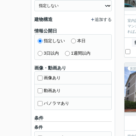
建物構造
追加する
室内
マン
情報公開日
れば
指定しない
本日
3日以内
1週間以内
画像・動画あり
賃貸
画像あり
動画あり
パノラマあり
条件
条件