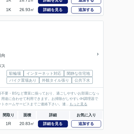
1K
26.71㎡
詳細を見る
追加する
1K
26.93㎡
詳細を見る
追加する
日向
バス
駐輪場
インターネット対応
閑静な住宅地
バイク置場あり
外観タイル張り
公共下水
不要・BSなど豊富に揃っており、過ごしやすいお部屋になっ
用途に合わせて利用できます。お掃除がしやすいIH調理器で
ホームサービスまでご連絡下さい。連...
もっと見る
間取り
面積
詳細
お気に入り
1R
20.83㎡
詳細を見る
追加する