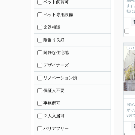
室内
ペット飼育可
ます
軽に
ペット専用設備
楽器相談
陽当り良好
ハイ
閑静な住宅地
デザイナーズ
リノベーション済
保証人不要
事務所可
浴室
がで
２人入居可
8月
バリアフリー