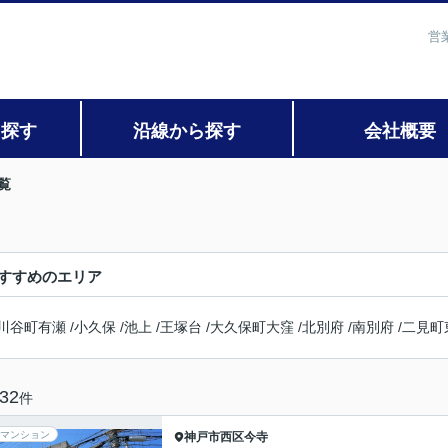
営
ら探す
沿線から探す
会社概要
覧
すすめのエリア
川谷町有瀬
/
小久保
/
池上
/
王塚台
/
大久保町大窪
/
北別府
/
南別府
/
二見町
32
件
マンション
神戸市西区
今寺