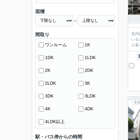
面積
～
室内
間取り
いる
ワンルーム
1K
人暮
1DK
1LDK
2K
2DK
2LDK
3K
3DK
3LDK
賃貸
4K
4DK
4LDK以上
駅・バス停からの時間