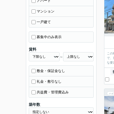
アパート
マンション
一戸建て
募集中のみ表示
賃料
この
～
で、
な要
敷金・保証金なし
礼金・敷引なし
共益費・管理費込み
ハイ
築年数