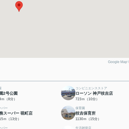
Google Ma
園
コンビニエンスストア
園2号公園
ローソン 神戸枝吉店
19ｍ（8分）
723ｍ（10分）
ーパー
保育園
務スーパー 硯町店
枝吉保育所
015ｍ（13分）
1130ｍ（15分）
ーパー
生活雑貨店