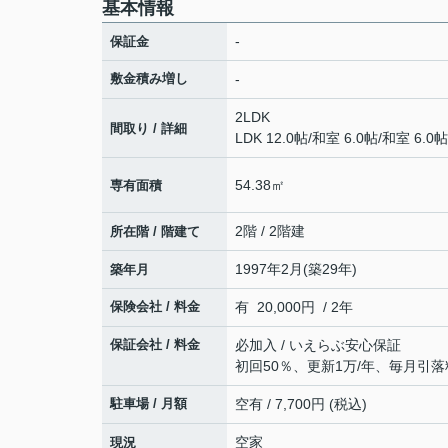
基本情報
-
保証金
敷金積み増し
-
2LDK
間取り / 詳細
LDK 12.0帖
/
和室 6.0帖
/
和室 6.0帖
54.38㎡
専有面積
2階 / 2階建
所在階 / 階建て
1997年2月(築29年)
築年月
保険会社 / 料金
有 20,000円 / 2年
保証会社 / 料金
必加入 / いえらぶ安心保証
初回50％、更新1万/年、毎月引落料
駐車場 / 月額
空有 / 7,700円 (税込)
空家
現況