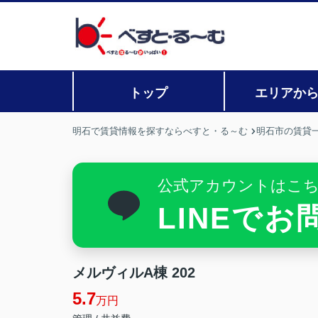
トップ
エリアか
明石で賃貸情報を探すならべすと・る～む
明石市の賃貸
公式アカウントはこ
LINEで
メルヴィルA棟 202
5.7
万円