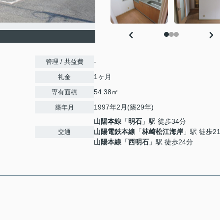
-
管理 / 共益費
1ヶ月
礼金
54.38㎡
専有面積
1997年2月(築29年)
築年月
山陽本線
「
明石
」駅 徒歩34分
山陽電鉄本線
「
林崎松江海岸
」駅 徒歩2
交通
山陽本線
「
西明石
」駅 徒歩24分