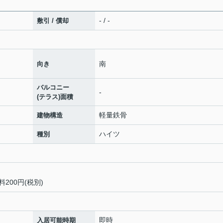
- / -
敷引 / 償却
南
向き
バルコニー
-
(テラス)面積
軽量鉄骨
建物構造
ハイツ
種別
200円(税別)
即時
入居可能時期