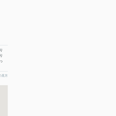
り
り
っ
の見方