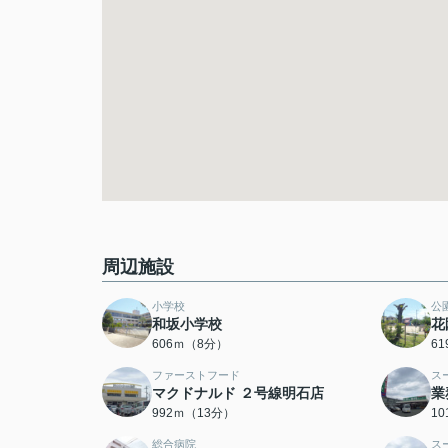
周辺施設
小学校
公
和坂小学校
花
606ｍ（8分）
6
ファーストフード
ス
マクドナルド ２号線明石店
業
992ｍ（13分）
1
総合病院
ス