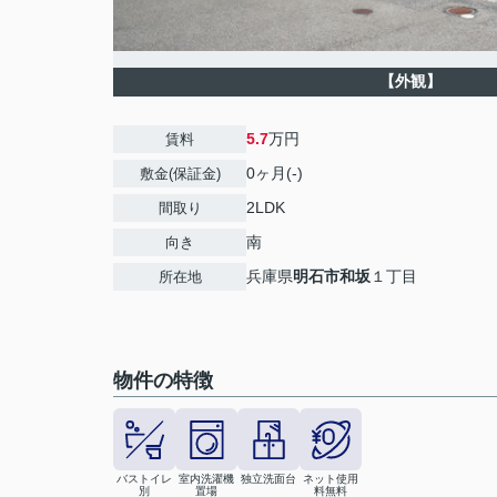
【外観】
5.7
万円
賃料
0ヶ月(-)
敷金(保証金)
2LDK
間取り
南
向き
兵庫県
明石市
和坂
１丁目
所在地
物件の特徴
バストイレ
室内洗濯機
独立洗面台
ネット使用
別
置場
料無料