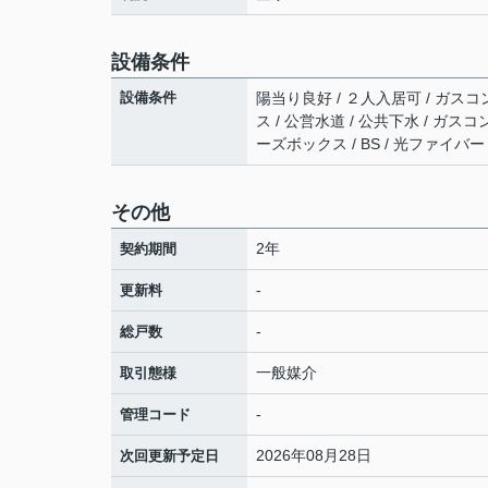
設備条件
設備条件
陽当り良好 / ２人入居可 / ガスコ
ス / 公営水道 / 公共下水 / ガスコ
ーズボックス / BS / 光ファイバ
その他
2年
契約期間
-
更新料
-
総戸数
一般媒介
取引態様
-
管理コード
2026年08月28日
次回更新予定日