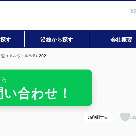
営
ら探す
沿線から探す
会社概要
メルヴィルA棟
202
一覧
ちら
お問い合わせ！
印刷する
お気