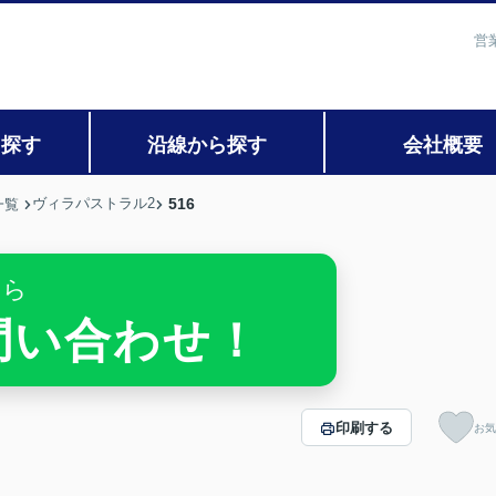
営
ら探す
沿線から探す
会社概要
ヴィラパストラル2
516
一覧
ちら
お問い合わせ！
印刷する
お気