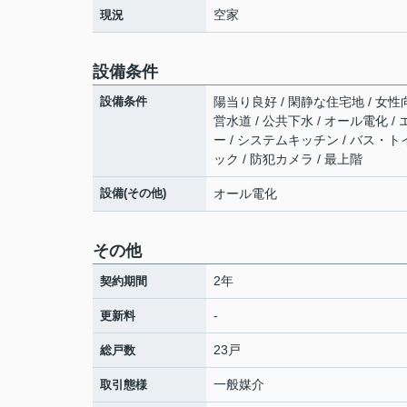
空家
現況
設備条件
設備条件
陽当り良好 / 閑静な住宅地 / 女性
営水道 / 公共下水 / オール電化 /
ー / システムキッチン / バス・トイ
ック / 防犯カメラ / 最上階
設備(その他)
オール電化
その他
2年
契約期間
-
更新料
23戸
総戸数
一般媒介
取引態様