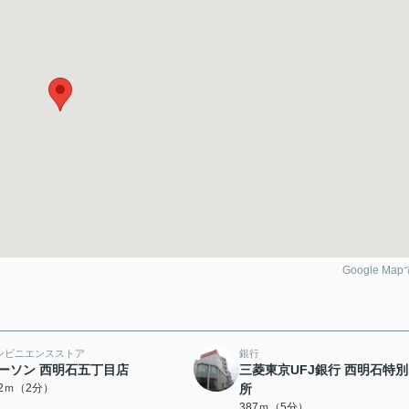
Google Ma
ンビニエンスストア
銀行
ーソン 西明石五丁目店
三菱東京UFJ銀行 西明石特
32ｍ（2分）
所
387ｍ（5分）