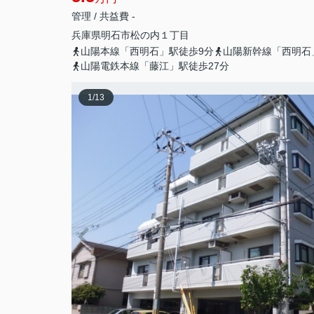
管理 / 共益費 -
兵庫県
明石市
松の内
１丁目
山陽本線「西明石」駅徒歩9分
山陽新幹線「西明石
山陽電鉄本線「藤江」駅徒歩27分
1
/
13