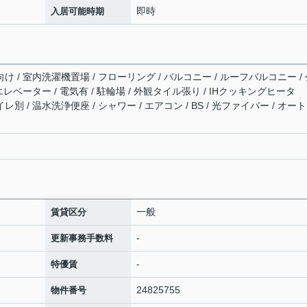
即時
入居可能時期
向け / 室内洗濯機置場 / フローリング / バルコニー / ルーフバルコニー /
 エレベーター / 電気有 / 駐輪場 / 外観タイル張り / IHクッキングヒータ
レ別 / 温水洗浄便座 / シャワー / エアコン / BS / 光ファイバー / オー
一般
賃貸区分
-
更新事務手数料
-
特優賃
24825755
物件番号