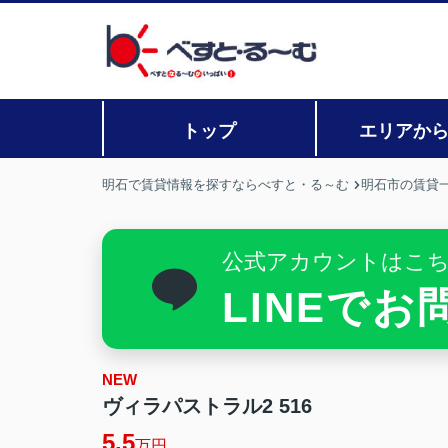
トップ
エリアか
明石で賃貸情報を探すならべすと・る～む
明石市の賃貸
公式アカウントはこ
LINEで
NEW
ヴィラパストラル2 516
5.5
万円