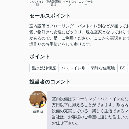
バストイレ
室内洗濯機
オートロッ
エレベータ
別
置場
ク
ー
セールスポイント
室内設備はフローリング・バストイレ別などが揃って
愛い物好きな女性にピッタリ。現在空家となっており
があるので、是非ご利用ください。ここから実現させ
境作りのお手伝いをして参ります。
ポイント
温水洗浄便座
バストイレ別
閑静な住宅地
BS
担当者のコメント
室内設備はフローリング・バストイレ別な
万円以下に抑えることができます。敷地内
設備の充実している、楽しく生活できるマ
藤田 M
当社は、お客様のご希望に適した住まいの
お任せ下さい。