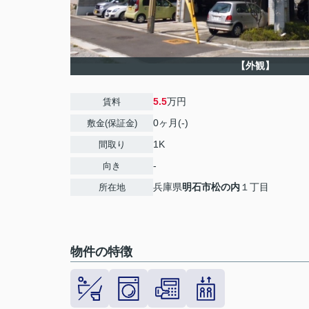
【外観】
5.5
万円
賃料
0ヶ月(-)
敷金(保証金)
1K
間取り
-
向き
兵庫県
明石市
松の内
１丁目
所在地
物件の特徴