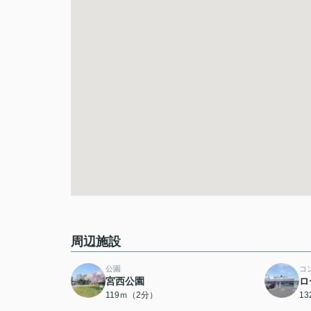
周辺施設
公園
コ
宮西公園
ロ
119ｍ（2分）
1