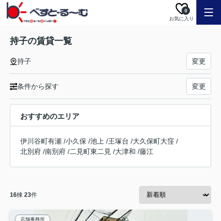
0
お気に入り
持子の賃貸一覧
持子
変更
条件から探す
変更
おすすめのエリア
伊川谷町有瀬
/
小久保
/
池上
/
王塚台
/
大久保町大窪
/
北別府
/
南別府
/
二見町東二見
/
大津和
/
藤江
16
棟
23
件
店舗事務所