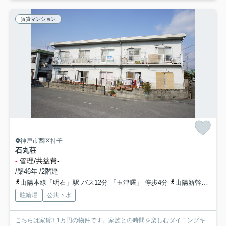
賃貸マンション
神戸市西区持子
石丸荘
-
管理/共益費-
/築46年 /2階建
山陽本線「明石」駅 バス12分 「玉津曙」 停歩4分
山陽新幹線「西明石」駅 バス12分 「玉津曙」 停歩4分
駐輪場
公共下水
こちらは家賃3.1万円の物件です。家族との時間を楽しむダイニングキ