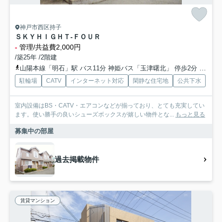
神戸市西区持子
ＳＫＹＨＩＧＨＴ-ＦＯＵＲ
-
管理/共益費2,000円
/築25年 /2階建
山陽本線「明石」駅 バス11分 神姫バス「玉津曙北」 停歩2分
山陽本
駐輪場
CATV
インターネット対応
閑静な住宅地
公共下水
室内設備はBS・CATV・エアコンなどが揃っており、とても充実してい
ます。使い勝手の良いシューズボックスが嬉しい物件とな...
もっと見る
募集中の部屋
過去掲載物件
賃貸マンション