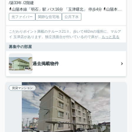
/築33年 /2階建
山陽本線「明石」駅 バス16分 「玉津曙北」 停歩4分
山陽本線「西明石」駅 バス16分 「玉津曙北」 停歩4分
光ファイバー
閑静な住宅地
公共下水
こだわりポイント満載のテルース21Ⅱ。歩いて482mの場所に、マルア
イ 玉津店があります。独立洗面台が付いているので床が...
もっと見る
募集中の部屋
過去掲載物件
賃貸マンション