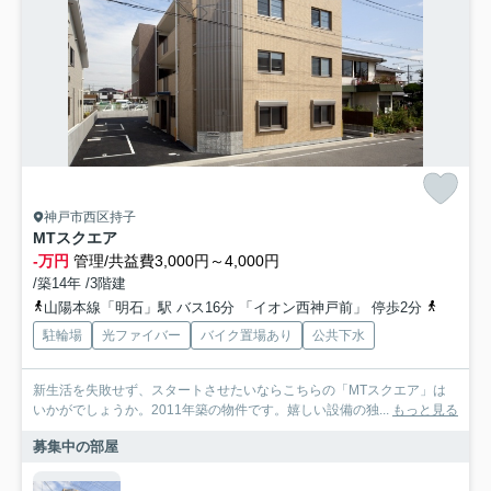
神戸市西区持子
MTスクエア
-万円
管理/共益費3,000円～4,000円
/築14年 /3階建
山陽本線「明石」駅 バス16分 「イオン西神戸前」 停歩2分
山陽本線
駐輪場
光ファイバー
バイク置場あり
公共下水
新生活を失敗せず、スタートさせたいならこちらの「MTスクエア」は
いかがでしょうか。2011年築の物件です。嬉しい設備の独...
もっと見る
募集中の部屋