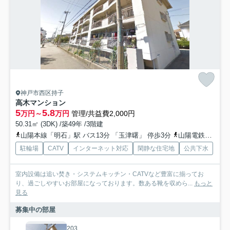
神戸市西区持子
高木マンション
5
5.8
万円～
万円
管理/共益費2,000円
50.31㎡ (3DK) /築49年 /3階建
山陽本線「明石」駅 バス13分 「玉津曙」 停歩3分
山陽電鉄本線「西新町」駅 バス7分 神姫バス「玉津曙」 停歩4分
駐輪場
CATV
インターネット対応
閑静な住宅地
公共下水
室内設備は追い焚き・システムキッチン・CATVなど豊富に揃ってお
り、過ごしやすいお部屋になっております。数ある靴を収めら...
もっと
見る
募集中の部屋
203