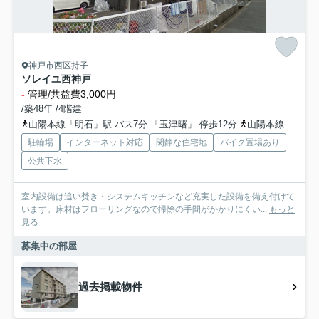
神戸市西区持子
ソレイユ西神戸
-
管理/共益費3,000円
/築48年 /4階建
山陽本線「明石」駅 バス7分 「玉津曙」 停歩12分
山陽本線「明石」駅 徒歩38分
駐輪場
インターネット対応
閑静な住宅地
バイク置場あり
公共下水
室内設備は追い焚き・システムキッチンなど充実した設備を備え付けて
います。床材はフローリングなので掃除の手間がかかりにくい...
もっと
見る
募集中の部屋
過去掲載物件