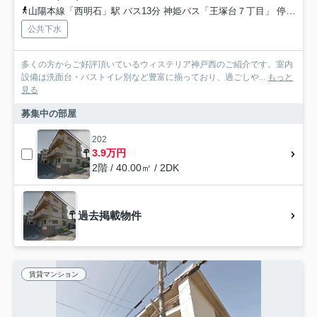
山陽本線「西明石」駅 バス13分 神姫バス「王塚台７丁目」 停歩4分
公共下水
多くの方からご好評頂いているウィステリア神戸西のご紹介です。室内
設備は洗面台・バストイレ別など豊富に揃っており、過ごしや...
もっと
見る
募集中の部屋
202
3.9万円
2階 / 40.00㎡ / 2DK
過去掲載物件
賃貸マンション