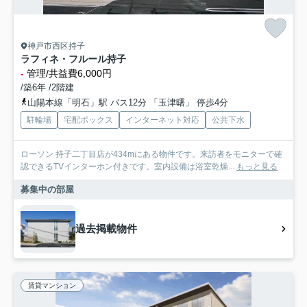
神戸市西区持子
ラフィネ・フルール持子
-
管理/共益費6,000円
/築6年 /2階建
山陽本線「明石」駅 バス12分 「玉津曙」 停歩4分
駐輪場
宅配ボックス
インターネット対応
公共下水
ローソン 持子二丁目店が434mにある物件です。来訪者をモニターで確
認できるTVインターホン付きです。室内設備は浴室乾燥...
もっと見る
募集中の部屋
過去掲載物件
賃貸マンション