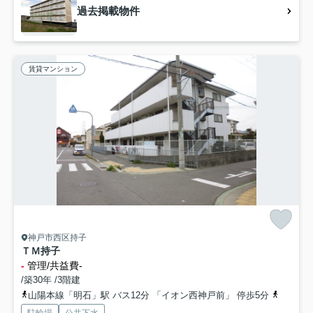
過去掲載物件
賃貸マンション
神戸市西区持子
ＴＭ持子
-
管理/共益費-
/築30年 /3階建
山陽本線「明石」駅 バス12分 「イオン西神戸前」 停歩5分
山陽電鉄