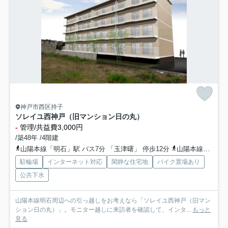
神戸市西区持子
ソレイユ西神戸（旧マンション日の丸）
-
管理/共益費3,000円
/築48年 /4階建
山陽本線「明石」駅 バス7分 「玉津曙」 停歩12分
山陽本線「明石」駅 徒歩38分
駐輪場
インターネット対応
閑静な住宅地
バイク置場あり
公共下水
山陽本線明石周辺への引っ越しをお考えなら「ソレイユ西神戸（旧マン
ション日の丸）」。モニター越しに来訪者を確認して、インタ...
もっと
見る