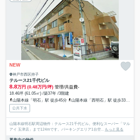
NEW
神戸市西区持子
テルース21千代ビル
8.8
万円 (0.48万円/坪)
管理/共益費-
18.46坪 (61.05㎡) /築37年 /3階建
山陽本線「明石」駅 徒歩45分
山陽本線「西明石」駅 徒歩33分
山
公共下水
山陽本線明石駅周辺物件：テルース21千代ビル。便利なスーパー「マル
アイ 玉津店」まで124mです。パーキングエリア1台空...
もっと見る
募集中の物件