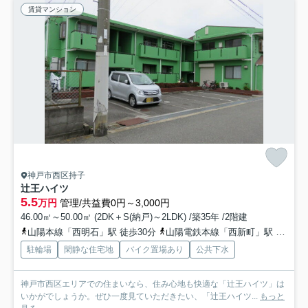
賃貸マンション
神戸市西区持子
辻王ハイツ
5.5
万円
管理/共益費0円～3,000円
46.00㎡～50.00㎡ (2DK＋S(納戸)～2LDK) /築35年 /2階建
山陽本線「西明石」駅 徒歩30分
山陽電鉄本線「西新町」駅 徒歩34分
駐輪場
閑静な住宅地
バイク置場あり
公共下水
神戸市西区エリアでの住まいなら、住み心地も快適な「辻王ハイツ」は
いかがでしょうか。ぜひ一度見ていただきたい、「辻王ハイツ...
もっと