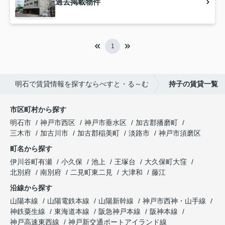
過去掲載物件
1
明石で賃貸情報を探すならべすと・る～む
持子の賃貸一覧
市区町村から探す
明石市
神戸市西区
神戸市垂水区
加古郡播磨町
三木市
加古川市
加古郡稲美町
淡路市
神戸市須磨区
町名から探す
伊川谷町有瀬
小久保
池上
王塚台
大久保町大窪
北別府
南別府
二見町東二見
大津和
藤江
沿線から探す
山陽本線
山陽電鉄本線
山陽新幹線
神戸市西神・山手線
神鉄粟生線
東海道本線
阪急神戸本線
阪神本線
神戸高速東西線
神戸新交通ポートアイランド線