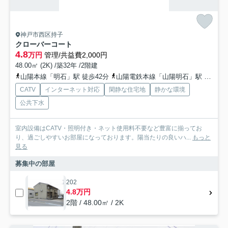
神戸市西区持子
クローバーコート
4.8
万円
管理/共益費2,000円
48.00㎡ (2K) /築32年 /2階建
山陽本線「明石」駅 徒歩42分
山陽電鉄本線「山陽明石」駅 徒歩43分
CATV
インターネット対応
閑静な住宅地
静かな環境
公共下水
室内設備はCATV・照明付き・ネット使用料不要など豊富に揃ってお
り、過ごしやすいお部屋になっております。陽当たりの良いハ...
もっと
見る
募集中の部屋
202
4.8万円
2階 / 48.00㎡ / 2K