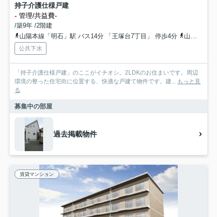
持子介護仕様戸建
-
管理/共益費-
/築9年 /2階建
山陽本線「明石」駅 バス14分 「王塚台7丁目」 停歩4分
山陽本線「西明石」駅 徒歩33分
公共下水
「持子介護仕様戸建」のここがイチオシ。2LDKのお住まいです。周辺
環境の整った住宅街に位置する、快適な戸建て物件です。建...
もっと見
る
募集中の部屋
過去掲載物件
賃貸マンション