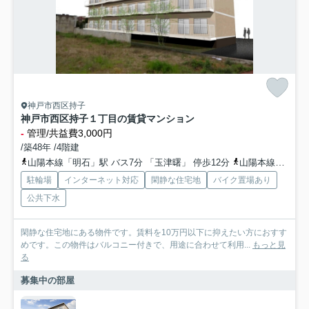
神戸市西区持子
神戸市西区持子１丁目の賃貸マンション
-
管理/共益費3,000円
/築48年 /4階建
山陽本線「明石」駅 バス7分 「玉津曙」 停歩12分
山陽本線「明石」駅 徒歩38分
駐輪場
インターネット対応
閑静な住宅地
バイク置場あり
公共下水
閑静な住宅地にある物件です。賃料を10万円以下に抑えたい方におすす
めです。この物件はバルコニー付きで、用途に合わせて利用...
もっと見
る
募集中の部屋