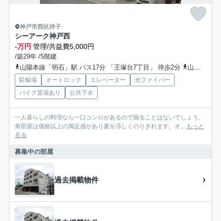
神戸市西区持子
シーアーク神戸西
-万円
管理/共益費5,000円
/築29年 /5階建
山陽本線「明石」駅 バス17分 「王塚台7丁目」 停歩2分
山陽本線「西明石」駅 バス20分 「王塚台７丁目」 停歩2分
駐輪場
オートロック
エレベーター
光ファイバー
バイク置場あり
公共下水
一人暮らしの料理なら一口コンロがあるので困ることはないでしょう。
角部屋は価格以上の満足感があり夏を涼しくのりきれます。オ...
もっと
見る
募集中の部屋
過去掲載物件