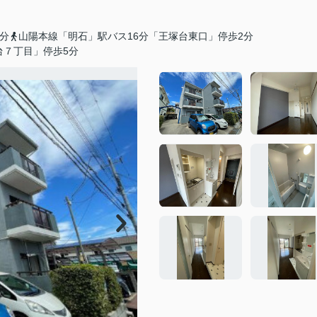
分
山陽本線「明石」駅バス16分「王塚台東口」停歩2分
台７丁目」停歩5分