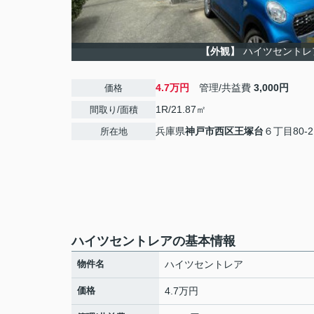
【外観】
ハイツセントレ
4.7万円
管理/共益費
3,000円
価格
1R/21.87㎡
間取り/面積
兵庫県
神戸市西区
王塚台
６丁目80-2
所在地
ハイツセントレアの基本情報
物件名
ハイツセントレア
価格
4.7万円