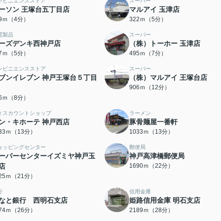
ンビニエンスストア
スーパー
ーソン 王塚台五丁目店
マルアイ 玉津店
69ｍ（4分）
322ｍ（5分）
電製品
スーパー
ーズデンキ西神戸店
（株）トーホー 玉津店
77ｍ（5分）
495ｍ（7分）
ンビニエンスストア
スーパー
ブンイレブン 神戸王塚台５丁目
（株）マルアイ 王塚台店
906ｍ（12分）
86ｍ（8分）
ィスカウントショップ
ラーメン
ン・キホーテ 神戸西店
豚骨麺屋一番軒
033ｍ（13分）
1033ｍ（13分）
ョッピングセンター
郵便局
ーパーセンターイズミヤ神戸玉
神戸高津橋郵便局
店
1690ｍ（22分）
625ｍ（21分）
行
信用金庫
なと銀行 西明石支店
姫路信用金庫 明石支店
074ｍ（26分）
2189ｍ（28分）