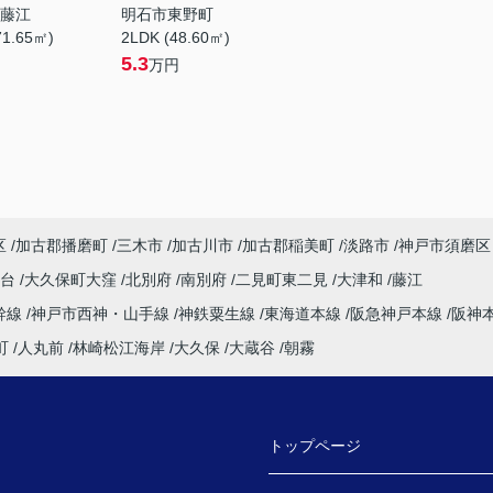
藤江
明石市東野町
71.65㎡)
2LDK (48.60㎡)
5.3
万円
区
加古郡播磨町
三木市
加古川市
加古郡稲美町
淡路市
神戸市須磨区
塚台
大久保町大窪
北別府
南別府
二見町東二見
大津和
藤江
幹線
神戸市西神・山手線
神鉄粟生線
東海道本線
阪急神戸本線
阪神
町
人丸前
林崎松江海岸
大久保
大蔵谷
朝霧
トップページ