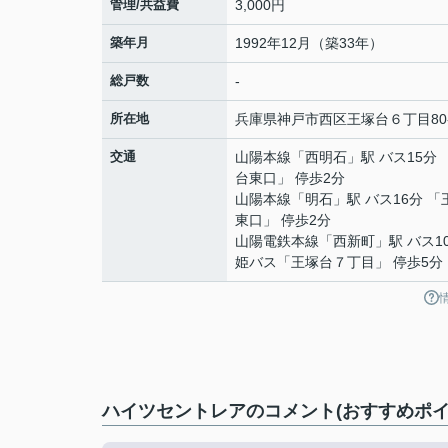
管理/共益費
3,000円
築年月
1992年12月（築33年）
総戸数
-
所在地
兵庫県
神戸市西区
王塚台
６丁目80
交通
山陽本線
「
西明石
」駅 バス15分
台東口」 停歩2分
山陽本線
「
明石
」駅 バス16分 
東口」 停歩2分
山陽電鉄本線
「
西新町
」駅 バス1
姫バス「王塚台７丁目」 停歩5分
ハイツセントレアのコメント(おすすめポイ