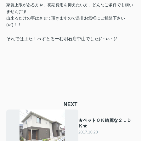
家賃上限がある方や、初期費用を抑えたい方、どんなご条件でも構い
ません(^^)/
出来るだけの事はさせて頂きますので是非お気軽にご相談下さい
('ω')！！
それではまた！べすとるーむ明石店中山でした(/・ω・)/
NEXT
★ペットＯＫ綺麗な２ＬＤ
Ｋ★
2017.10.20