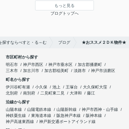
もっと見る
ブログトップへ
を探すならべすと・る～む
ブログ
★おススメ２ＤＫ物件★
市区町村から探す
明石市
神戸市西区
神戸市垂水区
加古郡播磨町
三木市
加古川市
加古郡稲美町
淡路市
神戸市須磨区
町名から探す
伊川谷町有瀬
小久保
池上
王塚台
大久保町大窪
北別府
南別府
二見町東二見
大津和
藤江
沿線から探す
山陽本線
山陽電鉄本線
山陽新幹線
神戸市西神・山手線
神鉄粟生線
東海道本線
阪急神戸本線
阪神本線
神戸高速東西線
神戸新交通ポートアイランド線