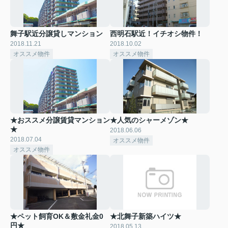
舞子駅近分譲貸しマンション
西明石駅近！イチオシ物件！
2018.11.21
2018.10.02
オススメ物件
オススメ物件
★おススメ分譲賃貸マンション
★人気のシャーメゾン★
★
2018.06.06
2018.07.04
オススメ物件
オススメ物件
★ペット飼育OK＆敷金礼金0
★北舞子新築ハイツ★
円★
2018.05.13