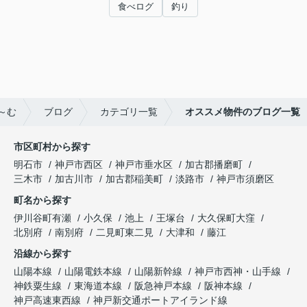
食べログ
釣り
～む
ブログ
カテゴリ一覧
オススメ物件のブログ一覧
市区町村から探す
明石市
神戸市西区
神戸市垂水区
加古郡播磨町
三木市
加古川市
加古郡稲美町
淡路市
神戸市須磨区
町名から探す
伊川谷町有瀬
小久保
池上
王塚台
大久保町大窪
北別府
南別府
二見町東二見
大津和
藤江
沿線から探す
山陽本線
山陽電鉄本線
山陽新幹線
神戸市西神・山手線
神鉄粟生線
東海道本線
阪急神戸本線
阪神本線
神戸高速東西線
神戸新交通ポートアイランド線