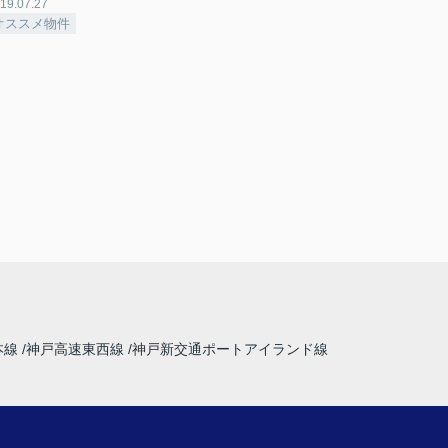
19.07.27
オススメ物件
本線
神戸高速東西線
神戸新交通ポートアイランド線