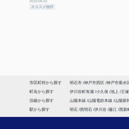
2019.08.03
オススメ物件
市区町村から探す
明石市
神戸市西区
神戸市垂水
町名から探す
伊川谷町有瀬
小久保
池上
王
沿線から探す
山陽本線
山陽電鉄本線
山陽新
駅から探す
明石
西明石
伊川谷
藤江
西新