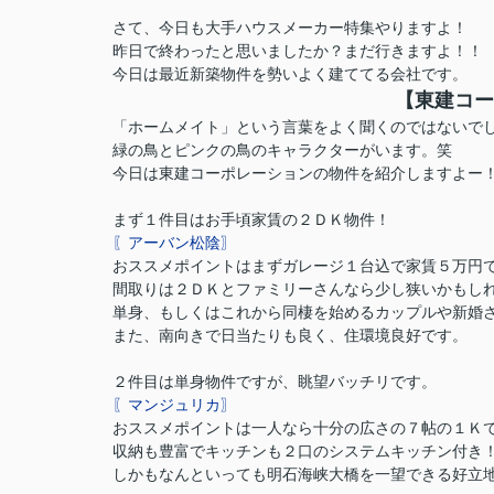
さて、今日も大手ハウスメーカー特集やりますよ！
昨日で終わったと思いましたか？
まだ行きますよ！！
今日は最近新築物件を勢いよく建ててる会社です。
【東建コー
「ホームメイト」という言葉をよく聞くのではないで
緑の鳥とピンクの鳥のキャラクターがいます。笑
今日は東建コーポレーションの物件を紹介しますよー
まず１件目はお手頃家賃の２ＤＫ物件！
〖アーバン松陰〗
おススメポイントはまずガレージ１台込で家賃５万円
間取りは２ＤＫとファミリーさんなら少し狭いかもし
単身、もしくはこれから同棲を始めるカップルや新婚
また、南向きで日当たりも良く、住環境良好です。
２件目は単身物件ですが、眺望バッチリです。
〖マンジュリカ〗
おススメポイントは一人なら十分の広さの７帖の１Ｋ
収納も豊富でキッチンも２口のシステムキッチン付き
しかもなんといっても明石海峡大橋を一望できる好立