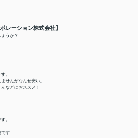
ポレーション株式会社】
しょうか？
！
です。
れませんがなんせ安い。
さんなどにおススメ！
です。
！
地です！