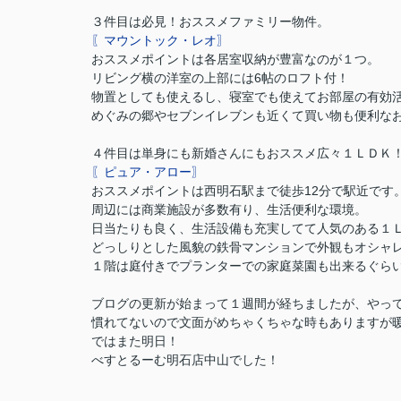
３件目は必見！おススメファミリー物件。
〖マウントック・レオ〗
おススメポイントは各居室収納が豊富なのが１つ。
リビング横の洋室の上部には6帖のロフト付！
物置としても使えるし、寝室でも使えてお部屋の有効
めぐみの郷やセブンイレブンも近くて買い物も便利な
４件目は単身にも新婚さんにもおススメ広々１ＬＤＫ
〖ピュア・アロー〗
おススメポイントは西明石駅まで徒歩12分で駅近です
周辺には商業施設が多数有り、生活便利な環境。
日当たりも良く、生活設備も充実してて人気のある１
どっしりとした風貌の鉄骨マンションで外観もオシャ
１階は庭付きでプランターでの家庭菜園も出来るぐら
ブログの更新が始まって１週間が経ちましたが、やっ
慣れてないので文面がめちゃくちゃな時もありますが
ではまた明日！
べすとるーむ明石店中山でした！