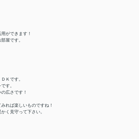
活用ができます！
お部屋です。
！
。
ＬＤＫです。
レです。
いの広さです！
てみれば楽しいものですね！
暖かく見守って下さい。