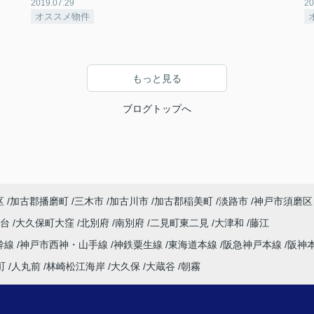
2019.07.29
20
オススメ物件
もっと見る
ブログトップへ
区
加古郡播磨町
三木市
加古川市
加古郡稲美町
淡路市
神戸市須磨区
塚台
大久保町大窪
北別府
南別府
二見町東二見
大津和
藤江
幹線
神戸市西神・山手線
神鉄粟生線
東海道本線
阪急神戸本線
阪神
町
人丸前
林崎松江海岸
大久保
大蔵谷
朝霧