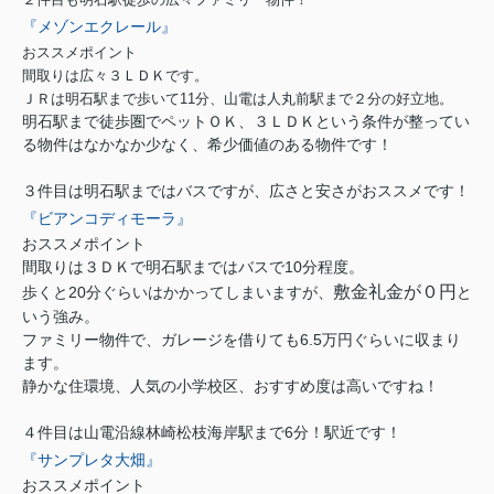
『メゾンエクレール』
おススメポイント
間取りは広々３ＬＤＫです。
ＪＲは明石駅まで歩いて11分、山電は人丸前駅まで２分の好立地。
明石駅まで徒歩圏でペットＯＫ、３ＬＤＫという条件が整ってい
る物件はなかなか少なく、希少価値のある物件です！
３件目は明石駅まではバスですが、広さと安さがおススメです！
『ビアンコディモーラ』
おススメポイント
間取りは３ＤＫで明石駅まではバスで10分程度。
敷金礼金が０円
歩くと20分ぐらいはかかってしまいますが、
と
いう強み。
ファミリー物件で、ガレージを借りても6.5万円ぐらいに収まり
ます。
静かな住環境、人気の小学校区、おすすめ度は高いですね！
４件目は山電沿線林崎松枝海岸駅まで6分！駅近です！
『サンプレタ大畑』
おススメポイント