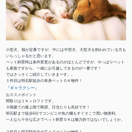
小型犬、猫が定番ですが、中には中型犬、大型犬を飼われている方も
いらっしゃるかと思います。
ペット飼育時は条件変更があるのがほとんどですが、やっぱりペット
も家族ですから、
一緒にお引越しできるのが一番です！
ではさっそくご紹介していきまーす。。
１件目は明石駅徒歩の単身ペットＯＫ物件！
『ギャラクシー』
おススメポイント
間取りは１Ｋ＋ロフトです。
９階建ての最上階で眺望、日当たりも良好です！
明石駅まで徒歩6分でコンビニや魚の棚もすぐそこで買い物便利。
一人なら十分な広さでペット飼育ＯＫは魅力的ではないでしょうか。
２件目も明石駅徒歩の広々ファミリー物件！