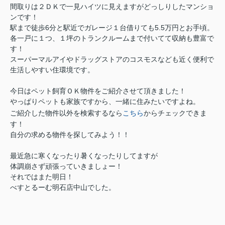
間取りは２ＤＫで一見ハイツに見えますがどっしりしたマンショ
ンです！
駅まで徒歩6分と駅近でガレージ１台借りても5.5万円とお手頃。
各一戸に１つ、１坪のトランクルームまで付いてて収納も豊富で
す！
スーパーマルアイやドラッグストアのコスモスなども近く便利で
生活しやすい住環境です。
今日はペット飼育ＯＫ物件をご紹介させて頂きました！
やっぱりペットも家族ですから、一緒に住みたいですよね。
ご紹介した物件以外を検索するなら
こちら
からチェックできま
す！
自分の求める物件を探してみよう！！
最近急に寒くなったり暑くなったりしてますが
体調崩さず頑張っていきましょー！
それではまた明日！
べすとるーむ明石店中山でした。