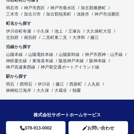
明石市
神戸市西区
神戸市垂水区
加古郡播磨町
三木市
加古川市
加古郡稲美町
淡路市
神戸市須磨区
町名から探す
伊川谷町有瀬
小久保
池上
王塚台
大久保町大窪
北別府
南別府
二見町東二見
大津和
藤江
沿線から探す
山陽本線
山陽電鉄本線
山陽新幹線
神戸市西神・山手線
神鉄粟生線
東海道本線
阪急神戸本線
阪神本線
神戸高速東西線
神戸新交通ポートアイランド線
駅から探す
明石
西明石
伊川谷
藤江
西新町
人丸前
林崎松江海岸
大久保
大蔵谷
朝霧
株式会社サポートホームサービス
078-913-0002
お問い合わせ