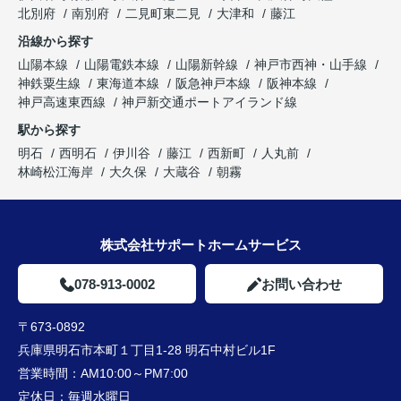
北別府
南別府
二見町東二見
大津和
藤江
沿線から探す
山陽本線
山陽電鉄本線
山陽新幹線
神戸市西神・山手線
神鉄粟生線
東海道本線
阪急神戸本線
阪神本線
神戸高速東西線
神戸新交通ポートアイランド線
駅から探す
明石
西明石
伊川谷
藤江
西新町
人丸前
林崎松江海岸
大久保
大蔵谷
朝霧
株式会社サポートホームサービス
078-913-0002
お問い合わせ
〒673-0892
兵庫県明石市本町１丁目1-28 明石中村ビル1F
営業時間：
AM10:00～PM7:00
定休日：
毎週水曜日