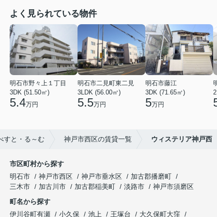
よく見られている物件
明石市野々上１丁目
明石市二見町東二見
明石市藤江
3DK (51.50㎡)
3LDK (56.00㎡)
3DK (71.65㎡)
2
5.4
5.5
5
万円
万円
万円
べすと・る～む
神戸市西区の賃貸一覧
ウィステリア神戸西
市区町村から探す
明石市
神戸市西区
神戸市垂水区
加古郡播磨町
三木市
加古川市
加古郡稲美町
淡路市
神戸市須磨区
町名から探す
伊川谷町有瀬
小久保
池上
王塚台
大久保町大窪