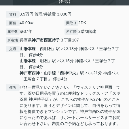
【外観】
3.9万円 管理/共益費 3,000円
賃料
40.00㎡
2DK
面積
間取り
築37年
2階/3階建
築年数
所在階
兵庫県
神戸市西区
持子
３丁目107
所在地
山陽本線
「
西明石
」駅 バス13分 神姫バス「王塚台７丁
交通
目」 停歩4分
山陽本線
「
明石
」駅 バス15分 神姫バス「王塚台７丁
目」 停歩4分
神戸市西神・山手線
「
西神中央
」駅 バス21分 神姫バス
「王塚台７丁目」 停歩4分
ぜひ一度見ていただきたい、「ウィステリア神戸西」で
備考
す。薬や日用品を買うのに便利なドラッグストア「スギ
薬局 神戸持子店」が、こちらの物件から274mのところ
にあります。造りとデザインに関して、自信をもって情
報を提供できるマンションです。神戸市西区の物件が気
になったのであれば、サポートホームサービスまでお問
い合わせ下さい。内覧のご予約なども承っております。