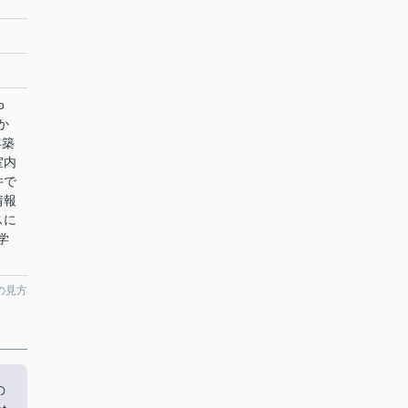
o
か
年築
室内
件で
情報
スに
学
の見方
の