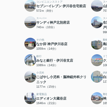
コンビニエンスストア
ス
セブン−イレブン 伊川谷住宅前店
山
572ｍ（8分）
7
スーパー
ス
サンディ神戸北別府店
生
740ｍ（10分）
戸
9
その他
動
なか卯 神戸伊川谷店
島
1059ｍ（14分）
1
銀行
ド
みなと銀行・伊川谷支店
ク
1089ｍ（14分）
1
小児科
内
こばやし小児科・脳神経外科クリ
白
ニック
1
1177ｍ（15分）
家電製品
郵
エディオン大蔵谷店
神
1646ｍ（21分）
1