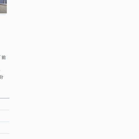
「前
0
分