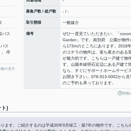
用途地域
-
募集戸数 / 総戸数
- / -
2
取引態様
一般媒介
神姫バス
備考
ぜひ一度見ていただきたい、「cocor
Garden」です。南別府 公園が物件
 バス
ら173mのところにあります。2018
」 停
のコチラの物件は、落ち着きのある
が魅力的です。こちらは一戸建て物
す。山陽本線明石近辺にある戸建て
情報の見方
なら、すぐにサポートホームサービ
お聞き下さい。078-913-0002から見
のご予約も承っております。
情報
ント)
あります。ご紹介するのは平成30年9月竣工・築7年の物件です。こちら