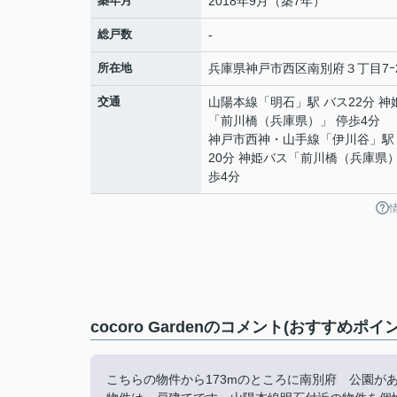
築年月
2018年9月（築7年）
総戸数
-
所在地
兵庫県
神戸市西区
南別府
３丁目7ｰ
交通
山陽本線
「
明石
」駅 バス22分 
「前川橋（兵庫県）」 停歩4分
神戸市西神・山手線
「
伊川谷
」駅
20分 神姫バス「前川橋（兵庫県）
歩4分
cocoro Gardenのコメント(おすすめポイ
こちらの物件から173mのところに南別府 公園が