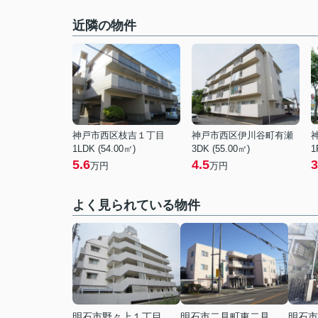
近隣の物件
神戸市西区枝吉１丁目
神戸市西区伊川谷町有瀬
1LDK (54.00㎡)
3DK (55.00㎡)
1
5.6
4.5
3
万円
万円
よく見られている物件
明石市野々上１丁目
明石市二見町東二見
明石市