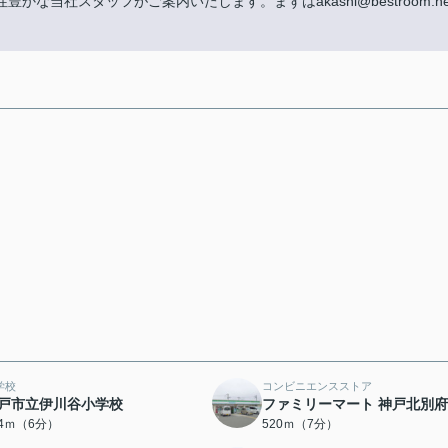
当社スタッフがご案内いたします。まずはakashi@bestroom.ne
学校
コンビニエンスストア
戸市立伊川谷小学校
ファミリーマート 神戸北別
74ｍ（6分）
520ｍ（7分）