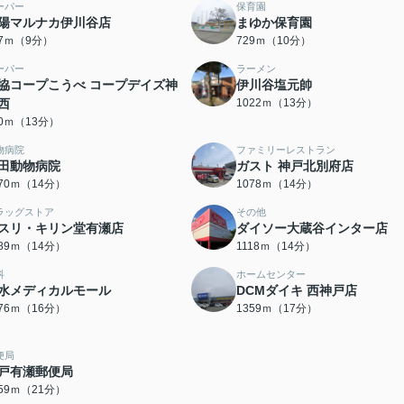
ーパー
保育園
陽マルナカ伊川谷店
まゆか保育園
07ｍ（9分）
729ｍ（10分）
ーパー
ラーメン
協コープこうべ コープデイズ神
伊川谷塩元帥
西
1022ｍ（13分）
90ｍ（13分）
物病院
ファミリーレストラン
田動物病院
ガスト 神戸北別府店
070ｍ（14分）
1078ｍ（14分）
ラッグストア
その他
スリ・キリン堂有瀬店
ダイソー大蔵谷インター店
089ｍ（14分）
1118ｍ（14分）
科
ホームセンター
水メディカルモール
DCMダイキ 西神戸店
276ｍ（16分）
1359ｍ（17分）
便局
戸有瀬郵便局
659ｍ（21分）