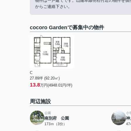
物件は一戸建てです。山陽本線明石付近の物件を個性豊かな
からご連絡下さい。
cocoro Gardenで募集中の物件
C
27.89坪 (92.20㎡)
13.8
万円(4948.01円/坪)
周辺施設
公園
小
南別府 公園
神
173ｍ（3分）
4