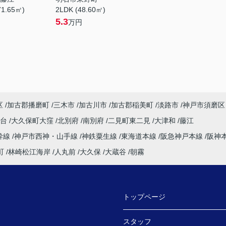
71.65㎡)
2LDK (48.60㎡)
5.3
万円
区
加古郡播磨町
三木市
加古川市
加古郡稲美町
淡路市
神戸市須磨区
塚台
大久保町大窪
北別府
南別府
二見町東二見
大津和
藤江
幹線
神戸市西神・山手線
神鉄粟生線
東海道本線
阪急神戸本線
阪神
町
林崎松江海岸
人丸前
大久保
大蔵谷
朝霧
トップページ
スタッフ