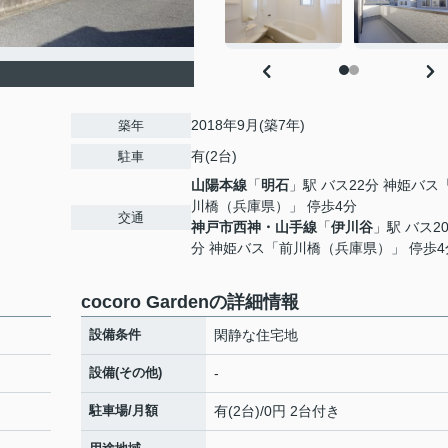
2018年9月(築7年)
築年
有(2台)
駐車
山陽本線
「
明石
」駅 バス22分 神姫バス
川橋（兵庫県）」 停歩4分
交通
神戸市西神・山手線
「
伊川谷
」駅 バス2
分 神姫バス「前川橋（兵庫県）」 停歩4
cocoro Gardenの詳細情報
設備条件
閑静な住宅地
設備(その他)
-
駐車場/月額
有(2台)/0円 2台付き