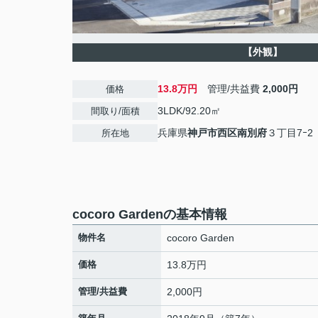
【外観】
13.8万円
管理/共益費
2,000円
価格
3LDK/92.20㎡
間取り/面積
兵庫県
神戸市西区
南別府
３丁目7ｰ2
所在地
cocoro Gardenの基本情報
物件名
cocoro Garden
価格
13.8万円
管理/共益費
2,000円