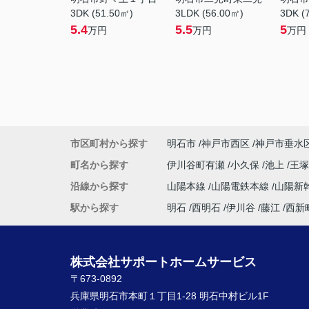
3DK (51.50㎡)
3LDK (56.00㎡)
3DK (
5.4
5.5
5
万円
万円
万円
市区町村から探す
明石市
神戸市西区
神戸市垂水
町名から探す
伊川谷町有瀬
小久保
池上
王
沿線から探す
山陽本線
山陽電鉄本線
山陽新
駅から探す
明石
西明石
伊川谷
藤江
西新
株式会社サポートホームサービス
〒673-0892
兵庫県明石市本町１丁目1-28 明石中村ビル1F