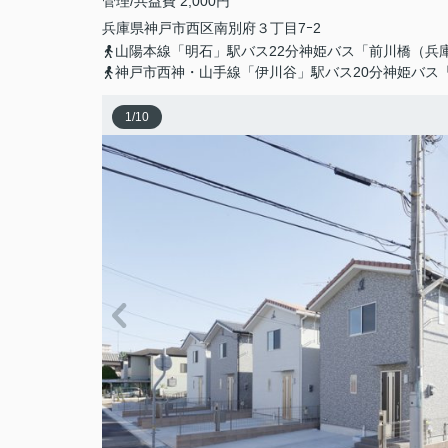
管理/共益費 2,000円
兵庫県
神戸市西区
南別府
３丁目7ｰ2
山陽本線「明石」駅バス22分神姫バス「前川橋（兵
神戸市西神・山手線「伊川谷」駅バス20分神姫バス
1
/
10