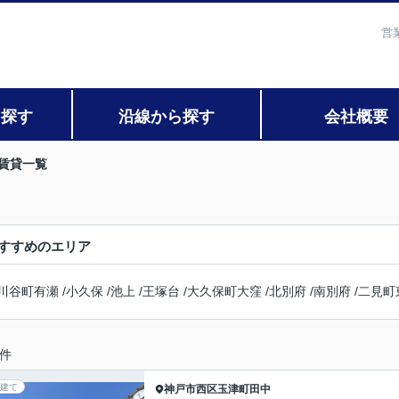
営
ら探す
沿線から探す
会社概要
賃貸一覧
すすめのエリア
川谷町有瀬
/
小久保
/
池上
/
王塚台
/
大久保町大窪
/
北別府
/
南別府
/
二見町
件
建て
神戸市西区
玉津町田中