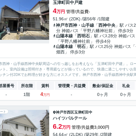
玉津町田中戸建
4
万円
管理/共益費-
51.96㎡ (2DK) /築56年 /1階建
神戸市西神・山手線
「
西神中央
」駅 バス2
分 神姫バス「平野八幡神社前」 停歩3分
山陽本線
「
西明石
」駅 バス28分 神姫バス
「平野八幡神社前」 停歩4分
山陽本線
「
明石
」駅 バス25分 神姫バス
畑西」 停歩3分
市西神・山手線西神中央駅周辺への引っ越しをお考えなら「玉津町田中戸建」。ロー
ント。室内設備は照明付き・専用庭などが揃っているので、快適に過ごしやすいお
ッチン付2DKでお料理が好きな方にオススメです。神戸市西神・山手線西神中央駅周
部屋番号
所在階
賃料
管理費・共益費
敷金/保証金
礼金
4
-
1階
-
0ヶ月
0ヶ月
万円
ート
神戸市西区
玉津町田中
ハイツパルテール
6.2
万円
管理/共益費3,000円
54.64㎡ (2LDK) /築29年 /2階建