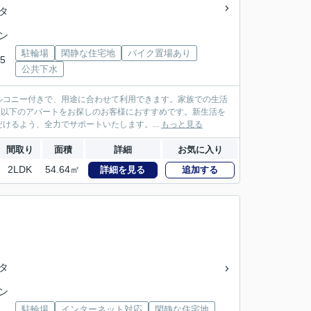
ンタ
イン
駐輪場
閑静な住宅地
バイク置場あり
5
公共下水
ルコニー付きで、用途に合わせて利用できます。家族での生活
円以下のアパートをお探しのお客様におすすめです。新生活を
るよう、全力でサポートいたします。...
もっと見る
間取り
面積
詳細
お気に入り
2LDK
54.64㎡
詳細を見る
追加する
ンタ
イン
駐輪場
インターネット対応
閑静な住宅地