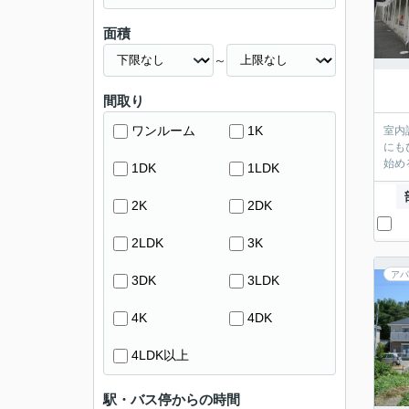
面積
～
間取り
ワンルーム
1K
室内
にも
始め
1DK
1LDK
2K
2DK
2LDK
3K
アパ
3DK
3LDK
4K
4DK
4LDK以上
駅・バス停からの時間