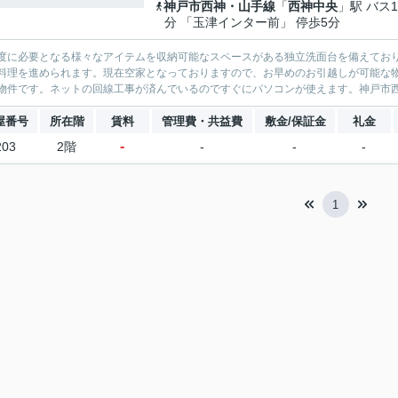
神戸市西神・山手線
「
西神中央
」駅 バス1
分 「玉津インター前」 停歩5分
度に必要となる様々なアイテムを収納可能なスペースがある独立洗面台を備えてお
料理を進められます。現在空家となっておりますので、お早めのお引越しが可能な
物件です。ネットの回線工事が済んでいるのですぐにパソコンが使えます。神戸市西
屋番号
所在階
賃料
管理費・共益費
敷金/保証金
礼金
-
203
2階
-
-
-
1