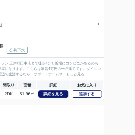
1
「長
公共下水
ソン 玉津町田中店まで徒歩4分と近場にコンビニがあるのも
部屋になります。こちらは家賃4万円の一戸建てです。ダイニン
辺で生活するなら、サポートホームサ...
もっと見る
間取り
面積
詳細
お気に入り
2DK
51.96㎡
詳細を見る
追加する