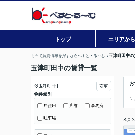
トップ
エリアか
玉津町田中の
明石で賃貸情報を探すならべすと・る～む
玉津町田中の賃貸一覧
お
玉津町田中
変更
物件種別
伊
居住用
店舗
事務所
駐車場
3
3
棟
一戸