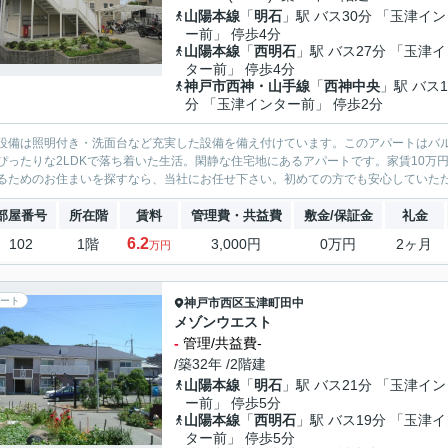
山陽本線
「
明石
」駅 バス30分 「玉津イ
ー前」 停歩4分
山陽本線
「
西明石
」駅 バス27分 「玉津
ター前」 停歩4分
神戸市西神・山手線
「
西神中央
」駅 バス1
分 「玉津インター前」 停歩2分
設備は照明付き・洗面台など充実した設備を備え付けています。このアパートはバ
ぴったりな2LDKで落ち着いた生活。閑静な住宅地にあるアパートです。家賃10万
るためのお住まいを探すなら、当社にお任せ下さい。初めての方でも安心していただけ
部屋番号
所在階
賃料
管理費・共益費
敷金/保証金
礼金
6.2
102
1階
3,000円
0万円
2ヶ月
万円
ート
神戸市西区
玉津町田中
メゾンウエスト
-
管理/共益費-
/築32年 /2階建
山陽本線
「
明石
」駅 バス21分 「玉津イ
ー前」 停歩5分
山陽本線
「
西明石
」駅 バス19分 「玉津
ター前」 停歩5分