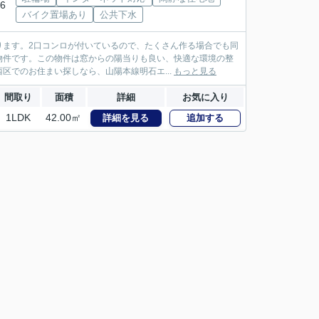
6
バイク置場あり
公共下水
ります。2口コンロが付いているので、たくさん作る場合でも同
物件です。この物件は窓からの陽当りも良い、快適な環境の整
区でのお住まい探しなら、山陽本線明石エ...
もっと見る
間取り
面積
詳細
お気に入り
1LDK
42.00㎡
詳細を見る
追加する