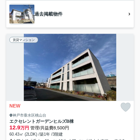
過去掲載物件
賃貸マンション
NEW
神戸市垂水区桃山台
エクセレントガーデンヒルズB棟
12.9
万円
管理/共益費8,500円
60.43㎡ (2LDK) /築1年 /3階建