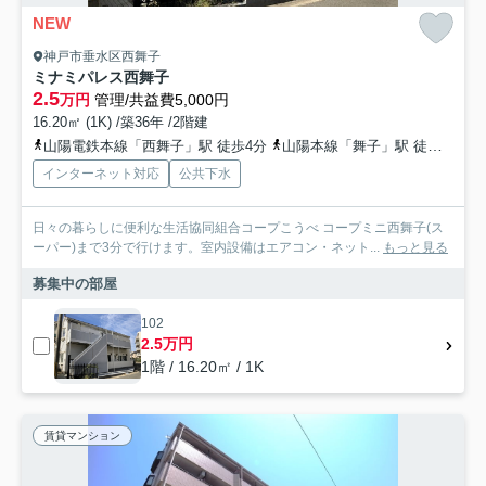
NEW
神戸市垂水区西舞子
ミナミパレス西舞子
2.5
万円
管理/共益費5,000円
16.20㎡ (1K) /築36年 /2階建
山陽電鉄本線「西舞子」駅 徒歩4分
山陽本線「舞子」駅 徒歩11分
インターネット対応
公共下水
日々の暮らしに便利な生活協同組合コープこうべ コープミニ西舞子(ス
ーパー)まで3分で行けます。室内設備はエアコン・ネット...
もっと見る
募集中の部屋
102
2.5万円
1階 / 16.20㎡ / 1K
賃貸マンション