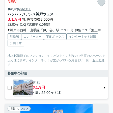
NEW
神戸市西区池上
バッハレジデンス神戸ウェスト
3.1
万円
管理/共益費5,000円
22.00㎡ (1K) /築28年 /10階建
神戸市西神・山手線「伊川谷」駅 バス13分 神姫バス「池上中央公園」 停歩4分
駐輪場
エレベーター
宅配ボックス
インターネット対応
公共下水
地上10階建てのマンションです。バストイレ別なので浴室のスペースを
広く使えます。インターネットが繋がっているお住まい、回...
もっと見
る
募集中の部屋
B421
3.1万円
4階 / 22.00㎡ / 1K
賃貸マンション