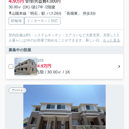
4.9
万円
管理/共益費4,000円
30.00㎡ (1K) /築17年 /2階建
山陽本線「明石」駅 バス24分 「長畑東」 停歩3分
駐輪場
インターネット対応
室内設備はBS・システムキッチン・エアコンなど大変充実。充実した1
人暮らしは1Kのお部屋で始めることができます。新しい日...
もっと見る
募集中の部屋
103
4.9万円
1階 / 30.00㎡ / 1K
アパート