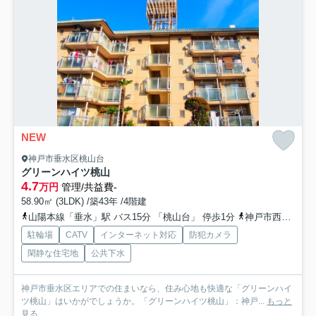
NEW
神戸市垂水区桃山台
グリーンハイツ桃山
4.7
万円
管理/共益費-
58.90㎡ (3LDK) /築43年 /4階建
山陽本線「垂水」駅 バス15分 「桃山台」 停歩1分
神戸市西神・山手線「名谷」駅 バス15分 「桃山台」 停歩1分
駐輪場
CATV
インターネット対応
防犯カメラ
閑静な住宅地
公共下水
神戸市垂水区エリアでの住まいなら、住み心地も快適な「グリーンハイ
ツ桃山」はいかがでしょうか。「グリーンハイツ桃山」：神戸...
もっと
見る