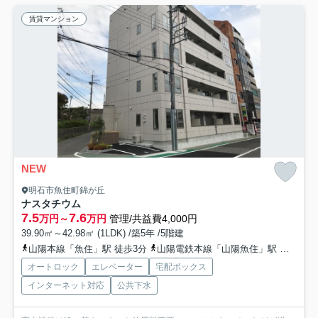
賃貸マンション
NEW
明石市魚住町錦が丘
ナスタチウム
7.5
7.6
万円～
万円
管理/共益費4,000円
39.90㎡～42.98㎡ (1LDK) /築5年 /5階建
山陽本線「魚住」駅 徒歩3分
山陽電鉄本線「山陽魚住」駅 徒歩16分
オートロック
エレベーター
宅配ボックス
インターネット対応
公共下水