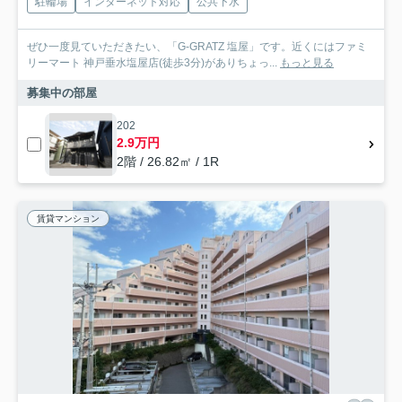
駐輪場
インターネット対応
公共下水
ぜひ一度見ていただきたい、「G-GRATZ 塩屋」です。近くにはファミ
リーマート 神戸垂水塩屋店(徒歩3分)がありちょっ...
もっと見る
募集中の部屋
202
2.9万円
2階 / 26.82㎡ / 1R
賃貸マンション