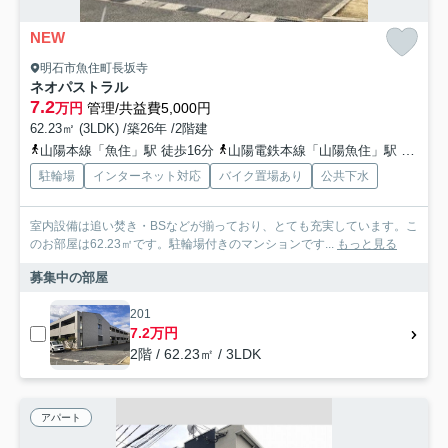
NEW
明石市魚住町長坂寺
ネオパストラル
7.2
万円
管理/共益費5,000円
62.23㎡ (3LDK) /築26年 /2階建
山陽本線「魚住」駅 徒歩16分
山陽電鉄本線「山陽魚住」駅 徒歩29分
駐輪場
インターネット対応
バイク置場あり
公共下水
室内設備は追い焚き・BSなどが揃っており、とても充実しています。こ
のお部屋は62.23㎡です。駐輪場付きのマンションです...
もっと見る
募集中の部屋
201
7.2万円
2階 / 62.23㎡ / 3LDK
アパート