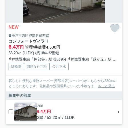
NEW
神戸市西区押部谷町西盛
コンフォートヴィラⅡ
6.4
万円
管理/共益費4,500円
53.20㎡ (1LDK) /築18年 /2階建
神鉄粟生線「押部谷」駅 徒歩9分
神鉄粟生線「緑が丘」駅 徒歩14分
駐輪場
閑静な住宅地
公共下水
暮らしに便利な業務スーパー 押部谷店(スーパー)がこちらから230mの
ところにあります。化粧品や洗面道具といった小物をま...
もっと見る
募集中の部屋
206
6.4万円
2階 / 53.20㎡ / 1LDK