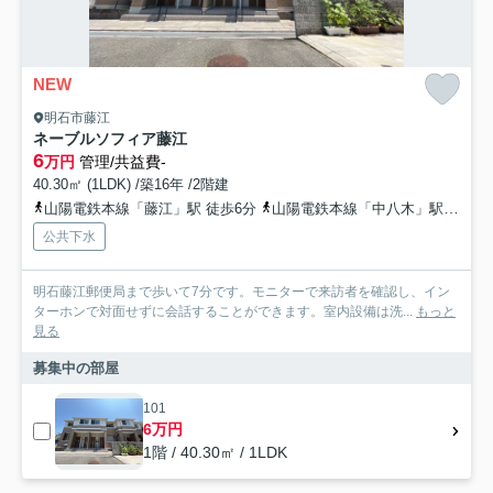
NEW
明石市藤江
ネーブルソフィア藤江
6
万円
管理/共益費-
40.30㎡ (1LDK) /築16年 /2階建
山陽電鉄本線「藤江」駅 徒歩6分
山陽電鉄本線「中八木」駅 徒歩17分
公共下水
明石藤江郵便局まで歩いて7分です。モニターで来訪者を確認し、イン
ターホンで対面せずに会話することができます。室内設備は洗...
もっと
見る
募集中の部屋
101
6万円
1階 / 40.30㎡ / 1LDK