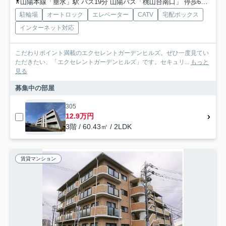
山陽本線「垂水」駅 バス19分 山陽バス「桃山台南口」 停歩6分
山
駐輪場
オートロック
エレベーター
CATV
宅配ボックス
インターネット対応
こだわりポイント満載のエクセレントガーデンヒルズ。ぜひ一度見てい
ただきたい、「エクセレントガーデンヒルズ」です。セキュリ...
もっと
見る
募集中の部屋
305
12.9万円
3階 / 60.43㎡ / 2LDK
賃貸マンション