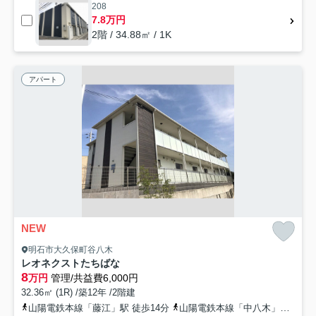
208
7.8万円
2階 / 34.88㎡ / 1K
アパート
NEW
明石市大久保町谷八木
レオネクストたちばな
8
万円
管理/共益費6,000円
32.36㎡ (1R) /築12年 /2階建
山陽電鉄本線「藤江」駅 徒歩14分
山陽電鉄本線「中八木」駅 徒歩7分