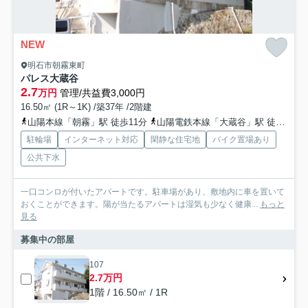
NEW
明石市朝霧東町
パレス大蔵谷
2.7
万円
管理/共益費3,000円
16.50㎡ (1R～1K) /築37年 /2階建
山陽本線「朝霧」駅 徒歩11分
山陽電鉄本線「大蔵谷」駅 徒歩16分
駐輪場
インターネット対応
閑静な住宅地
バイク置場あり
公共下水
一口コンロが付いたアパートです。駐車場があり、敷地内に車を置いて
おくことができます。陽が当たるアパートは湿気も少なく健康...
もっと
見る
募集中の部屋
107
2.7万円
1階 / 16.50㎡ / 1R