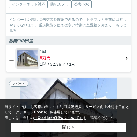
インターネット対応
防犯カメラ
公共下水
インターホン越しに来訪者を確認できるので、トラブルを事前に回避し
やすくなります。暖房機能を使えば寒い時期の室温差を抑えて...
もっと
見る
募集中の部屋
104
8万円
1階 / 32.36㎡ / 1R
アパート
当サイトでは、お客様の当サイト利用状況把握、サービス向上検討を目的と
して、クッキー（Cookie）を使用しています。
詳しくは、当社の
「Cookieの取扱いについて」
をご確認ください。
閉じる