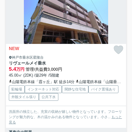
NEW
神戸市垂水区星陵台
リヴェールメイ垂水
5.4
万円
管理/共益費3,000円
45.00㎡ (2DK) /築29年 /5階建
山陽電鉄本線「霞ヶ丘」駅 徒歩14分
山陽電鉄本線「山陽垂水」駅 バス8分 山陽バス「旭が丘（兵庫県）」 停歩8分
駐輪場
インターネット対応
閑静な住宅地
バイク置場あり
外観タイル張り
公共下水
洗面所の独立した、充実の収納が嬉しい物件となっています。フローリ
ングが魅力的な、木の温かみのある物件となっています。小さ...
もっと
見る