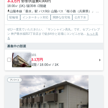
3.1
万円
管理/共益費4,000円
18.00㎡ (1K) /築35年 /2階建
山陽本線「垂水」駅 バス9分 山陽バス「桜小路（兵庫県）」 停歩2分
駐輪場
インターネット対応
閑静な住宅地
公共下水
ぜひ一度見ていただきたい、「サンシャイン高丸」です。セブンイレブ
ン 神戸垂水福田2丁目店まで徒歩6分と近場にコンビニがあ...
もっと見
る
募集中の部屋
101
3.1万円
1階 / 18.00㎡ / 1K
アパート