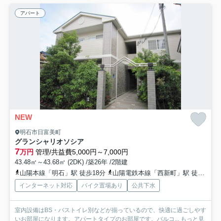
アパート
NEW
明石市日富美町
グランシャリオソシア
7
万円
管理/共益費5,000円～7,000円
43.48㎡～43.68㎡ (2DK) /築26年 /2階建
山陽本線「明石」駅 徒歩18分
山陽電鉄本線「西新町」駅 徒歩11分
インターネット対応
バイク置場あり
公共下水
室内設備はBS・バストイレ別などが揃っているので、快適に過ごしやす
いお部屋になります。アパートタイプのお部屋です。バルコ...
もっと見