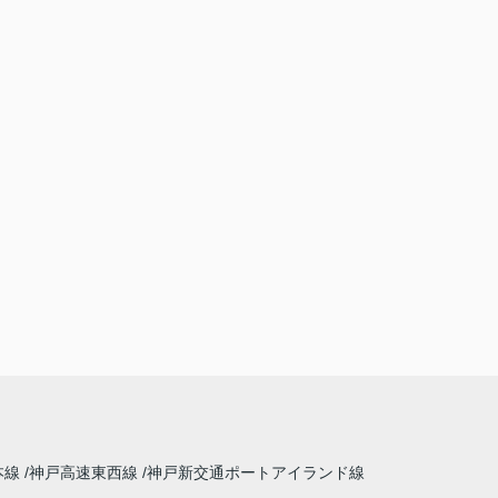
本線
神戸高速東西線
神戸新交通ポートアイランド線