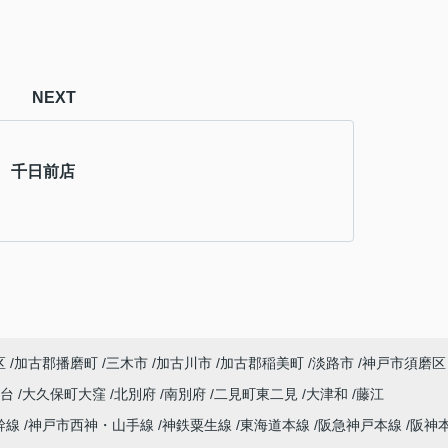
NEXT
 千日前店
区
加古郡播磨町
三木市
加古川市
加古郡稲美町
淡路市
神戸市須磨区
塚台
大久保町大窪
北別府
南別府
二見町東二見
大津和
藤江
幹線
神戸市西神・山手線
神鉄粟生線
東海道本線
阪急神戸本線
阪神