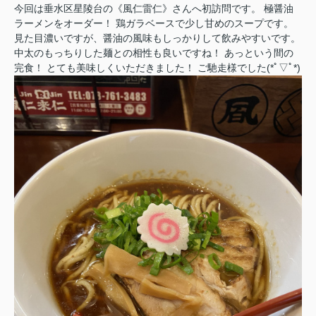
今回は垂水区星陵台の《風仁雷仁》さんへ初訪問です。 極醤油
ラーメンをオーダー！ 鶏ガラベースで少し甘めのスープです。
見た目濃いですが、醤油の風味もしっかりして飲みやすいです。
中太のもっちりした麺との相性も良いですね！ あっという間の
完食！ とても美味しくいただきました！ ご馳走様でした(*ﾟ▽ﾟ*)