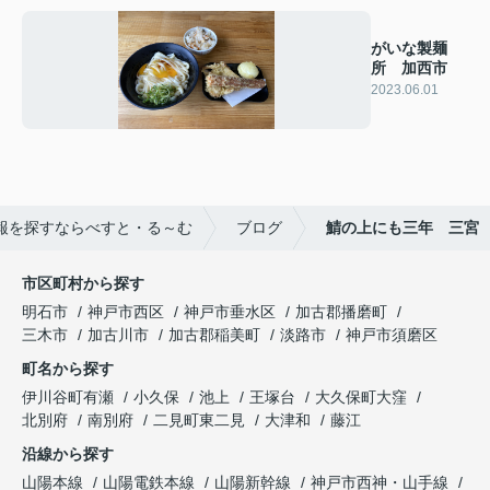
がいな製麺
所 加西市
2023.06.01
報を探すならべすと・る～む
ブログ
鯖の上にも三年 三宮
市区町村から探す
明石市
神戸市西区
神戸市垂水区
加古郡播磨町
三木市
加古川市
加古郡稲美町
淡路市
神戸市須磨区
町名から探す
伊川谷町有瀬
小久保
池上
王塚台
大久保町大窪
北別府
南別府
二見町東二見
大津和
藤江
沿線から探す
山陽本線
山陽電鉄本線
山陽新幹線
神戸市西神・山手線