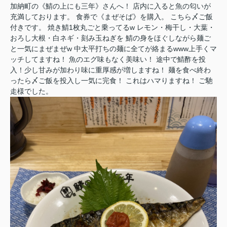
加納町の《鯖の上にも三年》さんへ！ 店内に入ると魚の匂いが
充満しております。 食券で《まぜそば》を購入。 こちら〆ご飯
付きです。 焼き鯖1枚丸ごと乗ってるw レモン・梅干し・大葉・
おろし大根・白ネギ・刻み玉ねぎを 鯖の身をほぐしながら麺ご
と一気にまぜまぜw 中太平打ちの麺に全てが絡まるwww上手くマ
ッチしてますね！ 魚のエグ味もなく美味い！ 途中で鯖酢を投
入！少し甘みが加わり味に重厚感が増しますね！ 麺を食べ終わ
ったら〆ご飯を投入し一気に完食！ これはハマりますね！ ご馳
走様でした。