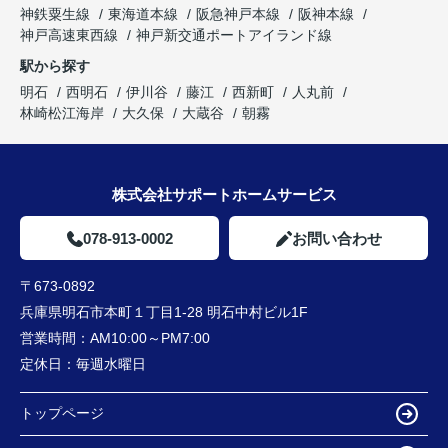
神鉄粟生線
東海道本線
阪急神戸本線
阪神本線
神戸高速東西線
神戸新交通ポートアイランド線
駅から探す
明石
西明石
伊川谷
藤江
西新町
人丸前
林崎松江海岸
大久保
大蔵谷
朝霧
株式会社サポートホームサービス
078-913-0002
お問い合わせ
〒673-0892
兵庫県明石市本町１丁目1-28 明石中村ビル1F
営業時間：
AM10:00～PM7:00
定休日：
毎週水曜日
トップページ