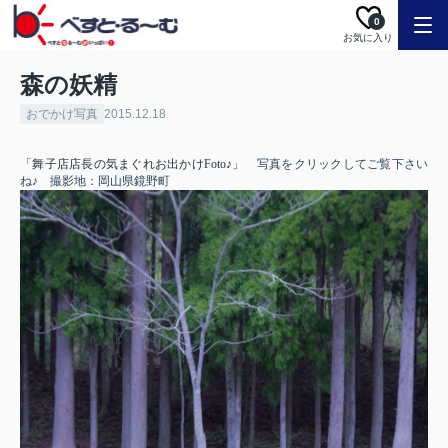
0
お気に入り
森の妖精
おでかけ写真
2015.12.18
「舞子店店長の気まぐれお出かけFoto♪」
写真をクリックしてご覧下さい
ね♪ 撮影地：岡山県鏡野町