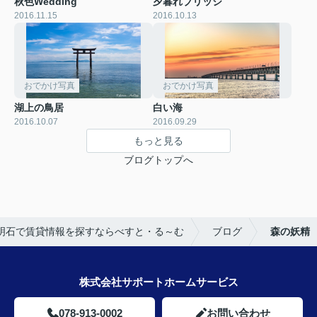
秋色Wedding
夕暮れブリッジ
2016.11.15
2016.10.13
おでかけ写真
おでかけ写真
湖上の鳥居
白い海
2016.10.07
2016.09.29
もっと見る
ブログトップへ
明石で賃貸情報を探すならべすと・る～む
ブログ
森の妖精
株式会社サポートホームサービス
078-913-0002
お問い合わせ