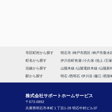
市区町村から探す
明石市
神戸市西区
神戸市垂水
町名から探す
伊川谷町有瀬
小久保
池上
王
沿線から探す
山陽本線
山陽電鉄本線
山陽新
駅から探す
明石
西明石
伊川谷
藤江
西新
株式会社サポートホームサービス
〒673-0892
兵庫県明石市本町１丁目1-28 明石中村ビル1F