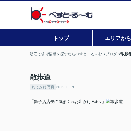
トップ
エリアか
散歩
明石で賃貸情報を探すならべすと・る～む
ブログ
散歩道
おでかけ写真
2015.11.19
「舞子店店長の気まぐれお出かけFoto♪」