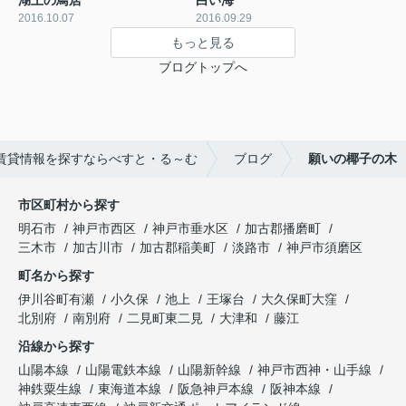
2016.10.07
2016.09.29
もっと見る
ブログトップへ
賃貸情報を探すならべすと・る～む
ブログ
願いの椰子の木
市区町村から探す
明石市
神戸市西区
神戸市垂水区
加古郡播磨町
三木市
加古川市
加古郡稲美町
淡路市
神戸市須磨区
町名から探す
伊川谷町有瀬
小久保
池上
王塚台
大久保町大窪
北別府
南別府
二見町東二見
大津和
藤江
沿線から探す
山陽本線
山陽電鉄本線
山陽新幹線
神戸市西神・山手線
神鉄粟生線
東海道本線
阪急神戸本線
阪神本線