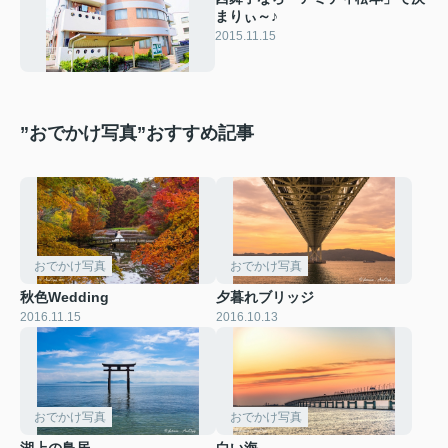
まりぃ～♪
2015.11.15
”おでかけ写真”おすすめ記事
おでかけ写真
おでかけ写真
秋色Wedding
夕暮れブリッジ
2016.11.15
2016.10.13
おでかけ写真
おでかけ写真
湖上の鳥居
白い海