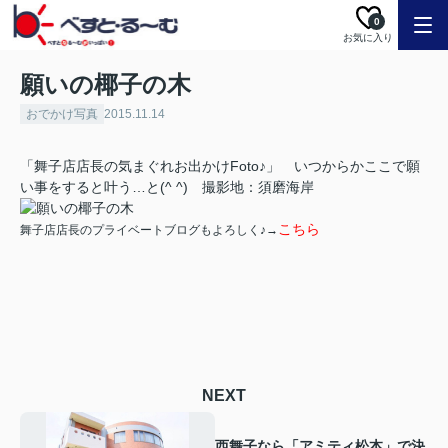
0
お気に入り
願いの椰子の木
おでかけ写真
2015.11.14
「舞子店店長の気まぐれお出かけFoto♪」 いつからかここで願
い事をすると叶う…と(^ ^) 撮影地：須磨海岸
こちら
舞子店店長のプライベートブログもよろしく♪→
NEXT
西舞子なら「アミティ松本」で決