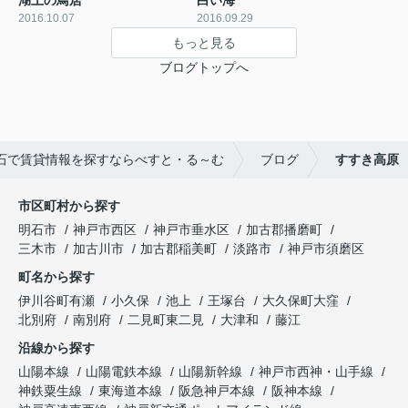
2016.10.07
2016.09.29
もっと見る
ブログトップへ
石で賃貸情報を探すならべすと・る～む
ブログ
すすき高原
市区町村から探す
明石市
神戸市西区
神戸市垂水区
加古郡播磨町
三木市
加古川市
加古郡稲美町
淡路市
神戸市須磨区
町名から探す
伊川谷町有瀬
小久保
池上
王塚台
大久保町大窪
北別府
南別府
二見町東二見
大津和
藤江
沿線から探す
山陽本線
山陽電鉄本線
山陽新幹線
神戸市西神・山手線
神鉄粟生線
東海道本線
阪急神戸本線
阪神本線