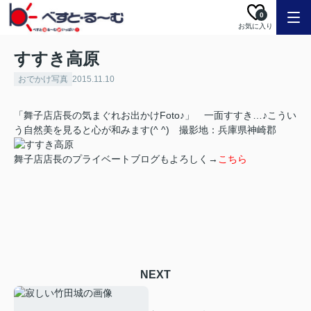
0
お気に入り
すすき高原
おでかけ写真
2015.11.10
「舞子店店長の気まぐれお出かけFoto♪」 一面すすき…♪こうい
う自然美を見ると心が和みます(^ ^) 撮影地：兵庫県神崎郡
舞子店店長のプライベートブログもよろしく→
こちら
NEXT