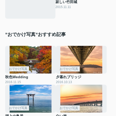
寂しい竹田城
2015.11.11
”おでかけ写真”おすすめ記事
おでかけ写真
おでかけ写真
秋色Wedding
夕暮れブリッジ
2016.11.15
2016.10.13
おでかけ写真
おでかけ写真
湖上の鳥居
白い海