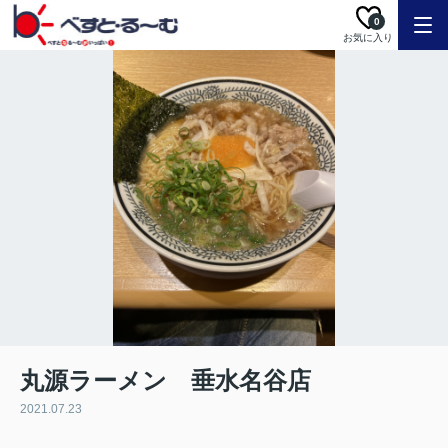
0
お気に入り
丸源ラーメン 垂水名谷店
2021.07.23