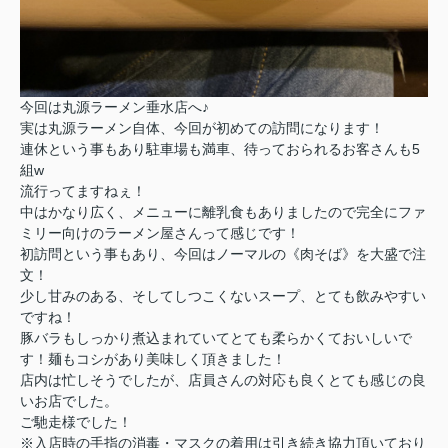
今回は丸源ラーメン垂水店へ♪
実は丸源ラーメン自体、今回が初めての訪問になります！
連休という事もあり駐車場も満車、待っておられるお客さんも5
組w
流行ってますねぇ！
中はかなり広く、メニューに
離乳食もありましたので完全に
ファ
ミリー向けのラーメン屋さんって感じです！
初訪問という事もあり、今回はノーマルの《肉そば》を大盛で注
文！
少し甘みのある、そしてしつこくないスープ、とても飲みやすい
ですね！
豚バラもしっかり煮込まれていてとても柔らかくておいしいで
す！麺もコシがあり美味しく頂きました！
店内は忙しそうでしたが、店員さんの対応も良くとても感じの良
いお店でした。
ご馳走様でした！
※入店時の手指の消毒・マスクの着用は引き続き協力頂いており