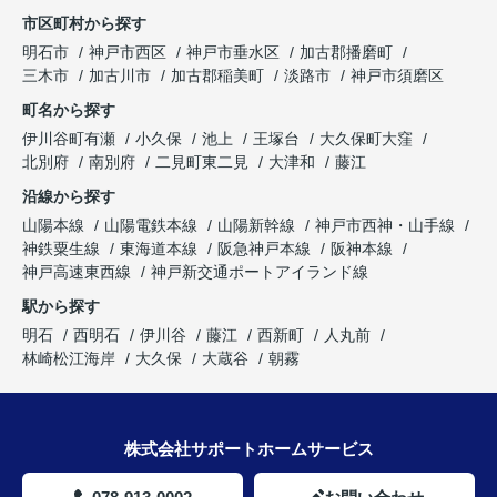
市区町村から探す
明石市
神戸市西区
神戸市垂水区
加古郡播磨町
三木市
加古川市
加古郡稲美町
淡路市
神戸市須磨区
町名から探す
伊川谷町有瀬
小久保
池上
王塚台
大久保町大窪
北別府
南別府
二見町東二見
大津和
藤江
沿線から探す
山陽本線
山陽電鉄本線
山陽新幹線
神戸市西神・山手線
神鉄粟生線
東海道本線
阪急神戸本線
阪神本線
神戸高速東西線
神戸新交通ポートアイランド線
駅から探す
明石
西明石
伊川谷
藤江
西新町
人丸前
林崎松江海岸
大久保
大蔵谷
朝霧
株式会社サポートホームサービス