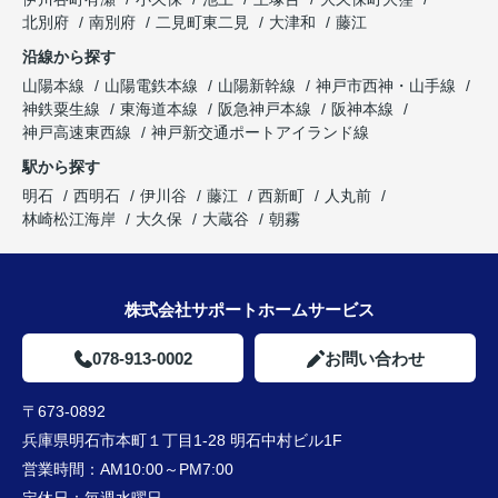
北別府
南別府
二見町東二見
大津和
藤江
沿線から探す
山陽本線
山陽電鉄本線
山陽新幹線
神戸市西神・山手線
神鉄粟生線
東海道本線
阪急神戸本線
阪神本線
神戸高速東西線
神戸新交通ポートアイランド線
駅から探す
明石
西明石
伊川谷
藤江
西新町
人丸前
林崎松江海岸
大久保
大蔵谷
朝霧
株式会社サポートホームサービス
078-913-0002
お問い合わせ
〒673-0892
兵庫県明石市本町１丁目1-28 明石中村ビル1F
営業時間：
AM10:00～PM7:00
定休日：
毎週水曜日