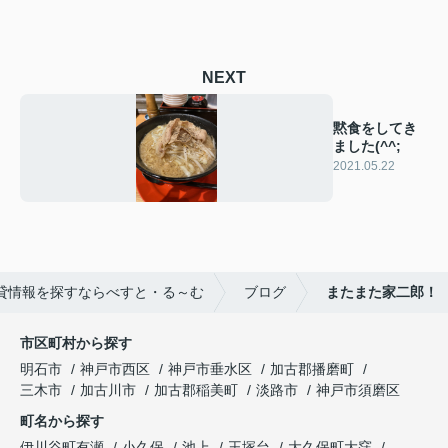
NEXT
黙食をしてき
ました(^^;
2021.05.22
貸情報を探すならべすと・る～む
ブログ
またまた家二郎！
市区町村から探す
明石市
神戸市西区
神戸市垂水区
加古郡播磨町
三木市
加古川市
加古郡稲美町
淡路市
神戸市須磨区
町名から探す
伊川谷町有瀬
小久保
池上
王塚台
大久保町大窪