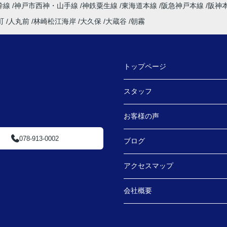
幹線
神戸市西神・山手線
神鉄粟生線
東海道本線
阪急神戸本線
阪神
町
人丸前
林崎松江海岸
大久保
大蔵谷
朝霧
トップページ
スタッフ
お客様の声
078-913-0002
ブログ
アクセスマップ
会社概要