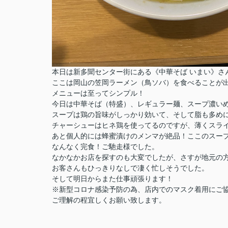
本日は新多聞センター街にある《中華そば いまい》さ
ここは岡山の笠岡ラーメン（鳥ソバ）を食べることが出
メニューは至ってシンプル！
今日は中華そば（特盛）、レギュラー麺、スープ濃いめ
スープは鶏の旨味がしっかり効いて、そして脂も多め
チャーシューはヒネ鶏を使ってるのですが、薄くスライ
あと個人的には蜂蜜漬けのメンマが絶品！ここのスープ
なんなく完食！ご馳走様でした。
なかなかお店を探すのも大変でしたが、さすが地元の
お客さんもひっきりなしで凄く忙しそうでした。
そして明日からまた仕事頑張ります！
※新型コロナ感染予防の為、店内でのマスク着用にご
ご理解の程宜しくお願い致します。