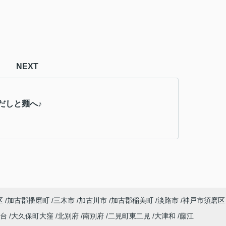
NEXT
だしと麺へ♪
区
加古郡播磨町
三木市
加古川市
加古郡稲美町
淡路市
神戸市須磨区
塚台
大久保町大窪
北別府
南別府
二見町東二見
大津和
藤江