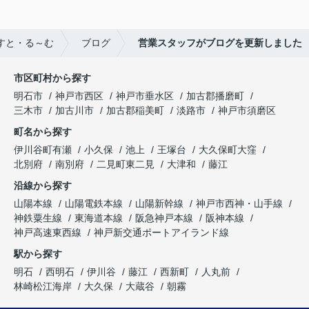
すと・る～む
ブログ
営業スタッフがブログを更新しました
市区町村から探す
明石市
神戸市西区
神戸市垂水区
加古郡播磨町
三木市
加古川市
加古郡稲美町
淡路市
神戸市須磨区
町名から探す
伊川谷町有瀬
小久保
池上
王塚台
大久保町大窪
北別府
南別府
二見町東二見
大津和
藤江
沿線から探す
山陽本線
山陽電鉄本線
山陽新幹線
神戸市西神・山手線
神鉄粟生線
東海道本線
阪急神戸本線
阪神本線
神戸高速東西線
神戸新交通ポートアイランド線
駅から探す
明石
西明石
伊川谷
藤江
西新町
人丸前
林崎松江海岸
大久保
大蔵谷
朝霧