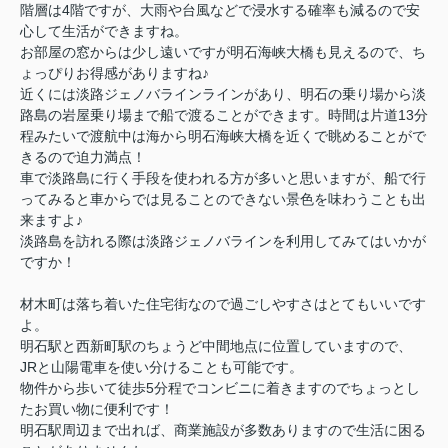
階層は4階ですが、大雨や台風などで浸水する確率も減るので安
心して生活ができますね。
お部屋の窓からは少し遠いですが明石海峡大橋も見えるので、ち
ょっぴりお得感がありますね♪
近くには淡路ジェノバラインラインがあり、明石の乗り場から淡
路島の岩屋乗り場まで船で渡ることができます。時間は片道13分
程みたいで渡航中は海から明石海峡大橋を近くで眺めることがで
きるので迫力満点！
車で淡路島に行く手段を使われる方が多いと思いますが、船で行
ってみると車からでは見ることのできない景色を味わうことも出
来ますよ♪
淡路島を訪れる際は淡路ジェノバラインを利用してみてはいかが
ですか！
材木町は落ち着いた住宅街なので過ごしやすさはとてもいいです
よ。
明石駅と西新町駅のちょうど中間地点に位置していますので、
JRと山陽電車を使い分けることも可能です。
物件から歩いて徒歩5分程でコンビニに着きますのでちょっとし
たお買い物に便利です！
明石駅周辺まで出れば、商業施設が多数ありますので生活に困る