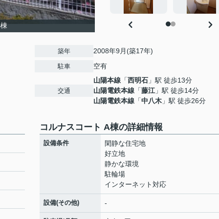
B棟
2008年9月(築17年)
築年
空有
駐車
山陽本線
「
西明石
」駅 徒歩13分
山陽電鉄本線
「
藤江
」駅 徒歩14分
交通
山陽電鉄本線
「
中八木
」駅 徒歩26分
コルナスコート A棟の詳細情報
設備条件
閑静な住宅地
好立地
静かな環境
駐輪場
インターネット対応
設備(その他)
-