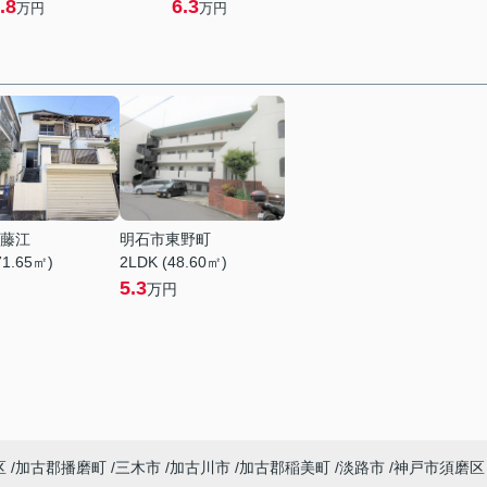
.8
6.3
万円
万円
藤江
明石市東野町
71.65㎡)
2LDK (48.60㎡)
5.3
万円
区
加古郡播磨町
三木市
加古川市
加古郡稲美町
淡路市
神戸市須磨区