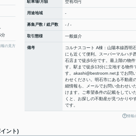
駐車場/月額
空有/0円
用途地域
-
募集戸数 / 総戸数
- / -
分
6分
取引態様
一般媒介
情報の見方
備考
コルナスコート A棟：山陽本線西明
にも近くて便利。スーパーマルハチ
石店まで徒歩5分です。最上階の物件
す。駅まで徒歩13分に立地する物件
す。akashi@bestroom.netまでお問
わせください。明石市にある不動産
細情報も、メールでお問い合わせい
けます。ご希望条件の記載をしてい
くと、お探しの不動産が見つかりや
です。
情報
イント)