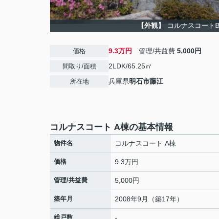
【外観】
コルナスコート
9.3万円
管理/共益費
5,000円
価格
2LDK/65.25㎡
間取り/面積
兵庫県
明石市
藤江
所在地
コルナスコート A棟の基本情報
物件名
コルナスコート A棟
価格
9.3万円
管理/共益費
5,000円
築年月
2008年9月（築17年）
総戸数
-