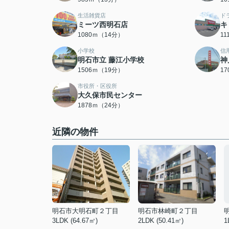
生活雑貨店
ド
ミーツ西明石店
キ
1080ｍ（14分）
1
小学校
信
明石市立 藤江小学校
神
1506ｍ（19分）
1
市役所・区役所
大久保市民センター
1878ｍ（24分）
近隣の物件
明石市大明石町２丁目
明石市林崎町２丁目
3LDK (64.67㎡)
2LDK (50.41㎡)
1