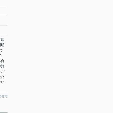
石駅
西明
で
で
い合
の詳
ただ
ただ
すい
の見方