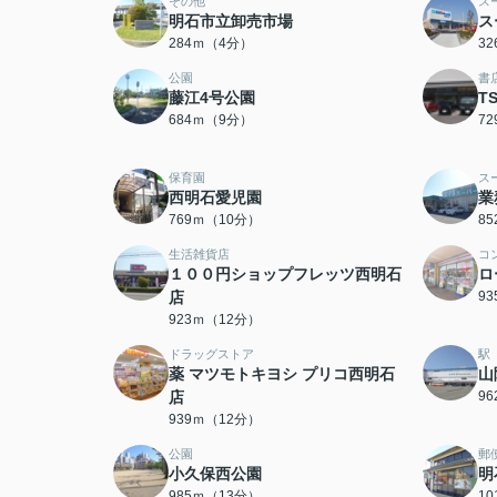
その他
ス
明石市立卸売市場
ス
284ｍ（4分）
3
公園
書
藤江4号公園
T
684ｍ（9分）
7
保育園
ス
西明石愛児園
業
769ｍ（10分）
8
生活雑貨店
コ
１００円ショップフレッツ西明石
ロ
店
9
923ｍ（12分）
ドラッグストア
駅
薬 マツモトキヨシ プリコ西明石
山
店
9
939ｍ（12分）
公園
郵
小久保西公園
明
985ｍ（13分）
1