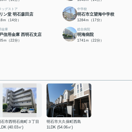
ラッグストア
中学校
リン堂 明石森田店
明石市立望海中学校
118ｍ（14分）
1284ｍ（17分）
用金庫
総合病院
戸信用金庫 西明石支店
明海病院
705ｍ（22分）
1741ｍ（22分）
明石市西明石南町３丁目
明石市大久保町西島
LDK (40.03㎡)
1LDK (54.06㎡)