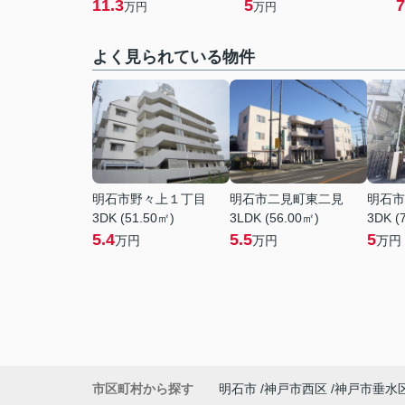
11.3
5
7
万円
万円
よく見られている物件
明石市野々上１丁目
明石市二見町東二見
明石市
3DK (51.50㎡)
3LDK (56.00㎡)
3DK (
5.4
5.5
5
万円
万円
万円
市区町村から探す
明石市
神戸市西区
神戸市垂水