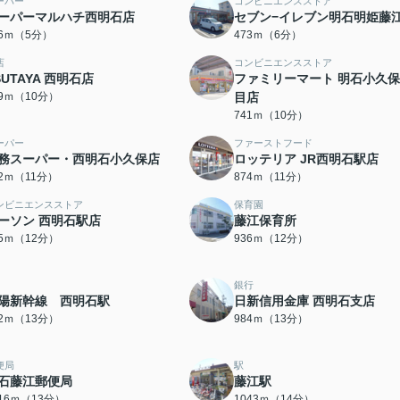
ーパー
コンビニエンスストア
ーパーマルハチ西明石店
セブン−イレブン明石明姫藤
26ｍ（5分）
473ｍ（6分）
店
コンビニエンスストア
SUTAYA 西明石店
ファミリーマート 明石小久
29ｍ（10分）
目店
741ｍ（10分）
ーパー
ファーストフード
務スーパー・西明石小久保店
ロッテリア JR西明石駅店
52ｍ（11分）
874ｍ（11分）
ンビニエンスストア
保育園
ーソン 西明石駅店
藤江保育所
35ｍ（12分）
936ｍ（12分）
銀行
陽新幹線 西明石駅
日新信用金庫 西明石支店
62ｍ（13分）
984ｍ（13分）
便局
駅
石藤江郵便局
藤江駅
016ｍ（13分）
1043ｍ（14分）