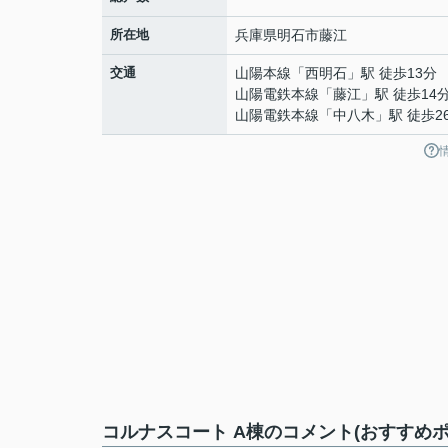
所在地
兵庫県
明石市
藤江
交通
山陽本線
「
西明石
」駅 徒歩13分
山陽電鉄本線
「
藤江
」駅 徒歩14
山陽電鉄本線
「
中八木
」駅 徒歩2
コルナスコート A棟のコメント(おすすめポ