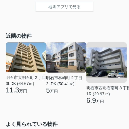
地図アプリで見る
近隣の物件
明石市大明石町２丁目
明石市林崎町２丁目
3LDK (64.67㎡)
2LDK (50.41㎡)
明石市西明石南町３丁
11.3
5
万円
万円
1R (29.97㎡)
6.9
万円
よく見られている物件