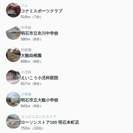
ジム
コナミスポーツクラブ
519ｍ（7分）
中学校
明石市立衣川中学校
580ｍ（8分）
幼稚園
大観幼稚園
608ｍ（8分）
小児科
えいこう小児科医院
617ｍ（8分）
小学校
明石市立大観小学校
643ｍ（9分）
コンビニエンスストア
ローソンストア100 明石本町店
753ｍ（10分）