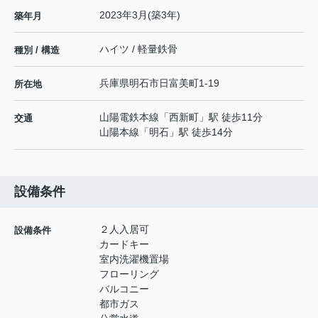
2023年3月(築3年)
築年月
ハイツ / 軽量鉄骨
種別 / 構造
兵庫県
明石市
日富美町
1-19
所在地
山陽電鉄本線
「
西新町
」駅 徒歩11分
交通
山陽本線
「
明石
」駅 徒歩14分
設備条件
２人入居可
設備条件
カードキー
室内洗濯機置場
フローリング
バルコニー
都市ガス