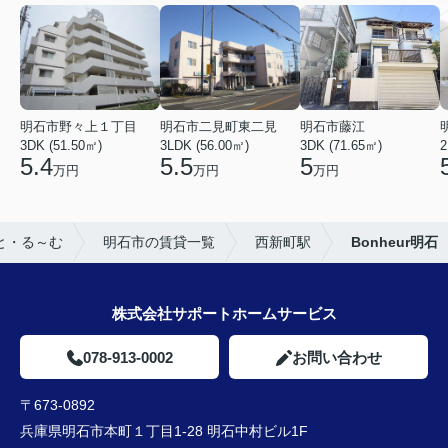
明石市野々上１丁目
明石市二見町東二見
明石市藤江
3DK (51.50㎡)
3LDK (56.00㎡)
3DK (71.65㎡)
2
5.4
5.5
5
万円
万円
万円
と・る～む
明石市の賃貸一覧
西新町駅
Bonheur明石
株式会社サポートホームサービス
078-913-0002
お問い合わせ
〒673-0892
兵庫県明石市本町１丁目1-28 明石中村ビル1F