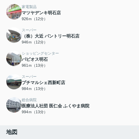
家電製品
マツヤデンキ明石店
926ｍ（12分）
スーパー
（株）大近 パントリー明石店
946ｍ（12分）
ショッピングセンター
パピオス明石
961ｍ（13分）
スーパー
プチマルシェ西新町店
984ｍ（13分）
総合病院
医療法人社団 医仁会 ふくやま病院
994ｍ（13分）
地図