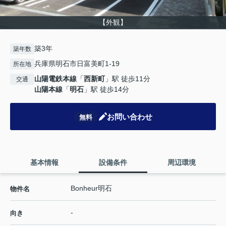
【外観】
築3年
築年数
兵庫県明石市日富美町1-19
所在地
山陽電鉄本線
「
西新町
」駅 徒歩11分
交通
山陽本線
「
明石
」駅 徒歩14分
お問い合わせ
無料
基本情報
設備条件
周辺環境
Bonheur明石
物件名
-
向き