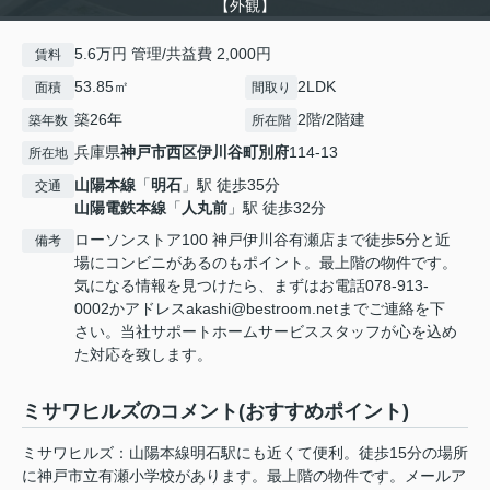
【外観】
5.6万円 管理/共益費 2,000円
賃料
53.85㎡
2LDK
面積
間取り
築26年
2階/2階建
築年数
所在階
兵庫県
神戸市西区
伊川谷町別府
114-13
所在地
山陽本線
「
明石
」駅 徒歩35分
交通
山陽電鉄本線
「
人丸前
」駅 徒歩32分
ローソンストア100 神戸伊川谷有瀬店まで徒歩5分と近
備考
場にコンビニがあるのもポイント。最上階の物件です。
気になる情報を見つけたら、まずはお電話078-913-
0002かアドレスakashi@bestroom.netまでご連絡を下
さい。当社サポートホームサービススタッフが心を込め
た対応を致します。
ミサワヒルズのコメント(おすすめポイント)
ミサワヒルズ：山陽本線明石駅にも近くて便利。徒歩15分の場所
に神戸市立有瀬小学校があります。最上階の物件です。メールア