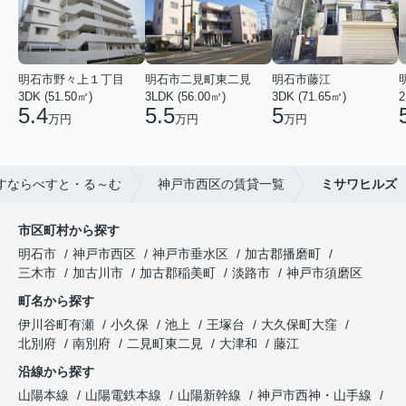
明石市野々上１丁目
明石市二見町東二見
明石市藤江
3DK (51.50㎡)
3LDK (56.00㎡)
3DK (71.65㎡)
2
5.4
5.5
5
万円
万円
万円
すならべすと・る～む
神戸市西区の賃貸一覧
ミサワヒルズ
市区町村から探す
明石市
神戸市西区
神戸市垂水区
加古郡播磨町
三木市
加古川市
加古郡稲美町
淡路市
神戸市須磨区
町名から探す
伊川谷町有瀬
小久保
池上
王塚台
大久保町大窪
北別府
南別府
二見町東二見
大津和
藤江
沿線から探す
山陽本線
山陽電鉄本線
山陽新幹線
神戸市西神・山手線