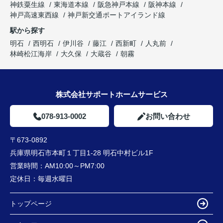
神鉄粟生線
東海道本線
阪急神戸本線
阪神本線
神戸高速東西線
神戸新交通ポートアイランド線
駅から探す
明石
西明石
伊川谷
藤江
西新町
人丸前
林崎松江海岸
大久保
大蔵谷
朝霧
株式会社サポートホームサービス
078-913-0002
お問い合わせ
〒673-0892
兵庫県明石市本町１丁目1-28 明石中村ビル1F
営業時間：
AM10:00～PM7:00
定休日：
毎週水曜日
トップページ