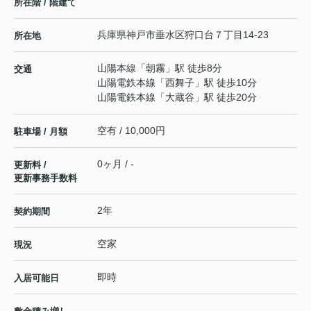
所在階 / 階建て
兵庫県
神戸市垂水区
狩口台
７丁目14-23
所在地
山陽本線
「
朝霧
」駅 徒歩8分
交通
山陽電鉄本線
「
西舞子
」駅 徒歩10分
山陽電鉄本線
「
大蔵谷
」駅 徒歩20分
空有 / 10,000円
駐車場 / 月額
0ヶ月 / -
更新料 /
更新事務手数料
2年
契約期間
空家
現況
即時
入居可能日
-