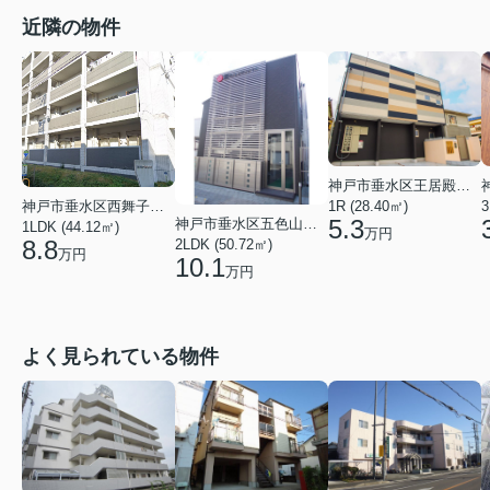
近隣の物件
神戸市垂水区王居殿１丁目
神戸市垂水区西舞子７丁目
1R (28.40㎡)
3
5.3
神戸市垂水区五色山２丁目
1LDK (44.12㎡)
万円
8.8
2LDK (50.72㎡)
万円
10.1
万円
よく見られている物件