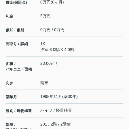
0万円(0ヶ月)
敷金(保証金)
5万円
礼金
0万円 / 0万円
償却 / 敷引
1K
間取り / 詳細
洋室 6.0帖
/
K 4.0帖
23.00㎡ / -
面積 /
バルコニー面積
南東
向き
1995年11月(築30年)
築年月
ハイツ / 軽量鉄骨
種別 / 建物構造
201 / 2階 / 2階建
部屋 /