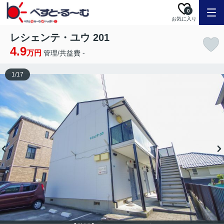
0
お気に入り
レシェンテ・ユウ 201
4.9
万円
管理/共益費 -
1
/
17