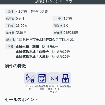
【外観】レシェンテ・ユウ
4.9万円 管理/共益費 -
賃料
0ヶ月
5万円
保証金
礼金
23.00㎡
1K
面積
間取り
築30年
2階/2階建
築年数
所在階
兵庫県
神戸市垂水区
狩口台
７丁目14-23
所在地
山陽本線
「
朝霧
」駅 徒歩8分
交通
山陽電鉄本線
「
西舞子
」駅 徒歩10分
山陽電鉄本線
「
大蔵谷
」駅 徒歩20分
物件の特徴
バストイレ
室内洗濯機
TVモニタ
独立洗面台
別
置場
付きインタ
ーホン
セールスポイント