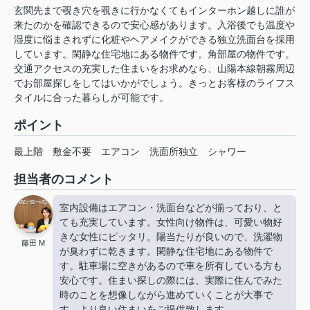
玄関先まで覗き穴を覗きに行かなくてもインターホン越しに誰が
来たのかを確認できるので安心感があります。入浴後でも温度や
湿度に悩まされずに化粧やヘアメイクができる独立洗面台を採用
しています。閑静な住宅地にある物件です。角部屋の物件です。
交通アクセスの充実した住まいをお求めなら、山陽本線朝霧周辺
でお部屋探しをしてはいかがでしょう。きっとお客様のライフス
タイルに合った暮らしが可能です。
ポイント
最上階
敷金不要
エアコン
洗面所独立
シャワー
担当者のコメント
室内設備はエアコン・洗面台などが揃っており、と
ても充実しています。女性向け物件は、可愛い物好
きな女性にピッタリ。陽当たりが良いので、洗濯物
藤田 M
が臭わずに乾きます。閑静な住宅地にある物件で
す。駐車場に空きがあるので車を所有している方も
安心です。住まい探しの際には、実際に住んでみた
時のことを想像しながら進めていくことが大事で
す。より良い住まいをご提供致します。