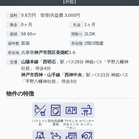
【外観】
9.8万円 管理/共益費 3,000円
賃料
0ヶ月
1ヶ月
敷金
礼金
58.60㎡
2LDK
面積
間取り
新築
2階/2階建
築年数
所在階
兵庫県
神戸市西区
長畑町
1‐6
所在地
山陽本線
「
西明石
」駅 バス28分 神姫バス「平野八幡神
交通
社前」 停歩4分
神戸市西神・山手線
「
西神中央
」駅 バス21分 神姫バス
「平野八幡神社前」 停歩3分
物件の特徴
バストイレ
室内洗濯機
TVモニタ
カウンター
別
置場
付きインタ
キッチン
ーホン