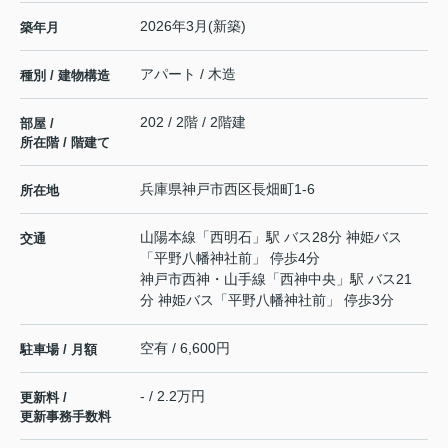
2026年3月(新築)
築年月
アパート / 木造
種別 / 建物構造
202 / 2階 / 2階建
部屋 /
所在階 / 階建て
兵庫県
神戸市西区
長畑町
1‐6
所在地
山陽本線
「
西明石
」駅 バス28分 神姫バス
交通
「平野八幡神社前」 停歩4分
神戸市西神・山手線
「
西神中央
」駅 バス21
分 神姫バス「平野八幡神社前」 停歩3分
空有 / 6,600円
駐車場 / 月額
- / 2.2万円
更新料 /
更新事務手数料