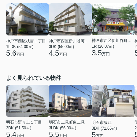
神戸市西区伊川谷町有瀬
神戸市西区枝吉１丁目
神戸市西区伊川谷町有瀬
1R (26.07㎡)
1LDK (54.00㎡)
3DK (55.00㎡)
2
3.5
5.6
4.5
万円
万円
万円
よく見られている物件
明石市野々上１丁目
明石市二見町東二見
明石市藤江
3DK (51.50㎡)
3LDK (56.00㎡)
2
3DK (71.65㎡)
5.4
5.5
5
万円
万円
万円