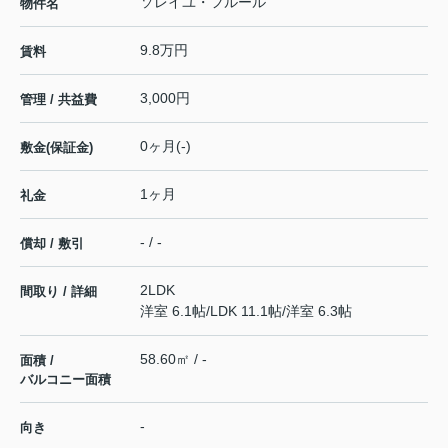
ソレイユ・フルール
物件名
9.8万円
賃料
3,000円
管理 / 共益費
0ヶ月(-)
敷金(保証金)
1ヶ月
礼金
- / -
償却 / 敷引
2LDK
間取り / 詳細
洋室 6.1帖
/
LDK 11.1帖
/
洋室 6.3帖
58.60㎡ / -
面積 /
バルコニー面積
-
向き