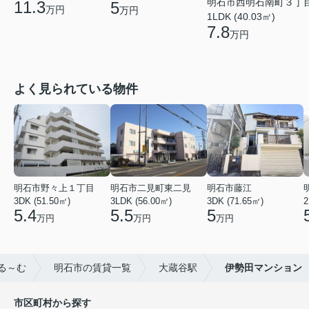
明石市西明石南町３丁
11.3
5
万円
万円
1LDK (40.03㎡)
7.8
万円
よく見られている物件
明石市野々上１丁目
明石市二見町東二見
明石市藤江
3DK (51.50㎡)
3LDK (56.00㎡)
3DK (71.65㎡)
2
5.4
5.5
5
万円
万円
万円
る～む
明石市の賃貸一覧
大蔵谷駅
伊勢田マンション
市区町村から探す