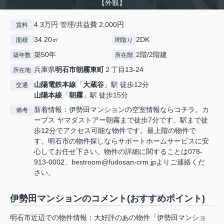
【外観】
4.3万円 管理/共益費 2,000円
賃料
34.20㎡
2DK
面積
間取り
築50年
2階/2階建
築年数
所在階
兵庫県
明石市
朝霧東町
２丁目13-24
所在地
山陽電鉄本線
「
大蔵谷
」駅 徒歩12分
交通
山陽本線
「
朝霧
」駅 徒歩15分
新着情報：伊勢田マンションの空室情報ならコチラ。カ
備考
ーブス ヤマダストアー朝霧まで徒歩7分です。駅まで徒
歩12分でアクセス可能な物件です。最上階の物件で
す。明石市の物件探しならサポートホームサービスに安
心してお任せ下さい。物件の詳細に関することは078-
913-0002、bestroom@fudosan-crm.jpよりご連絡くだ
さい。
伊勢田マンションのコメント(おすすめポイント)
明石市近辺での物件情報：大好評のあの物件「伊勢田マンショ