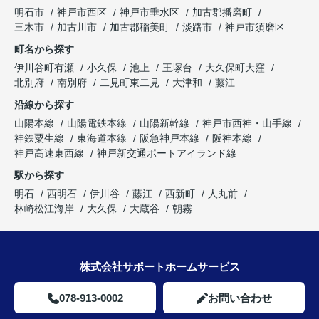
明石市
神戸市西区
神戸市垂水区
加古郡播磨町
三木市
加古川市
加古郡稲美町
淡路市
神戸市須磨区
町名から探す
伊川谷町有瀬
小久保
池上
王塚台
大久保町大窪
北別府
南別府
二見町東二見
大津和
藤江
沿線から探す
山陽本線
山陽電鉄本線
山陽新幹線
神戸市西神・山手線
神鉄粟生線
東海道本線
阪急神戸本線
阪神本線
神戸高速東西線
神戸新交通ポートアイランド線
駅から探す
明石
西明石
伊川谷
藤江
西新町
人丸前
林崎松江海岸
大久保
大蔵谷
朝霧
株式会社サポートホームサービス
078-913-0002
お問い合わせ