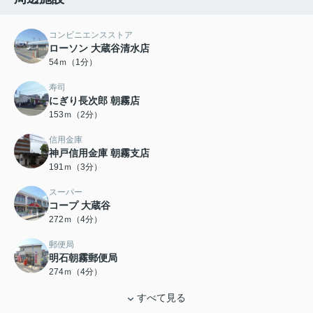
コンビニエンスストア
ローソン 大蔵谷清水店
54ｍ（1分）
寿司
にぎり長次郎 朝霧店
153ｍ（2分）
信用金庫
神戸信用金庫 朝霧支店
191ｍ（3分）
スーパー
コープ 大蔵谷
272ｍ（4分）
郵便局
明石朝霧郵便局
274ｍ（4分）
すべて見る