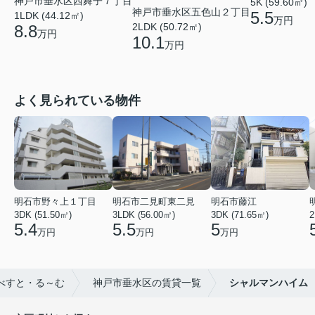
神戸市垂水区西舞子７丁目
5K (59.60㎡)
神戸市垂水区五色山２丁目
5.5
1LDK (44.12㎡)
万円
2LDK (50.72㎡)
8.8
万円
10.1
万円
よく見られている物件
明石市野々上１丁目
明石市二見町東二見
明石市藤江
3DK (51.50㎡)
3LDK (56.00㎡)
3DK (71.65㎡)
2
5.4
5.5
5
万円
万円
万円
べすと・る～む
神戸市垂水区の賃貸一覧
シャルマンハイム