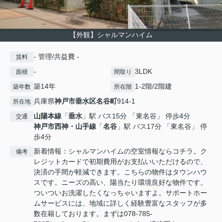
【外観】シャルマンハイム
- 管理/共益費 -
賃料
-
3LDK
面積
間取り
築14年
1-2階/2階建
築年数
所在階
兵庫県
神戸市垂水区
名谷町
914-1
所在地
山陽本線
「
垂水
」駅 バス15分 「東名谷」 停歩4分
交通
神戸市西神・山手線
「
名谷
」駅 バス17分 「東名谷」 停
歩4分
新着情報：シャルマンハイムの空室情報ならコチラ。ク
備考
レジットカードで初期費用がお支払いいただけるので、
決済の手間が軽減できます。こちらの物件はタウンハウ
スです。ニーズの高い、陽当たり環境良好な物件です。
ついついお洗濯したくなっちゃいますよ。サポートホー
ムサービスには、地域に詳しく経験豊富なスタッフが多
数在籍しております。まずは078-785-