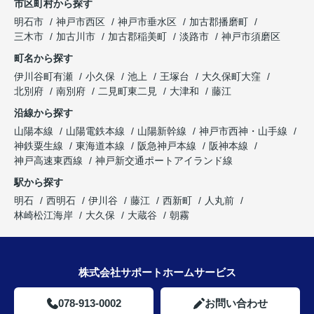
市区町村から探す
明石市
神戸市西区
神戸市垂水区
加古郡播磨町
三木市
加古川市
加古郡稲美町
淡路市
神戸市須磨区
町名から探す
伊川谷町有瀬
小久保
池上
王塚台
大久保町大窪
北別府
南別府
二見町東二見
大津和
藤江
沿線から探す
山陽本線
山陽電鉄本線
山陽新幹線
神戸市西神・山手線
神鉄粟生線
東海道本線
阪急神戸本線
阪神本線
神戸高速東西線
神戸新交通ポートアイランド線
駅から探す
明石
西明石
伊川谷
藤江
西新町
人丸前
林崎松江海岸
大久保
大蔵谷
朝霧
株式会社サポートホームサービス
078-913-0002
お問い合わせ