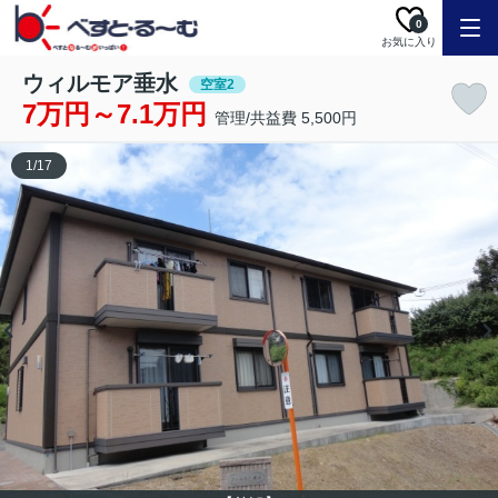
0
お気に入り
ウィルモア垂水
空室2
7万円～7.1万円
管理/共益費 5,500円
1
/
17