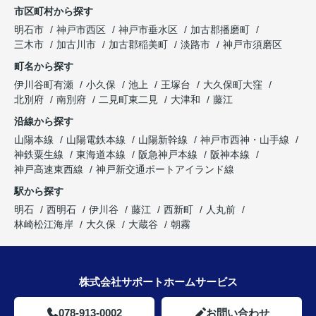
市区町村から探す
明石市
神戸市西区
神戸市垂水区
加古郡播磨町
三木市
加古川市
加古郡稲美町
淡路市
神戸市須磨区
町名から探す
伊川谷町有瀬
小久保
池上
王塚台
大久保町大窪
北別府
南別府
二見町東二見
大津和
藤江
沿線から探す
山陽本線
山陽電鉄本線
山陽新幹線
神戸市西神・山手線
神鉄粟生線
東海道本線
阪急神戸本線
阪神本線
神戸高速東西線
神戸新交通ポートアイランド線
駅から探す
明石
西明石
伊川谷
藤江
西新町
人丸前
林崎松江海岸
大久保
大蔵谷
朝霧
株式会社サポートホームサービス
078-913-0002
お問い合わせ