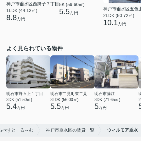
神戸市垂水区西舞子７丁目
5K (59.60㎡)
神戸市垂水区五色
5.5
1LDK (44.12㎡)
万円
2LDK (50.72㎡)
8.8
万円
10.1
万円
よく見られている物件
明石市野々上１丁目
明石市二見町東二見
明石市藤江
3DK (51.50㎡)
3LDK (56.00㎡)
3DK (71.65㎡)
2
5.4
5.5
5
万円
万円
万円
らべすと・る～む
神戸市垂水区の賃貸一覧
ウィルモア垂水