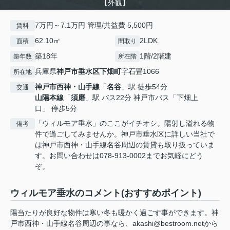
【外観】
7万円～7.1万円 管理/共益費 5,500円
賃料
62.10㎡
2LDK
面積
間取り
築18年
1階/2階建
築年数
所在階
兵庫県
神戸市垂水区
下畑町
字石畳1066
所在地
神戸市西神・山手線
「
名谷
」駅 徒歩54分
交通
山陽本線
「
須磨
」駅 バス22分 神戸市バス「下畑上
口」 停歩5分
「ウィルモア垂水」のここがイチオシ。陽射し溢れる物
備考
件で過ごしてみませんか。神戸市垂水区に詳しい当社で
は神戸市西神・山手線名谷周辺の賃貸も取り扱っていま
す。お問い合わせは078-913-0002までお気軽にどう
ぞ。
ウィルモア垂水のコメント(おすすめポイント)
陽当たりが良好な物件は寒い冬も暖かく過ごす事ができます。神
戸市西神・山手線名谷周辺の事なら、akashi@bestroom.netから