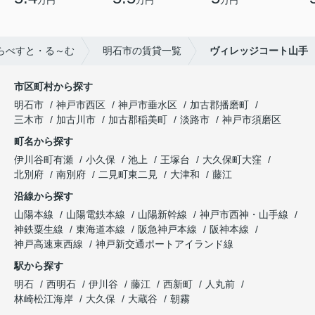
万円
万円
万円
らべすと・る～む
明石市の賃貸一覧
ヴィレッジコート山手
市区町村から探す
明石市
神戸市西区
神戸市垂水区
加古郡播磨町
三木市
加古川市
加古郡稲美町
淡路市
神戸市須磨区
町名から探す
伊川谷町有瀬
小久保
池上
王塚台
大久保町大窪
北別府
南別府
二見町東二見
大津和
藤江
沿線から探す
山陽本線
山陽電鉄本線
山陽新幹線
神戸市西神・山手線
神鉄粟生線
東海道本線
阪急神戸本線
阪神本線
神戸高速東西線
神戸新交通ポートアイランド線
駅から探す
明石
西明石
伊川谷
藤江
西新町
人丸前
林崎松江海岸
大久保
大蔵谷
朝霧