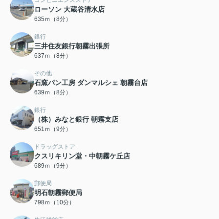
コンビニエンスストア
ローソン 大蔵谷清水店
635ｍ（8分）
銀行
三井住友銀行朝霧出張所
637ｍ（8分）
その他
石窯パン工房 ダンマルシェ 朝霧台店
639ｍ（8分）
銀行
（株）みなと銀行 朝霧支店
651ｍ（9分）
ドラッグストア
クスリキリン堂・中朝霧ケ丘店
689ｍ（9分）
郵便局
明石朝霧郵便局
798ｍ（10分）