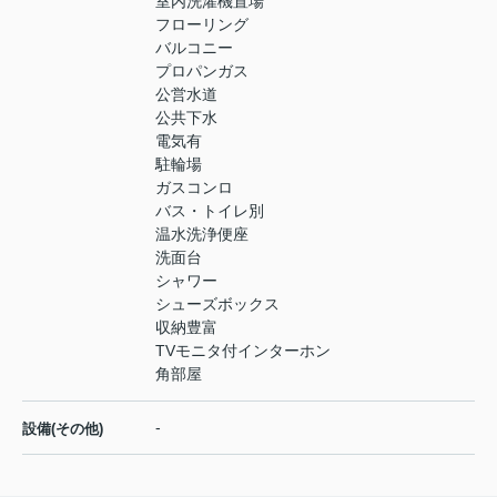
室内洗濯機置場
フローリング
バルコニー
プロパンガス
公営水道
公共下水
電気有
駐輪場
ガスコンロ
バス・トイレ別
温水洗浄便座
洗面台
シャワー
シューズボックス
収納豊富
TVモニタ付インターホン
角部屋
-
設備(その他)