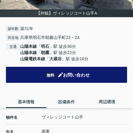
【外観】ヴィレッジコート山手A
築31年
築年数
兵庫県明石市朝霧山手町22－24
所在地
山陽本線
「
明石
」駅 徒歩36分
交通
山陽本線
「
朝霧
」駅 徒歩22分
山陽電鉄本線
「
大蔵谷
」駅 徒歩16分
お問い合わせ
無料
基本情報
設備条件
周辺環境
ヴィレッジコート山手
物件名
南東
向き