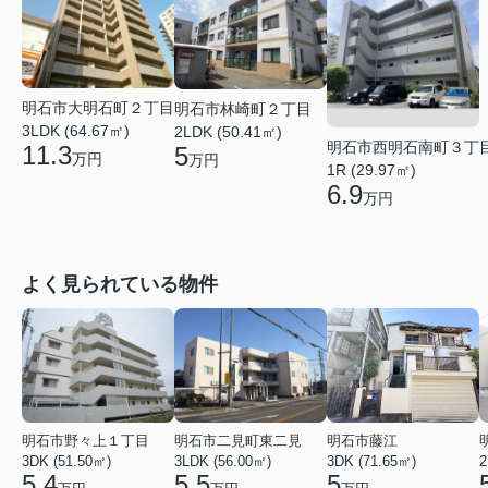
明石市大明石町２丁目
明石市林崎町２丁目
3LDK (64.67㎡)
2LDK (50.41㎡)
明石市西明石南町３丁
11.3
5
万円
万円
1R (29.97㎡)
6.9
万円
よく見られている物件
明石市野々上１丁目
明石市二見町東二見
明石市藤江
3DK (51.50㎡)
3LDK (56.00㎡)
3DK (71.65㎡)
2
5.4
5.5
5