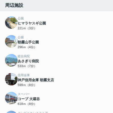
周辺施設
公園
ヒマラヤスギ公園
221ｍ（3分）
公園
朝霧山手公園
296ｍ（4分）
総合病院
あさぎり病院
533ｍ（7分）
信用金庫
神戸信用金庫 朝霧支店
599ｍ（8分）
スーパー
コープ 大蔵谷
618ｍ（8分）