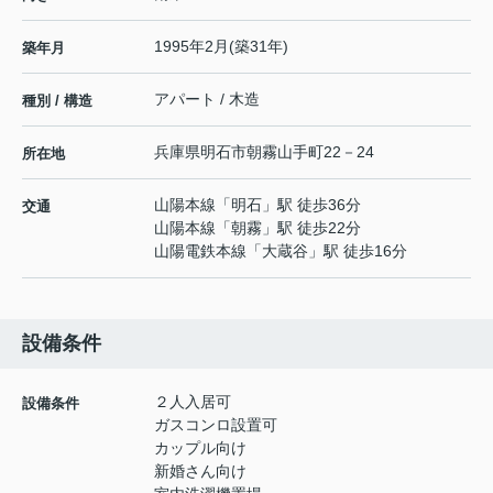
1995年2月(築31年)
築年月
アパート / 木造
種別 / 構造
兵庫県
明石市
朝霧山手町
22－24
所在地
山陽本線
「
明石
」駅 徒歩36分
交通
山陽本線
「
朝霧
」駅 徒歩22分
山陽電鉄本線
「
大蔵谷
」駅 徒歩16分
設備条件
２人入居可
設備条件
ガスコンロ設置可
カップル向け
新婚さん向け