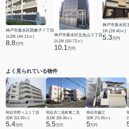
神戸市垂水区
神戸市垂水区西舞子７丁目
1R (28.40㎡)
神戸市垂水区五色山２丁目
5.3
1LDK (44.12㎡)
万円
2LDK (50.72㎡)
8.8
万円
10.1
万円
よく見られている物件
明石市野々上１丁目
明石市二見町東二見
明石市藤江
3DK (51.50㎡)
3LDK (56.00㎡)
3DK (71.65㎡)
2
5.4
5.5
5
万円
万円
万円