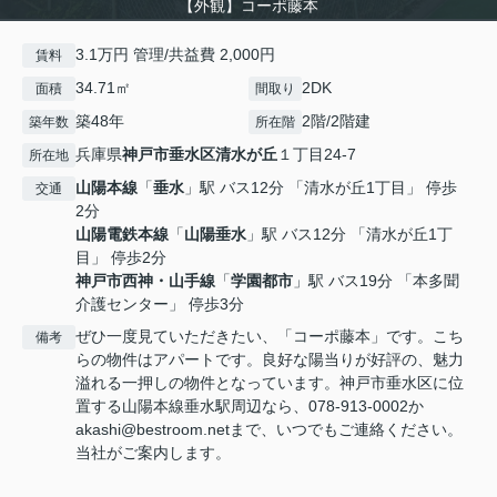
【外観】コーポ藤本
3.1万円 管理/共益費 2,000円
賃料
34.71㎡
2DK
面積
間取り
築48年
2階/2階建
築年数
所在階
兵庫県
神戸市垂水区
清水が丘
１丁目24-7
所在地
山陽本線
「
垂水
」駅 バス12分 「清水が丘1丁目」 停歩
交通
2分
山陽電鉄本線
「
山陽垂水
」駅 バス12分 「清水が丘1丁
目」 停歩2分
神戸市西神・山手線
「
学園都市
」駅 バス19分 「本多聞
介護センター」 停歩3分
ぜひ一度見ていただきたい、「コーポ藤本」です。こち
備考
らの物件はアパートです。良好な陽当りが好評の、魅力
溢れる一押しの物件となっています。神戸市垂水区に位
置する山陽本線垂水駅周辺なら、078-913-0002か
akashi@bestroom.netまで、いつでもご連絡ください。
当社がご案内します。