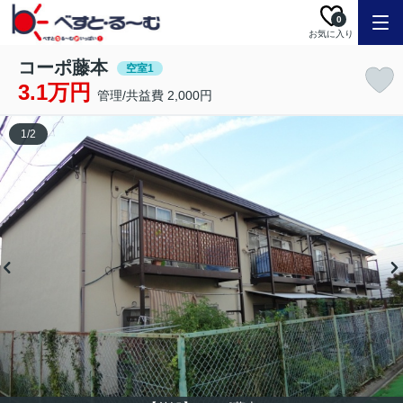
0
お気に入り
コーポ藤本
空室1
3.1万円
管理/共益費 2,000円
1
/
2