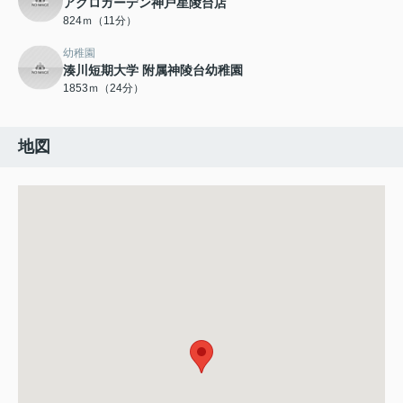
アグロガーデン神戸星陵台店
824ｍ（11分）
幼稚園
湊川短期大学 附属神陵台幼稚園
1853ｍ（24分）
地図