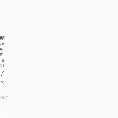
西明
店ま
も
物
ショ
本線
イフ
2
まで
の見方