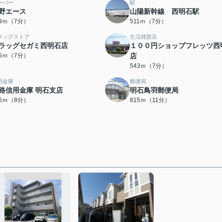
ーパー
駅
野エース
山陽新幹線 西明石駅
09ｍ（7分）
511ｍ（7分）
ラッグストア
生活雑貨店
ラッグセガミ西明石店
１００円ショップフレッツ西
35ｍ（7分）
店
543ｍ（7分）
用金庫
郵便局
路信用金庫 明石支店
明石鳥羽郵便局
66ｍ（8分）
815ｍ（11分）