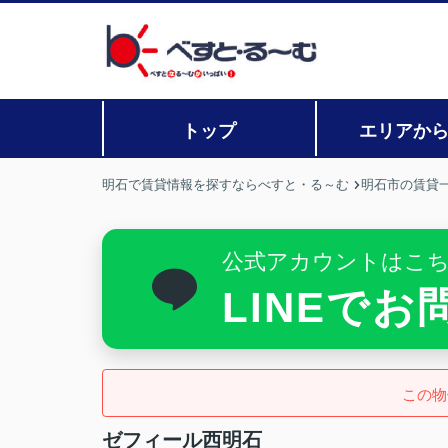
トップ
エリアか
明石で賃貸情報を探すならべすと・る～む
明石市の賃貸
公式アカウントはこ
LINEで
この物
ゼフィール西明石