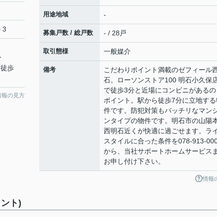
用途地域
-
－3
募集戸数 / 総戸数
- / 28戸
取引態様
一般媒介
分
 徒歩
備考
こだわりポイント満載のゼフィール
石。ローソンストア100 明石小久保
で徒歩3分と近場にコンビニがあるの
情報の見方
ポイント。駅から徒歩7分に立地する
件です。防犯対策もバッチリなマン
ンタイプの物件です。明石市の山陽
西明石近くが快適に過ごせます。ラ
スタイルに合った条件を078-913-000
から、当社サポートホームサービス
お申し付け下さい。
情報
ント)