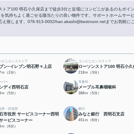
トア100 明石小久保店まで徒歩3分と近場にコンビニがあるのもポイ
りを気持ちよく過ごせる陽当たりの良い物件です。サポートホームサー
078-913-0002/han.akashi@bestroom.netまでお気軽に
ンビニエンスストア
コンビニエンスストア
ブン−イレブン明石野々上店
ローソンストア100 明石小久
47ｍ（2分）
218ｍ（3分）
ーパー
耳鼻科
ンディ西明石店
メープル耳鼻咽喉科
28ｍ（5分）
388ｍ（5分）
役所・区役所
銀行
石市役所 サービスコーナー西明
みなと銀行 西明石支店
サービスコーナー
451ｍ（6分）
48ｍ（6分）