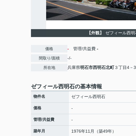
【外観】
ゼフィール西明
-
管理/共益費
-
価格
-/-
間取り/面積
兵庫県
明石市
西明石北町
３丁目4－3
所在地
ゼフィール西明石の基本情報
物件名
ゼフィール西明石
価格
-
管理/共益費
-
築年月
1976年11月（築49年）