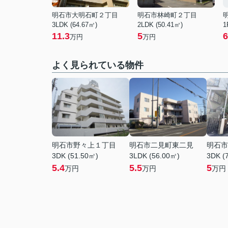
明石市大明石町２丁目
明石市林崎町２丁目
3LDK (64.67㎡)
2LDK (50.41㎡)
1
11.3
5
6
万円
万円
よく見られている物件
明石市野々上１丁目
明石市二見町東二見
明石市
3DK (51.50㎡)
3LDK (56.00㎡)
3DK (
5.4
5.5
5
万円
万円
万円