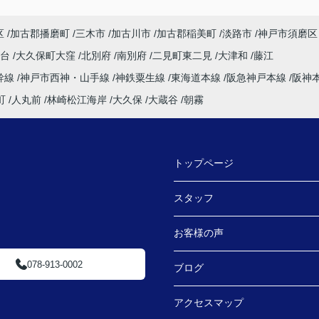
区
加古郡播磨町
三木市
加古川市
加古郡稲美町
淡路市
神戸市須磨区
塚台
大久保町大窪
北別府
南別府
二見町東二見
大津和
藤江
幹線
神戸市西神・山手線
神鉄粟生線
東海道本線
阪急神戸本線
阪神
町
人丸前
林崎松江海岸
大久保
大蔵谷
朝霧
トップページ
スタッフ
お客様の声
078-913-0002
ブログ
アクセスマップ