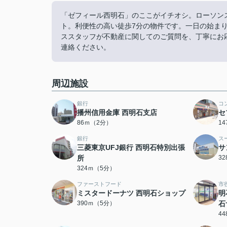
「ゼフィール西明石」のここがイチオシ。ローソンス
ト。利便性の高い徒歩7分の物件です。一日の始ま
ススタッフが不動産に関してのご質問を、丁寧にお応え致します。
連絡ください。
周辺施設
銀行
コ
播州信用金庫 西明石支店
セ
86ｍ（2分）
1
銀行
ス
三菱東京UFJ銀行 西明石特別出張
サ
所
3
324ｍ（5分）
ファーストフード
市
ミスタードーナツ 西明石ショップ
明
390ｍ（5分）
石
4