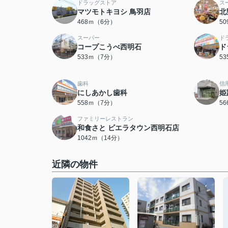
ドラッグストア
ス
マツモトキヨシ 鳥羽店
北
468ｍ（6分）
5
スーパー
ド
コープこうべ西明石
ド
533ｍ（7分）
5
歯科
信
にしあかし歯科
姫
558ｍ（7分）
5
ファミリーレストラン
和食さと ビエラタウン西明石店
1042ｍ（14分）
近隣の物件