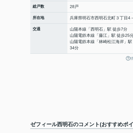
総戸数
28戸
所在地
兵庫県
明石市
西明石北町
３丁目4
交通
山陽本線
「
西明石
」駅 徒歩7分
山陽電鉄本線
「
藤江
」駅 徒歩25
山陽電鉄本線
「
林崎松江海岸
」駅
34分
ゼフィール西明石のコメント(おすすめポイ