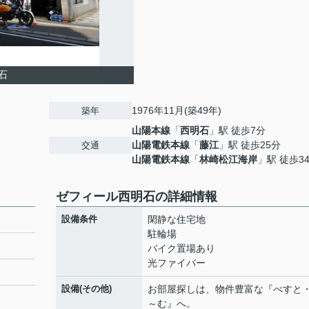
石
1976年11月(築49年)
築年
山陽本線
「
西明石
」駅 徒歩7分
山陽電鉄本線
「
藤江
」駅 徒歩25分
交通
山陽電鉄本線
「
林崎松江海岸
」駅 徒歩3
ゼフィール西明石の詳細情報
設備条件
閑静な住宅地
駐輪場
バイク置場あり
光ファイバー
設備(その他)
お部屋探しは、物件豊富な『べすと
～む』へ。