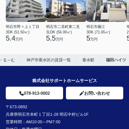
明石市野々上１丁目
明石市二見町東二見
明石市藤江
3DK (51.50㎡)
3LDK (56.00㎡)
3DK (71.65㎡)
2
5.4
5.5
5
万円
万円
万円
・る～む
神戸市垂水区の賃貸一覧
垂水駅
福田ハイツ
株式会社サポートホームサービス
078-913-0002
お問い合わせ
〒673-0892
兵庫県明石市本町１丁目1-28 明石中村ビル1F
営業時間：
AM10:00～PM7:00