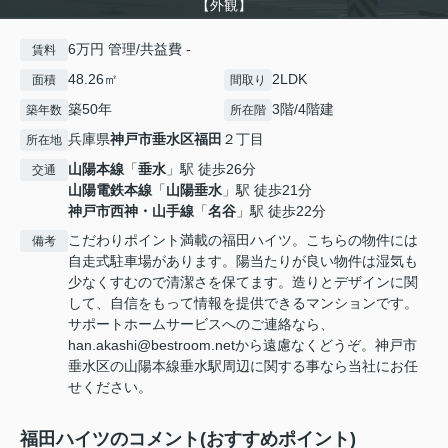
【外観】
6万円 管理/共益費 -
賃料
48.26㎡
2LDK
面積
間取り
築50年
3階/4階建
築年数
所在階
兵庫県
神戸市垂水区
福田
２丁目
所在地
山陽本線
「
垂水
」駅 徒歩26分
交通
山陽電鉄本線
「
山陽垂水
」駅 徒歩21分
神戸市西神・山手線
「
名谷
」駅 徒歩22分
こだわりポイント満載の福田ハイツ。こちらの物件には
備考
自走式駐車場があります。陽当たりが良い物件は湿気も
少なくすむので清潔さを保てます。造りとデザインに関
して、自信をもって情報を提供できるマンションです。
サポートホームサービスへのご連絡なら、
han.akashi@bestroom.netから遠慮なくどうぞ。神戸市
垂水区の山陽本線垂水駅周辺に関する事なら当社にお任
せください。
福田ハイツのコメント(おすすめポイント)