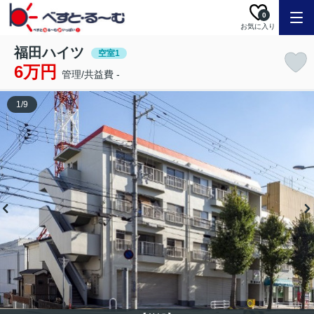
0
お気に入り
福田ハイツ
空室1
6万円
管理/共益費 -
1
/
9