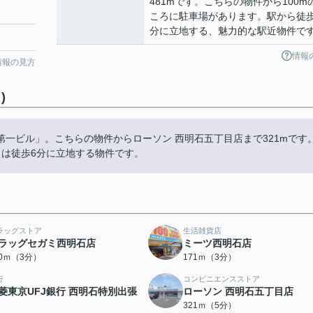
481mです。こちらの物件から100m
ころに駐車場があります。駅から徒歩
分に立地する、魅力的な駅近物件で
情報
情報の見方
)
一ビル」。こちらの物件からローソン 西明石五丁目店まで321mです
らは徒歩6分に立地する物件です。
ラッグストア
生活雑貨店
ラッグセガミ西明石店
ミーツ西明石店
70ｍ（3分）
171ｍ（3分）
行
コンビニエンスストア
菱東京UFJ銀行 西明石特別出張
ローソン 西明石五丁目店
321ｍ（5分）