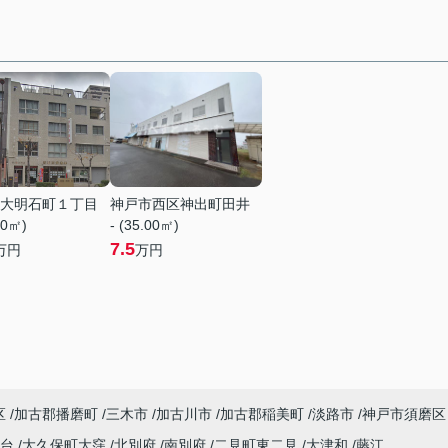
大明石町１丁目
神戸市西区神出町田井
10㎡)
- (35.00㎡)
7.5
万円
万円
区
加古郡播磨町
三木市
加古川市
加古郡稲美町
淡路市
神戸市須磨区
塚台
大久保町大窪
北別府
南別府
二見町東二見
大津和
藤江