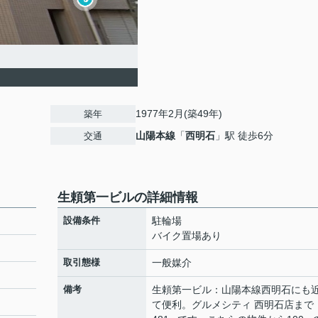
1977年2月(築49年)
築年
山陽本線
「
西明石
」駅 徒歩6分
交通
生頼第一ビルの詳細情報
設備条件
駐輪場
バイク置場あり
取引態様
一般媒介
備考
生頼第一ビル：山陽本線西明石にも
て便利。グルメシティ 西明石店まで