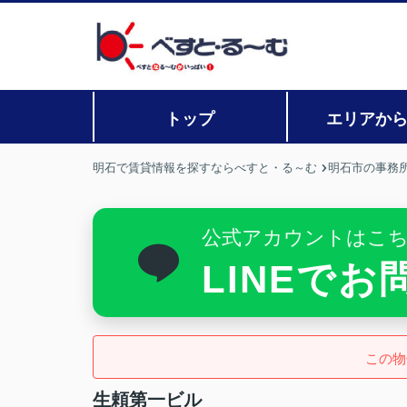
トップ
エリアか
明石で賃貸情報を探すならべすと・る～む
明石市の事務所
公式アカウントはこ
LINEで
この物
生頼第一ビル