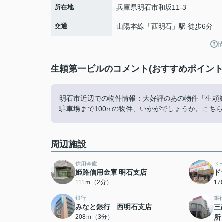
所在地
兵庫県
明石市
和坂
11‐3
交通
山陽本線
「
西明石
」駅 徒歩6分
生頼第一ビルのコメント(おすすめポイント
明石市近辺での物件情報：大好評のあの物件「生頼第
駐車場まで100mの物件、いかがでしょうか。こち
周辺施設
信用金庫
ド
姫路信用金庫 明石支店
ド
111ｍ（2分）
1
銀行
銀
みなと銀行 西明石支店
三
208ｍ（3分）
所