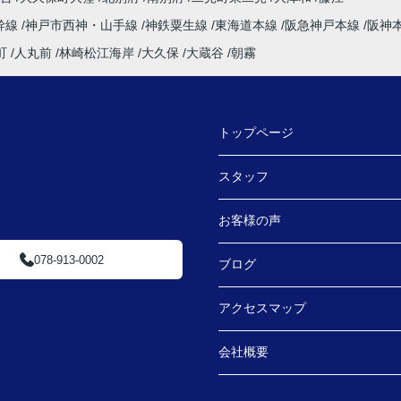
幹線
神戸市西神・山手線
神鉄粟生線
東海道本線
阪急神戸本線
阪神
町
人丸前
林崎松江海岸
大久保
大蔵谷
朝霧
トップページ
スタッフ
お客様の声
078-913-0002
ブログ
アクセスマップ
会社概要