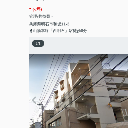
-
(-/坪)
管理/共益費 -
兵庫県
明石市
和坂
11‐3
山陽本線「西明石」駅徒歩6分
1
/
1