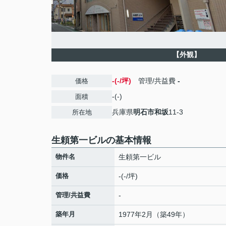
【外観】
-(-/坪)
管理/共益費
-
価格
-(-)
面積
兵庫県
明石市
和坂
11‐3
所在地
生頼第一ビルの基本情報
物件名
生頼第一ビル
価格
-(-/坪)
管理/共益費
-
築年月
1977年2月（築49年）