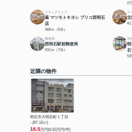
2
ドラッグストア
ス
薬 マツモトキヨシ プリコ西明石
北
店
4
388ｍ（5分）
郵便局
市
西明石駅前郵便局
明
531ｍ（7分）
石
5
近隣の物件
明石市大明石町１丁目
- (87.10㎡)
16.5
万円(
0.63
万円/坪)