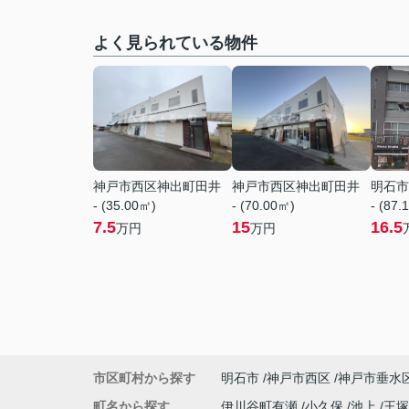
よく見られている物件
神戸市西区神出町田井
神戸市西区神出町田井
明石市
- (35.00㎡)
- (70.00㎡)
- (87.
7.5
15
16.5
万円
万円
市区町村から探す
明石市
神戸市西区
神戸市垂水
町名から探す
伊川谷町有瀬
小久保
池上
王